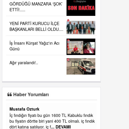
GÖRDÜĞÜ MANZARA ‘ŞOK’
ETTİ!.....
YENİ PARTİ KURUCU İLÇE
BAŞKANLARI BELLİ OLDU....
İş İnsanı Kürşat Yağız'ın Acı
Günü
Ağır yaralandı!..
Haber Yorumları
Yalılı
ık
Ereğlinin en değerli en gözde yeri yalı caddesi
dık
ve çevresidir. Metrekaresi 500 bin liraya
alamazsın.