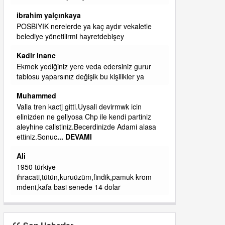
başkanım seni belediye başkanlığında da
görmek isteriz senin ereyliye katkın çok oldu
daha da olacaktır
ibrahim yalçınkaya
qaasvalt kansorejen madde mahalle aralarında
asvalt döke döke kaldırımlar ana yoldan
aşağıda kaldı bi yağmurda dükkanları su
basacak ma
... DEVAMI
ibrahim yalçınkaya
kemer mezarlık altı CİĞİRLİK deniz kenarına
giden yola gelin EREĞLİ BELEDİYESİ o
boruları zamanında tüm ereğli de RUHİ
CÖBEKOĞLU
... DEVAMI
ibogemici
yaz geldi layyy layyy layy lom festivalleri
başladı biz halk ekmek fabrikası kent lokantası
diyoruz ağacum yaz konserleri diyor