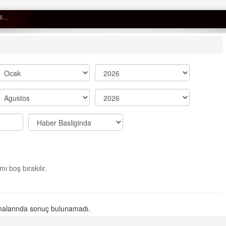
çtan düştü…
Semih ÇOLAK
SEÇMEN NE DEDİ?
Op. Dr. Erol GÜNEN
Kemiklerinizi Sessizce Çürüten 6
Alışkanlık
Şenol AZMAN
“Aman doktor, yaman doktor.
ı boş bırakılır.
Derdime bir çare!” – 2-
Merve KIRAN
KİLO KONTROLÜNDE KİLİT
alarında sonuç bulunamadı.
NOKTA: ARA ÖĞÜNLER