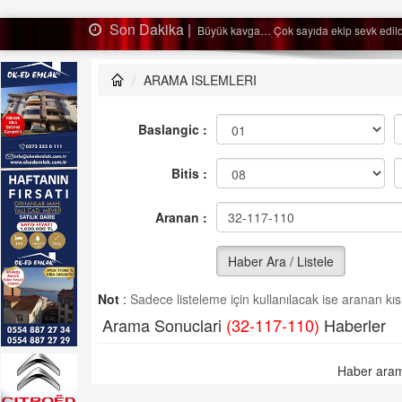
Son Dakika |
kip sevk edildi…
Ağa
ARAMA ISLEMLERI
Baslangic :
Bitis :
Aranan :
Haber Ara / Listele
Not
:
Sadece listeleme için kullanılacak ise aranan kısm
Arama Sonuclari
(32-117-110)
Haberler
Haber aram