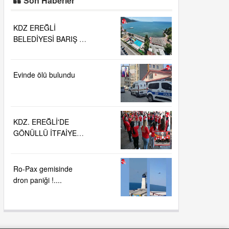
Son Haberler
KDZ EREĞLİ
BELEDİYESİ BARIŞ VE
SEVGİ PLAJLARINDA
DENİZ SUYU
KALİTESİ
Evinde ölü bulundu
"MÜKEMMEL"
KDZ. EREĞLİ'DE
GÖNÜLLÜ İTFAİYECİ
AİLESİ BÜYÜYOR...
Ro-Pax gemisinde
dron paniği !....