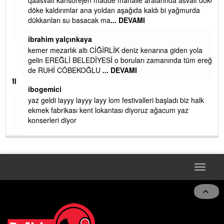
qaasvalt kansorejen madde mahalle aralarında asvalt döke
döke kaldırımlar ana yoldan aşağıda kaldı bi yağmurda
dükkanları su basacak ma
... DEVAMI
ibrahim yalçınkaya
kemer mezarlık altı CİĞİRLİK deniz kenarına giden yola
gelin EREĞLİ BELEDİYESİ o boruları zamanında tüm ereğli
de RUHİ CÖBEKOĞLU
... DEVAMI
AMI
ibogemici
yaz geldi layyy layyy layy lom festivalleri başladı biz halk
ekmek fabrikası kent lokantası diyoruz ağacum yaz
konserleri diyor
Toggle
navigat