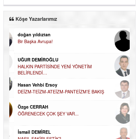
Köşe Yazarlarımız
doğan yıldıztan
Di
Bir Başka Avrupa!
KA
Ha
UĞUR DEMİROĞLU
DÜ
AH
HALKIN PARTİSİNDE YENİ YÖNETİM
BELİRLENDİ…
Hü
Hasan Vehbi Ersoy
H
DEİZM-TEİZM-ATEİZM-PANTEİZM’E BAKIŞ
El
EC
Özge CERRAH
ÖĞRENECEK ÇOK ŞEY VAR...
Du
İN
NA
İsmail DEMİREL
NASIL FAKİRLEŞTİK?