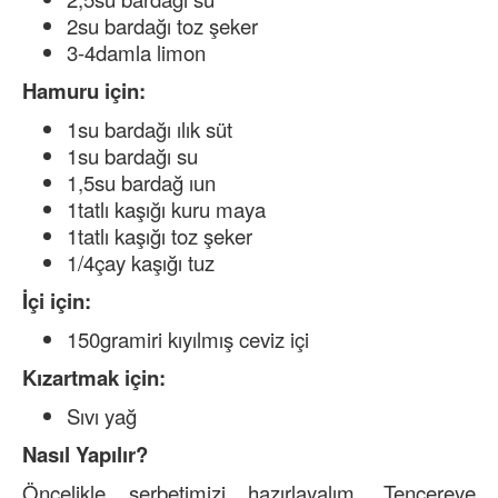
2su bardağı toz şeker
3-4damla limon
Hamuru için:
1su bardağı ılık süt
1su bardağı su
1,5su bardağ ıun
1tatlı kaşığı kuru maya
1tatlı kaşığı toz şeker
1/4çay kaşığı tuz
İçi için:
150gramiri kıyılmış ceviz içi
Kızartmak için:
Sıvı yağ
Nasıl Yapılır?
Öncelikle şerbetimizi hazırlayalım. Tencereye