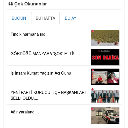
Çok Okunanlar
BUGÜN
BU HAFTA
BU AY
Fındık harmana indi
GÖRDÜĞÜ MANZARA ‘ŞOK’ ETTİ!.....
İş İnsanı Kürşat Yağız'ın Acı Günü
YENİ PARTİ KURUCU İLÇE BAŞKANLARI
BELLİ OLDU....
Ağır yaralandı!..