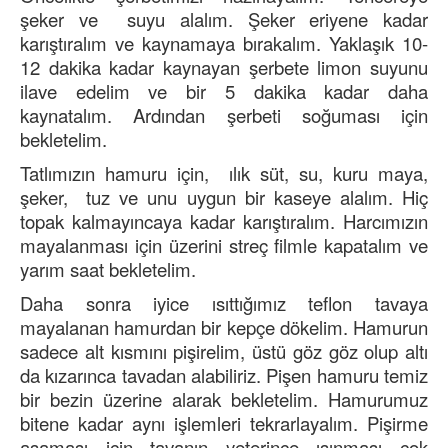
şeker ve suyu alalım. Şeker eriyene kadar
karıştıralım ve kaynamaya bırakalım. Yaklaşık 10-
12 dakika kadar kaynayan şerbete limon suyunu
ilave edelim ve bir 5 dakika kadar daha
kaynatalım. Ardından şerbeti soğuması için
bekletelim.
Tatlımızın hamuru için, ılık süt, su, kuru maya,
şeker, tuz ve unu uygun bir kaseye alalım. Hiç
topak kalmayıncaya kadar karıştıralım. Harcımızın
mayalanması için üzerini streç filmle kapatalım ve
yarım saat bekletelim.
Daha sonra iyice ısıttığımız teflon tavaya
mayalanan hamurdan bir kepçe dökelim. Hamurun
sadece alt kısmını pişirelim, üstü göz göz olup altı
da kızarınca tavadan alabiliriz. Pişen hamuru temiz
bir bezin üzerine alarak bekletelim. Hamurumuz
bitene kadar aynı işlemleri tekrarlayalım. Pişirme
aşaması için tavanın yeterince ısınması çok