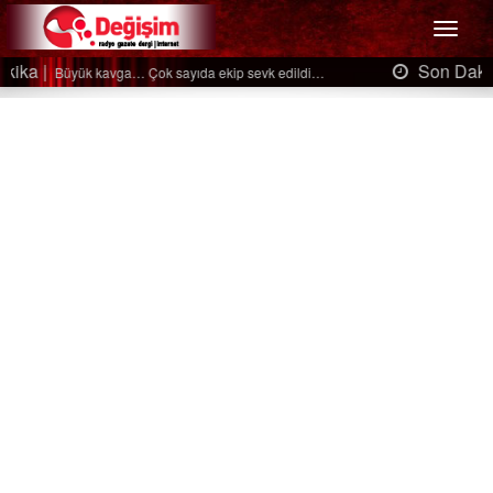
Menü
Son Dakika |
Ağaçtan düştü…