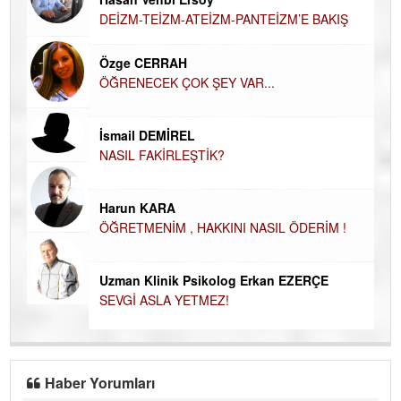
DEİZM-TEİZM-ATEİZM-PANTEİZM’E BAKIŞ
El
EC
Özge CERRAH
ÖĞRENECEK ÇOK ŞEY VAR...
Du
İN
NA
İsmail DEMİREL
NASIL FAKİRLEŞTİK?
Ku
Ço
Harun KARA
ÖĞRETMENİM , HAKKINI NASIL ÖDERİM !
Uzman Klinik Psikolog Erkan EZERÇE
SEVGİ ASLA YETMEZ!
Haber Yorumları