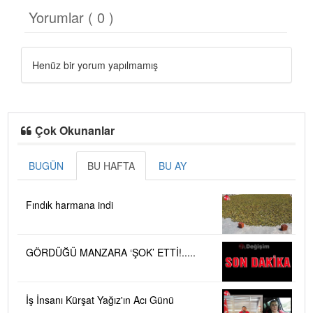
Yorumlar ( 0 )
Henüz bir yorum yapılmamış
Çok Okunanlar
BUGÜN
BU HAFTA
BU AY
Fındık harmana indi
GÖRDÜĞÜ MANZARA ‘ŞOK’ ETTİ!.....
İş İnsanı Kürşat Yağız'ın Acı Günü