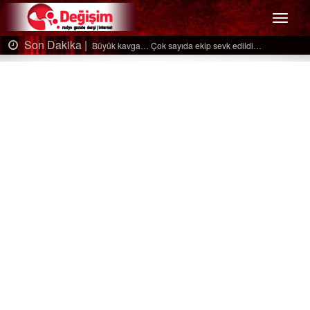
Menü
Son Dakika |
Ağaçtan düştü…