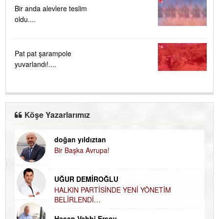
Bir anda alevlere teslim
oldu....
Pat pat şarampole
yuvarlandı!....
Köşe Yazarlarımız
doğan yıldıztan
Di
Bir Başka Avrupa!
KA
Ha
UĞUR DEMİROĞLU
DÜ
AH
HALKIN PARTİSİNDE YENİ YÖNETİM
BELİRLENDİ…
Hü
Hasan Vehbi Ersoy
H