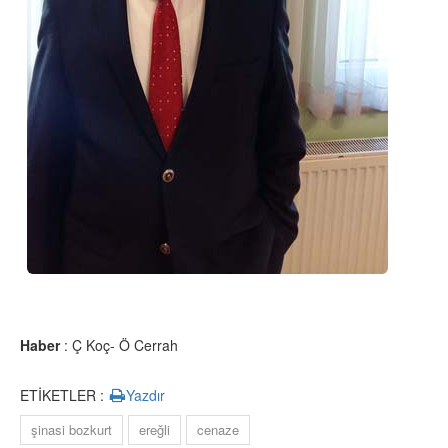
Haber
: Ç Koç- Ö Cerrah
ETİKETLER :
Yazdır
şinasi bozkurt
ereğli
cenaze