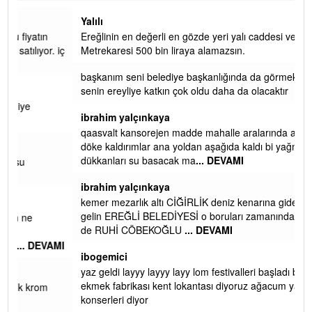
Yalılı
Ereğlinin en değerli en gözde yeri yalı caddesi ve çevresidir.
 iç
Metrekaresi 500 bin liraya alamazsın.
başkanım seni belediye başkanlığında da görmek isteriz
senin ereyliye katkın çok oldu daha da olacaktır
ibrahim yalçınkaya
qaasvalt kansorejen madde mahalle aralarında asvalt döke
döke kaldırımlar ana yoldan aşağıda kaldı bi yağmurda
dükkanları su basacak ma
... DEVAMI
ibrahim yalçınkaya
kemer mezarlık altı CİĞİRLİK deniz kenarına giden yola
gelin EREĞLİ BELEDİYESİ o boruları zamanında tüm ereğli
de RUHİ CÖBEKOĞLU
... DEVAMI
AMI
ibogemici
yaz geldi layyy layyy layy lom festivalleri başladı biz halk
ekmek fabrikası kent lokantası diyoruz ağacum yaz
konserleri diyor