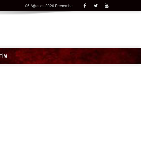
06 Ağustos 2026 Perşembe
İTİM