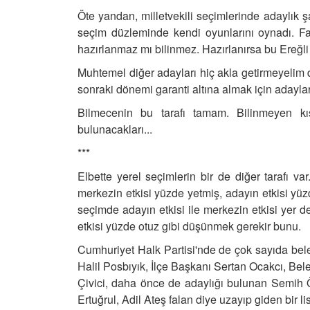
Öte yandan,
milletvekili seçimlerinde adaylık
seçim düzleminde kendi oyunlarını oynadı.
Fa
hazırlanmaz mı bilinmez. Hazırlanırsa bu Ereğli iç
Muhtemel diğer adayları hiç akla getirmeyelim d
sonraki dönemi garanti altına almak için adaylar
Bilmecenin bu tarafı tamam. Bilinmeyen kıs
bulunacakları...
***
Elbette yerel seçimlerin bir de diğer tarafı v
merkezin etkisi yüzde yetmiş, adayın etkisi yüzd
seçimde adayın etkisi ile merkezin etkisi yer değ
etkisi yüzde otuz gibi düşünmek gerekir bunu.
Cumhuriyet Halk Partisi'nde de çok sayıda be
Halil Posbıyık, İlçe Başkanı Sertan Ocakcı, Be
Çivici, daha önce de adaylığı bulunan Semih 
Ertuğrul, Adil Ateş falan diye uzayıp giden bir lis