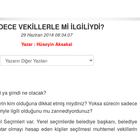
DECE VEKİLLERLE Mİ İLGİLİYDİ?
29 Haziran 2018 08:34:07
HAVADAN SUDAN…
Yazar : Hüseyin Aksakal
30-09-2019 | 07 : 59 53
KAMPÜS SORULARI
30-03-2018 | 08 : 44 13
DÖNER ÜSTÜ HABER...
i ya şimdi ne olacak?
19-07-2017 | 09 : 50 49
lerin kim olduğuna dikkat etmiş miydiniz? Yoksa sürecin sadece
riyle ilgili olduğunu mu zannediyordunuz?
ZAM DİYE BİR ŞEY …
 Seçimleri var.
Yerel seçimlerde belediye başkanı, belediye
07-09-2019 | 08 : 17 26
htar olmayı hesap eden kişiler seçilmesi muhtemel vekillerin