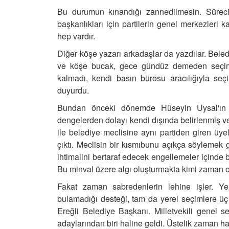
Bu durumun kınandığı zannedilmesin. Sürecin
başkanlıkları için partilerin genel merkezleri k
hep vardır.
Diğer köşe yazarı arkadaşlar da yazdılar. Beled
ve köşe bucak, gece gündüz demeden seçim 
kalmadı, kendi basın bürosu aracılığıyla seç
duyurdu.
Bundan önceki dönemde Hüseyin Uysal'ın b
dengelerden dolayı kendi dışında belirlenmiş 
ile belediye meclisine aynı partiden giren üyele
çıktı.
Meclisin bir kısmıbunu açıkça söylemek 
ihtimalini bertaraf edecek engellemeler içinde 
Bu minval üzere algı oluşturmakta kimi zaman ol
Fakat zaman sabredenlerin lehine işler. Yer
bulamadığı desteği, tam da yerel seçimlere üç
Ereğli Belediye Başkanı.
Milletvekili genel 
adaylarından biri haline geldi. Üstelik zaman h