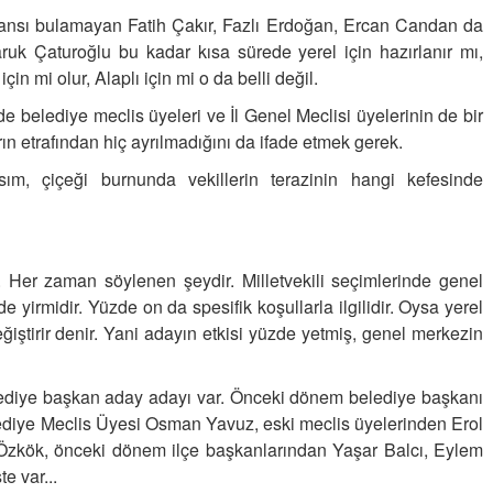
KİLO KONTROLÜNDE KİLİT
 şansı bulamayan Fatih Çakır, Fazlı Erdoğan, Ercan Candan da
NOKTA: ARA ÖĞÜNLER
ruk Çaturoğlu bu kadar kısa sürede yerel
için hazırlanır mı,
in mi olur, Alaplı için mi o da belli değil.
Konuk Yazar
Temiz enerji ve gelecek
e belediye meclis üyeleri ve İl Genel Meclisi üyelerinin de bir
mücadelesi
ın etrafından hiç ayrılmadığını da ifade etmek gerek.
Uğuralp CİVELEK
ım, çiçeği burnunda vekillerin terazinin hangi kefesinde
“Bu bir suç duyurusudur”
Özkan Doğan
ar. Her zaman söylenen şeydir. Milletvekili seçimlerinde genel
YEREL RADYO VE REKLAM
e yirmidir. Yüzde on da spesifik koşullarla ilgilidir. Oysa yerel
iştirir denir.
Yani adayın etkisi yüzde yetmiş, genel merkezin
lediye başkan aday adayı var. Önceki dönem belediye başkanı
lediye Meclis Üyesi Osman Yavuz, eski meclis üyelerinden Erol
Özkök, önceki dönem ilçe başkanlarından Yaşar Balcı, Eylem
te var...