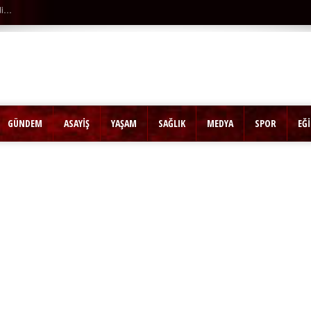
Son Dakika |
Ağaçtan düştü…
GÜNDEM
ASAYİŞ
YAŞAM
SAĞLIK
MEDYA
SPOR
EĞ