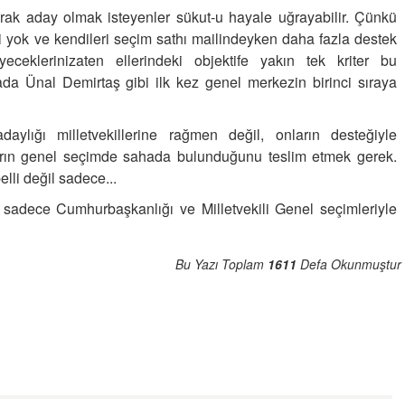
rak aday olmak isteyenler sükut-u hayale uğrayabilir. Çünkü
işi yok ve kendileri seçim sathı mailindeyken daha fazla destek
yeceklerinizaten ellerindeki objektife yakın tek kriter bu
ada Ünal Demirtaş gibi ilk kez genel merkezin birinci sıraya
aylığı milletvekillerine rağmen değil, onların desteğiyle
rın genel seçimde sahada bulunduğunu teslim etmek gerek.
elli değil sadece...
 sadece Cumhurbaşkanlığı ve Milletvekili Genel seçimleriyle
Bu Yazı Toplam
1611
Defa Okunmuştur