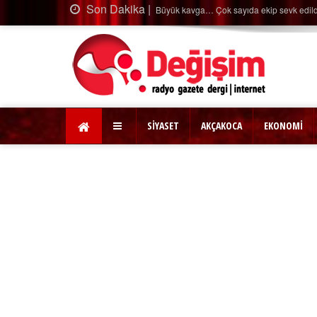
Son Dakika |
Büyük kavga… Çok sayıda ekip sevk edildi…
SİYASET
AKÇAKOCA
EKONOMİ