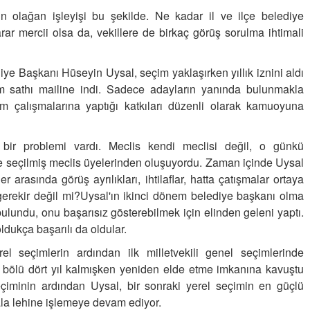
UNUTMADIK DİYORUZ AMA…
 olağan işleyişi bu şekilde. Ne kadar il ve ilçe belediye
17-08-2019 | 08 : 32 06
arar mercii olsa da, vekillere de birkaç görüş sorulma ihtimali
iye Başkanı Hüseyin Uysal, seçim yaklaşırken yıllık iznini aldı
sathı mailine indi.
Sadece adayların yanında bulunmakla
im çalışmalarına yaptığı katkıları düzenli olarak kamuoyuna
Semih ÇOLAK
ir problemi vardı. Meclis kendi meclisi değil, o günkü
SEÇMEN NE DEDİ?
ve seçilmiş meclis üyelerinden oluşuyordu. Zaman içinde Uysal
r arasında görüş ayrılıkları, ihtilaflar, hatta çatışmalar ortaya
gerekir değil mi?Uysal'ın ikinci dönem belediye başkanı olma
Op. Dr. Erol GÜNEN
Kemiklerinizi Sessizce Çürüten 6
bulundu, onu başarısız gösterebilmek için elinden geleni yaptı.
Alışkanlık
dukça başarılı da oldular.
Şenol AZMAN
el seçimlerin ardından ilk milletvekili genel seçimlerinde
“Aman doktor, yaman doktor.
 bölü dört yıl kalmışken yeniden elde etme imkanına kavuştu
Derdime bir çare!” – 2-
seçiminin ardından Uysal, bir sonraki yerel seçimin en güçlü
ala lehine işlemeye devam ediyor.
Merve KIRAN