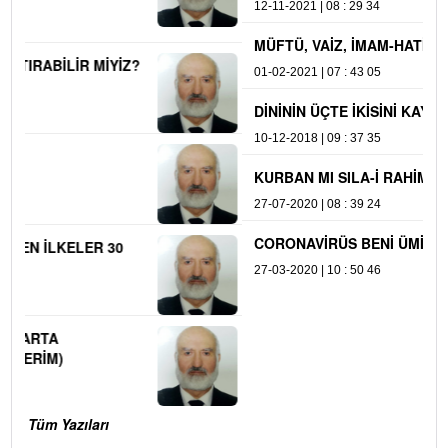
12-11-2021 | 08 : 29 34
MÜFTÜ, VAİZ, İMAM-HATİP VE MÜEZZİNİN GÖREVLERİ
01-02-2021 | 07 : 43 05
DİNİNİN ÜÇTE İKİSİNİ KAYBEDENLERDEN OLMAYALIM
10-12-2018 | 09 : 37 35
KURBAN MI SILA-İ RAHİM Mİ?
27-07-2020 | 08 : 39 24
CORONAVİRÜS BENİ ÜMİTLENDİRDİ
27-03-2020 | 10 : 50 46
Tüm Yazıları