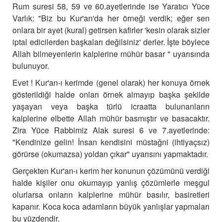
Rum suresi 58, 59 ve 60.ayetlerinde ise Yaratıcı Yüce
Varlık: "Biz bu Kur'an'da her örneği verdik; eğer sen
onlara bir ayet (kural) getirsen kafirler 'kesin olarak sizler
iptal edicilerden başkaları değilsiniz' derler. İşte böylece
Allah bilmeyenlerin kalplerine mühür basar " uyarısında
bulunuyor.
Evet ! Kur'an-ı kerimde (genel olarak) her konuya örnek
gösterildiği halde onları örnek almayıp başka şekilde
yaşayan veya başka türlü icraatta bulunanların
kalplerine elbette Allah mühür basmıştır ve basacaktır.
Zira Yüce Rabbimiz Alak suresi 6 ve 7.ayetlerinde:
"Kendinize gelin! İnsan kendisini müstağni (ihtiyaçsız)
görürse (okumazsa) yoldan çıkar" uyarısını yapmaktadır.
Gerçekten Kur'an-ı kerim her konunun çözümünü verdiği
halde kişiler onu okumayıp yanlış çözümlerle meşgul
olurlarsa onların kalplerine mühür basılır, basiretleri
kapanır. Koca koca adamların büyük yanlışlar yapmaları
bu yüzdendir.