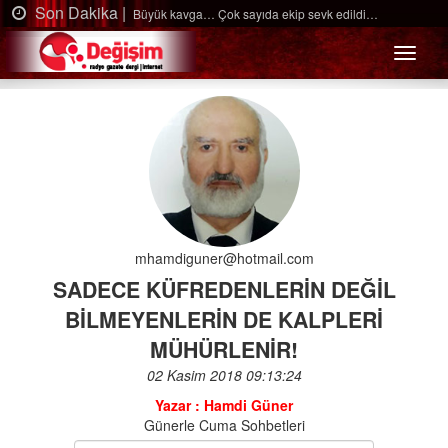
ka |
Son Dakika
Büyük kavga… Çok sayıda ekip sevk edildi…
Menü
mhamdiguner@hotmail.com
SADECE KÜFREDENLERİN DEĞİL
BİLMEYENLERİN DE KALPLERİ
MÜHÜRLENİR!
02 Kasim 2018 09:13:24
Yazar : Hamdi Güner
Günerle Cuma Sohbetleri