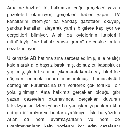
Ama ne hazindir ki, halkımızın çoğu gerçekleri yazan
gazeteleri okumuyor, gerçekleri haber yapan TV
kanallarını izlemiyor da yandaş gazeteleri okuyup,
yandaş kanalları izleyerek yanlış bilgilere kapılıyor ve
gerçekleri bilmiyor. Allah da öylelerinin kalplerini
mühürleyip "ne haliniz varsa görün" dercesine onları
cezalandırıyor.
Ülkemizde AB hatırına zina serbest edilmiş, aile reisliği
kaldırılarak aile başsız bırakılmış, domuz eti kasaplık et
yapılmış, şiddet kanunu çıkarılarak karı-kocayı birbirine
düşman edecek ortam oluşturulmuş, homoseksüel
derneğinin kurulmasına izin verilerek çok tehlikeli bir
yola girilmiştir. Ama halkımız gerçekleri olduğu gibi
yazan gazeteleri okumayınca, gerçekleri duyuran
televizyonları izlemeyince bu yanlışları yapanların kim
olduğu bilinmiyor ve bunlar uyarılmıyor. İşte bu yüzden
Allah da hem uyarmayanların ve hem de
uyarılmayanların kalp gözlerini kör edip cezalarını