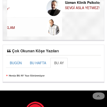
Uzman Klinik Psikolog Erkan EZERÇE
SEVGİ ASLA YETMEZ!
Çok Okunan Köşe Yazıları
BUGÜN
BU HAFTA
BU AY
»
Henüz BU AY Yazı Görünmüyor