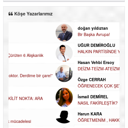
Köşe Yazarlarımız
doğan yıldıztan
Bir Başka Avrupa!
UĞUR DEMİROĞLU
HALKIN PARTİSİNDE YENİ YÖNETİM BELİRLENDİ…
Hasan Vehbi Ersoy
DEİZM-TEİZM-ATEİZM-PANTEİZM’E BAKIŞ
Özge CERRAH
ÖĞRENECEK ÇOK ŞEY VAR...
İsmail DEMİREL
NASIL FAKİRLEŞTİK?
Harun KARA
ÖĞRETMENİM , HAKKINI NASIL ÖDERİM !