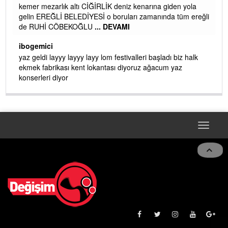
kemer mezarlık altı CİĞİRLİK deniz kenarına giden yola
gelin EREĞLİ BELEDİYESİ o boruları zamanında tüm ereğli
de RUHİ CÖBEKOĞLU
... DEVAMI
AMI
ibogemici
yaz geldi layyy layyy layy lom festivalleri başladı biz halk
ekmek fabrikası kent lokantası diyoruz ağacum yaz
konserleri diyor
Toggle
navigat