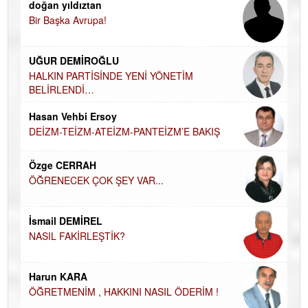
doğan yıldıztan
Di
Bir Başka Avrupa!
KA
Ha
UĞUR DEMİROĞLU
DÜ
AH
HALKIN PARTİSİNDE YENİ YÖNETİM
BELİRLENDİ…
Hü
Hasan Vehbi Ersoy
H
DEİZM-TEİZM-ATEİZM-PANTEİZM’E BAKIŞ
El
EC
Özge CERRAH
ÖĞRENECEK ÇOK ŞEY VAR...
Du
İN
NA
İsmail DEMİREL
NASIL FAKİRLEŞTİK?
Ku
Ço
Harun KARA
ÖĞRETMENİM , HAKKINI NASIL ÖDERİM !