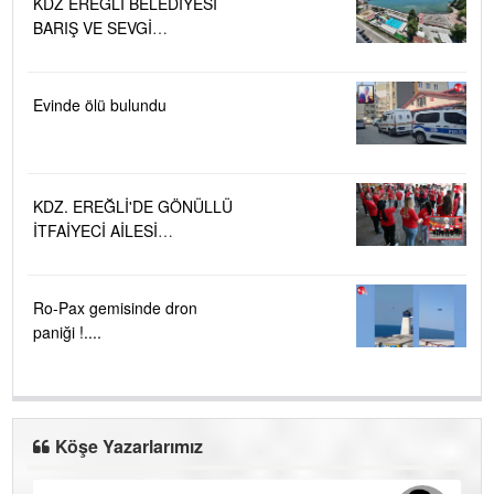
KDZ EREĞLİ BELEDİYESİ
BARIŞ VE SEVGİ
PLAJLARINDA DENİZ SUYU
KALİTESİ "MÜKEMMEL"
Evinde ölü bulundu
KDZ. EREĞLİ'DE GÖNÜLLÜ
İTFAİYECİ AİLESİ
BÜYÜYOR...
Ro-Pax gemisinde dron
paniği !....
Köşe Yazarlarımız