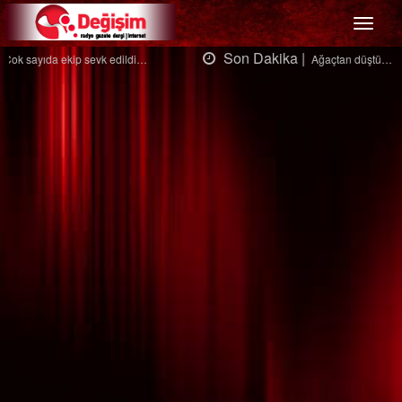
Menü
Son Dakika |
Ağaçtan düştü…