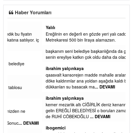
Haber Yorumları
Yalılı
Ereğlinin en değerli en gözde yeri yalı caddesi ve çevresidir.
 iç
Metrekaresi 500 bin liraya alamazsın.
başkanım seni belediye başkanlığında da görmek isteriz
senin ereyliye katkın çok oldu daha da olacaktır
ibrahim yalçınkaya
qaasvalt kansorejen madde mahalle aralarında asvalt döke
döke kaldırımlar ana yoldan aşağıda kaldı bi yağmurda
dükkanları su basacak ma
... DEVAMI
ibrahim yalçınkaya
kemer mezarlık altı CİĞİRLİK deniz kenarına giden yola
gelin EREĞLİ BELEDİYESİ o boruları zamanında tüm ereğli
de RUHİ CÖBEKOĞLU
... DEVAMI
AMI
ibogemici