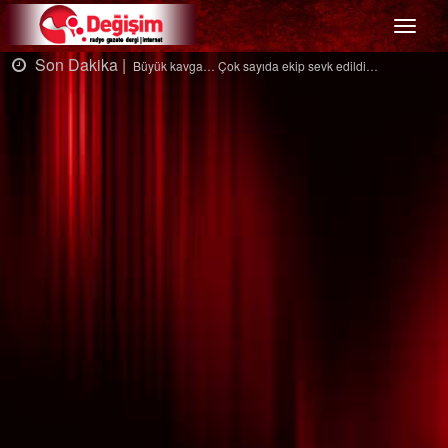
Menü
Son Dakika |
dildi…
Ağaçtan düştü…