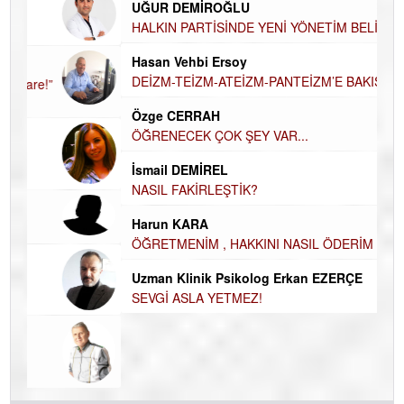
UĞUR DEMİROĞLU
DÜ
AH
HALKIN PARTİSİNDE YENİ YÖNETİM
BELİRLENDİ…
Hü
Hasan Vehbi Ersoy
H
DEİZM-TEİZM-ATEİZM-PANTEİZM’E BAKIŞ
El
Özge CERRAH
EC
ÖĞRENECEK ÇOK ŞEY VAR...
Du
İsmail DEMİREL
İN
NA
NASIL FAKİRLEŞTİK?
Ku
Harun KARA
Ço
ÖĞRETMENİM , HAKKINI NASIL ÖDERİM !
Uzman Klinik Psikolog Erkan EZERÇE
SEVGİ ASLA YETMEZ!