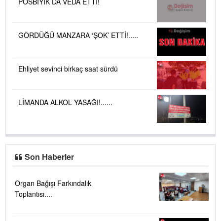
POSBIYIK DA VEDA ETTİ!
GÖRDÜĞÜ MANZARA ‘ŞOK’ ETTİ!.....
Ehliyet sevinci birkaç saat sürdü
LİMANDA ALKOL YASAĞI!......
Son Haberler
Organ Bağışı Farkındalık
Toplantısı....