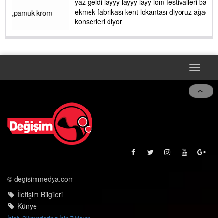
yaz geldi layyy layyy layy lom festivalleri başladı biz halk
ekmek fabrikası kent lokantası diyoruz ağacum yaz
konserleri diyor
Toggle
navigat
© degisimmedya.com
İletişim Bilgileri
Künye
İstek, Şikayetleriniz İçin Tıklayın