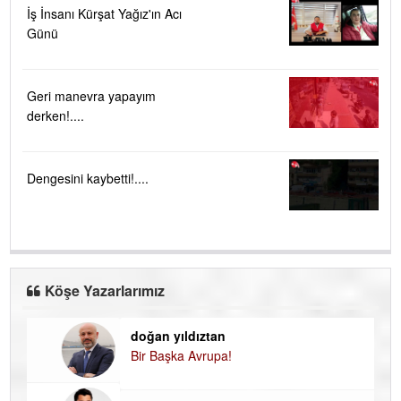
İş İnsanı Kürşat Yağız'ın Acı
Günü
Geri manevra yapayım
derken!....
Dengesini kaybetti!....
Köşe Yazarlarımız
doğan yıldıztan
Di
Bir Başka Avrupa!
KA
Ha