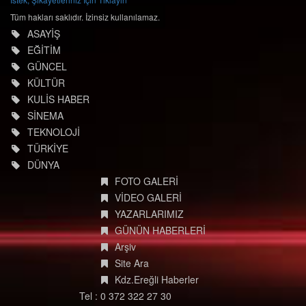
Tüm hakları saklıdır. İzinsiz kullanılamaz.
ASAYİŞ
EĞİTİM
GÜNCEL
KÜLTÜR
KULİS HABER
SİNEMA
TEKNOLOJİ
TÜRKİYE
DÜNYA
FOTO GALERİ
VİDEO GALERİ
YAZARLARIMIZ
GÜNÜN HABERLERİ
Arşiv
Site Ara
Kdz.Ereğli Haberler
Tel : 0 372 322 27 30