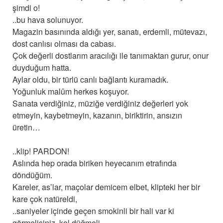
şimdi o!
..bu hava solunuyor.
Magazin basınında aldığı yer, sanatı, erdemli, mütevazı,
dost canlısı olması da cabası.
Çok değerli dostlarım aracılığı ile tanımaktan gurur, onur
duyduğum hatta.
Aylar oldu, bir türlü canlı bağlantı kuramadık.
Yoğunluk malûm herkes koşuyor.
Sanata verdiğiniz, müziğe verdiğiniz değerleri yok
etmeyin, kaybetmeyin, kazanın, biriktirin, ansızın
üretin…
..klip! PARDON!
Aslında hep orada biriken heyecanım etrafında
döndüğüm.
Kareler, as’lar, maçolar demicem elbet, klipteki her bir
kare çok natüreldi,
..saniyeler içinde geçen smokinli bir hali var ki
görmelisiniz, kol düğmeli.