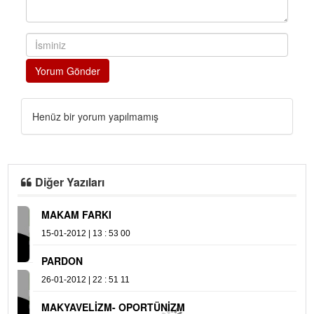
Yorum Gönder
Henüz bir yorum yapılmamış
Diğer Yazıları
MAKAM FARKI
M
15-01-2012 | 13 : 53 00
25
N
PARDON
31
26-01-2012 | 22 : 51 11