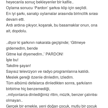
heyecanla sonuç bekleyenler bir kafile..
Oylama sonucu ‘Pardon’ şarkısı klip için seçildi.
En iyi şarkı, sanatçı oylamalar arasında birincilik sırası
devam etti.
Ardı ardına çıkıyor, koşarak, bu basamaklar onun, ona
ait, dopdolu.
..diyor ki şarkının nakarata geçişinde; ‘Gitmeye
gidemedim, bende
Gitme kal diyemedim..’ PARDON!
İşte bu!
Takdire şayan!
Sayısız televizyon ve radyo programlarına katıldı.
Meslek gereği özenle dinledim, izledim.
Tüm albümü defalarca dinledikten sonra, şarkıların
birbirine hiç benzemediği,
..milyonlarca dinlediğimiz ritim, müzik, benzer çalıntısı
olmayan..
Gerçek bir emekle, yeni doğan çocuk, mutlu bir çocuk