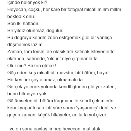
İçinde neler yok ki?
Heyecan, coşku, her kare bir fotoğraf misali milim milim
bekledik onu.
Son iki haftadır.
Bir yıldız olunmaz, doğulur.
Bu doğruyu kendinizden esirgemek gibi bir yanlışa
düşmemek lazım.
Zaman, tam tersini de olasıklara katmak isteyenlerle
ekranda, sahnede, ‘olsun’ diye çırpınanlarla..
Olur mu? Bazen olmaz!
Göç eden kuş misali bir mevsim, bir bölüm; hayat!
Herkes her şey olamaz, olmamalı da.
Gerçek yetenek yolunda kendiliğinden gidiyor zaten,
bunu bilmeyen yok.
Gülümseten bir bölüm fragmanı ile kendi çekimlerini
kendi yapar insan, bir süre sonra ‘yaşanmış’ denir ve
geçen zaman, küçük hikâyeler, anılarla yol çizer.
..ve en sonu paylaşılır hep heyecan, mutluluk,