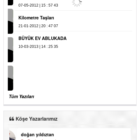
MAKYAVELİZM- OPORTÜNİZM
07-05-2012 | 15 : 57 43
Kilometre Taşları
21-01-2012 | 20 : 47 07
BÜYÜK EV ABLUKADA
10-03-2013 | 14 : 25 35
Tüm Yazıları
Köşe Yazarlarımız
doğan yıldıztan
Di