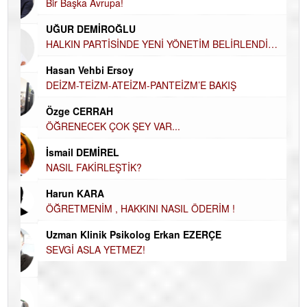
Bir Başka Avrupa!
KA
Ha
UĞUR DEMİROĞLU
DÜ
AH
HALKIN PARTİSİNDE YENİ YÖNETİM BELİRLENDİ…
Hü
Hasan Vehbi Ersoy
H
DEİZM-TEİZM-ATEİZM-PANTEİZM’E BAKIŞ
El
Özge CERRAH
EC
ÖĞRENECEK ÇOK ŞEY VAR...
Du
İsmail DEMİREL
İN
NASIL FAKİRLEŞTİK?
NA
Harun KARA
Ku
ÖĞRETMENİM , HAKKINI NASIL ÖDERİM !
Ço
Uzman Klinik Psikolog Erkan EZERÇE
SEVGİ ASLA YETMEZ!