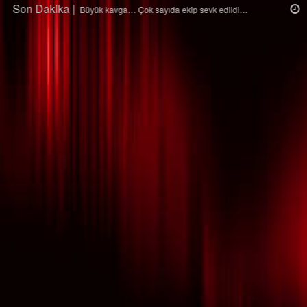
Son Dakika |
Ağaçtan düştü…