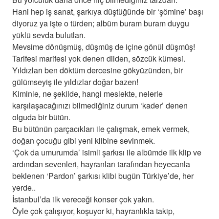
Hani hep iş sanat, şarkıya düştüğünde bir ‘şömine’ başı
diyoruz ya işte o türden; albüm buram buram duygu
yüklü sevda bulutları.
Mevsime dönüşmüş, düşmüş de içine gönül düşmüş!
Tarifesi marifesi yok denen dilden, sözcük kümesi.
Yıldızları ben döktüm dercesine gökyüzünden, bir
gülümseyiş ile yıldızlar doğar bazen!
Kiminle, ne şekilde, hangi meslekte, nelerle
karşılaşacağınızı bilmediğiniz durum ‘kader’ denen
olguda bir bütün.
Bu bütünün parçacıkları ile çalışmak, emek vermek,
doğan çocuğu gibi yeni klibine sevinmek.
‘Çok da umurumda’ isimli şarkısı ile albümde ilk klip ve
ardından sevenleri, hayranları tarafından heyecanla
beklenen ‘Pardon’ şarkısı klibi bugün Türkiye’de, her
yerde..
İstanbul’da ilk vereceği konser çok yakın.
Öyle çok çalışıyor, koşuyor ki, hayranlıkla takip,