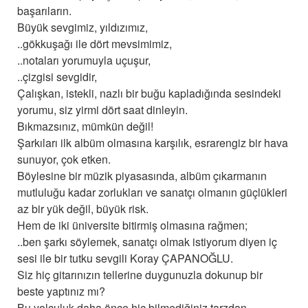
başarıların.
Büyük sevgimiz, yıldızımız,
..gökkuşağı ile dört mevsimimiz,
..notaları yorumuyla uçuşur,
..çizgisi sevgidir,
Çalışkan, istekli, nazlı bir buğu kapladığında sesindeki
yorumu, siz yirmi dört saat dinleyin.
Bıkmazsınız, mümkün değil!
Şarkıları ilk albüm olmasına karşılık, esrarengiz bir hava
sunuyor, çok etken.
Böylesine bir müzik piyasasında, albüm çıkarmanın
mutluluğu kadar zorlukları ve sanatçı olmanın güçlükleri
az bir yük değil, büyük risk.
Hem de iki üniversite bitirmiş olmasına rağmen;
..ben şarkı söylemek, sanatçı olmak istiyorum diyen iç
sesi ile bir tutku sevgili Koray ÇAPANOĞLU.
Siz hiç gitarınızın tellerine duygunuzla dokunup bir
beste yaptınız mı?
Bu yolculuk daha önce hiç bilmediğiniz tarzdan.