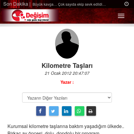
Son Dakika |
Ağaçtan düştü…
Menü
Kilometre Taşları
21 Ocak 2012 20:47:07
Yazar :
Kurumsal kilometre taşlarına baktım yaşadığım ülkede..
Birkaç ay öncesi, dolu, dopdolu bir program,