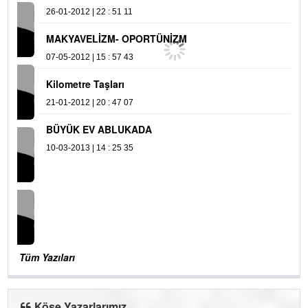
26-01-2012 | 22 : 51 11
31
MAKYAVELİZM- OPORTÜNİZM
07-05-2012 | 15 : 57 43
Kilometre Taşları
21-01-2012 | 20 : 47 07
BÜYÜK EV ABLUKADA
10-03-2013 | 14 : 25 35
Tüm Yazıları
Köşe Yazarlarımız