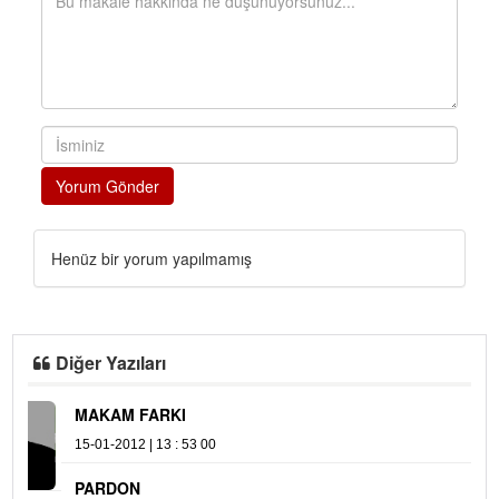
Yorum Gönder
Henüz bir yorum yapılmamış
Diğer Yazıları
MAKAM FARKI
M
15-01-2012 | 13 : 53 00
25
PARDON
N