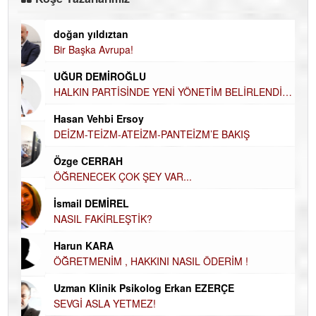
doğan yıldıztan
Di
Bir Başka Avrupa!
KA
UĞUR DEMİROĞLU
Ha
HALKIN PARTİSİNDE YENİ YÖNETİM BELİRLENDİ…
DÜ
AH
Hasan Vehbi Ersoy
Hü
DEİZM-TEİZM-ATEİZM-PANTEİZM’E BAKIŞ
H
Özge CERRAH
El
ÖĞRENECEK ÇOK ŞEY VAR...
EC
İsmail DEMİREL
Du
NASIL FAKİRLEŞTİK?
İN
Harun KARA
NA
ÖĞRETMENİM , HAKKINI NASIL ÖDERİM !
Ku
Uzman Klinik Psikolog Erkan EZERÇE
Ço
SEVGİ ASLA YETMEZ!