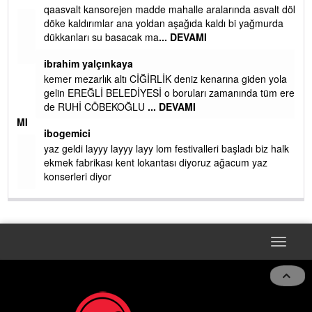
qaasvalt kansorejen madde mahalle aralarında asvalt döke
döke kaldırımlar ana yoldan aşağıda kaldı bi yağmurda
dükkanları su basacak ma
... DEVAMI
ibrahim yalçınkaya
kemer mezarlık altı CİĞİRLİK deniz kenarına giden yola
gelin EREĞLİ BELEDİYESİ o boruları zamanında tüm ereğli
de RUHİ CÖBEKOĞLU
... DEVAMI
AMI
ibogemici
yaz geldi layyy layyy layy lom festivalleri başladı biz halk
ekmek fabrikası kent lokantası diyoruz ağacum yaz
konserleri diyor
Toggle
navigat