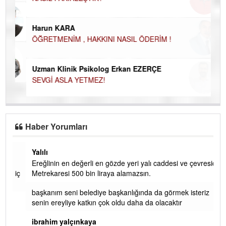
Ço
Harun KARA
ÖĞRETMENİM , HAKKINI NASIL ÖDERİM !
Uzman Klinik Psikolog Erkan EZERÇE
SEVGİ ASLA YETMEZ!
Haber Yorumları
Yalılı
Ereğlinin en değerli en gözde yeri yalı caddesi ve çevresidir.
 iç
Metrekaresi 500 bin liraya alamazsın.
başkanım seni belediye başkanlığında da görmek isteriz
senin ereyliye katkın çok oldu daha da olacaktır
ibrahim yalçınkaya