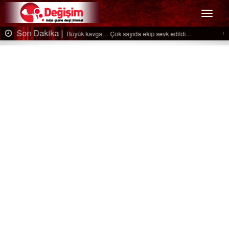
Menü
Son Dakika |
Ağaçtan düştü…