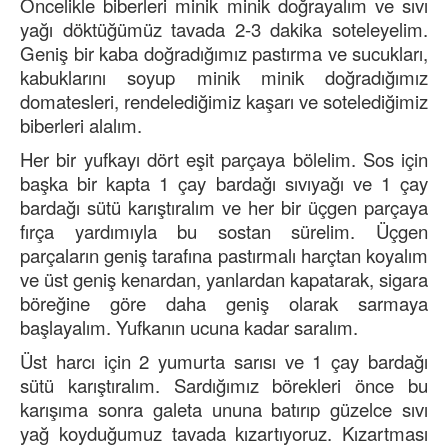
Öncelikle biberleri minik minik doğrayalım ve sıvı
yağı döktüğümüz tavada 2-3 dakika soteleyelim.
Geniş bir kaba doğradığımız pastırma ve sucukları,
kabuklarını soyup minik minik doğradığımız
domatesleri, rendelediğimiz kaşarı ve sotelediğimiz
biberleri alalım.
Her bir yufkayı dört eşit parçaya bölelim. Sos için
başka bir kapta 1 çay bardağı sıvıyağı ve 1 çay
bardağı sütü karıştıralım ve her bir üçgen parçaya
fırça yardımıyla bu sostan sürelim. Üçgen
parçaların geniş tarafına pastırmalı harçtan koyalım
ve üst geniş kenardan, yanlardan kapatarak, sigara
böreğine göre daha geniş olarak sarmaya
başlayalım. Yufkanın ucuna kadar saralım.
Üst harcı için 2 yumurta sarısı ve 1 çay bardağı
sütü karıştıralım. Sardığımız börekleri önce bu
karışıma sonra galeta ununa batırıp güzelce sıvı
yağ koyduğumuz tavada kızartıyoruz. Kızartması