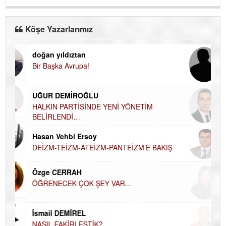
Köşe Yazarlarımız
doğan yıldıztan
Di
Bir Başka Avrupa!
KA
Ha
UĞUR DEMİROĞLU
DÜ
AH
HALKIN PARTİSİNDE YENİ YÖNETİM
BELİRLENDİ…
Hü
Hasan Vehbi Ersoy
H
DEİZM-TEİZM-ATEİZM-PANTEİZM’E BAKIŞ
El
EC
Özge CERRAH
ÖĞRENECEK ÇOK ŞEY VAR...
Du
İN
NA
İsmail DEMİREL
NASIL FAKİRLEŞTİK?
Ku