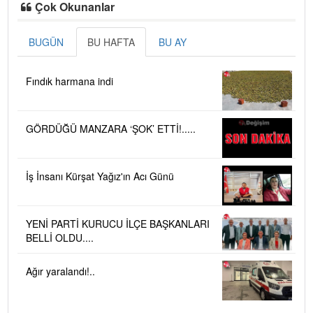
Çok Okunanlar
BUGÜN
BU HAFTA
BU AY
Fındık harmana indi
GÖRDÜĞÜ MANZARA ‘ŞOK’ ETTİ!.....
İş İnsanı Kürşat Yağız'ın Acı Günü
YENİ PARTİ KURUCU İLÇE BAŞKANLARI
BELLİ OLDU....
Ağır yaralandı!..