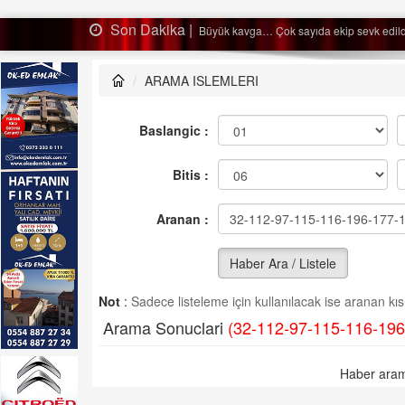
Son Dakika |
Ağaçtan düştü…
ARAMA ISLEMLERI
Baslangic :
Bitis :
Aranan :
Haber Ara / Listele
Not
:
Sadece listeleme için kullanılacak ise aranan kısm
Arama Sonuclari
(32-112-97-115-116-196
Haber aram