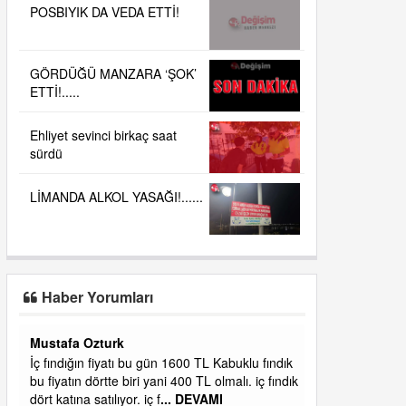
POSBIYIK DA VEDA ETTİ!
GÖRDÜĞÜ MANZARA ‘ŞOK’
ETTİ!.....
Ehliyet sevinci birkaç saat
sürdü
LİMANDA ALKOL YASAĞI!......
Haber Yorumları
Yalılı
ık
Ereğlinin en değerli en gözde yeri yalı caddesi
dık
ve çevresidir. Metrekaresi 500 bin liraya
alamazsın.