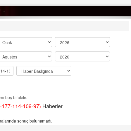
Semih ÇOLAK
SEÇMEN NE DEDİ?
Op. Dr. Erol GÜNEN
Kemiklerinizi Sessizce Çürüten 6
Alışkanlık
Şenol AZMAN
“Aman doktor, yaman doktor.
ı boş bırakılır.
Derdime bir çare!” – 2-
-177-114-109-97)
Haberler
Merve KIRAN
KİLO KONTROLÜNDE KİLİT
alarında sonuç bulunamadı.
NOKTA: ARA ÖĞÜNLER