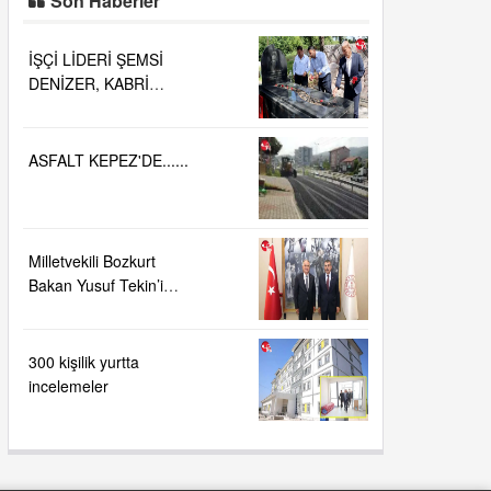
Son Haberler
İŞÇİ LİDERİ ŞEMSİ
DENİZER, KABRİ
BAŞINDA ANILDI.....
ASFALT KEPEZ'DE......
Milletvekili Bozkurt
Bakan Yusuf Tekin’i
ziyaret etti
300 kişilik yurtta
incelemeler