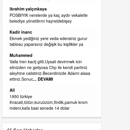
başkanım seni belediye başkanlığında da
görmek isteriz senin ereyliye katkın çok oldu
daha da olacaktır
ibrahim yalçınkaya
qaasvalt kansorejen madde mahalle aralarında
asvalt döke döke kaldırımlar ana yoldan
aşağıda kaldı bi yağmurda dükkanları su
basacak ma
... DEVAMI
ibrahim yalçınkaya
kemer mezarlık altı CİĞİRLİK deniz kenarına
giden yola gelin EREĞLİ BELEDİYESİ o
boruları zamanında tüm ereğli de RUHİ
CÖBEKOĞLU
... DEVAMI
ibogemici
yaz geldi layyy layyy layy lom festivalleri
başladı biz halk ekmek fabrikası kent lokantası
diyoruz ağacum yaz konserleri diyor