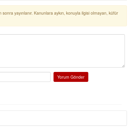
NOKTA: ARA ÖĞÜNLER
 sonra yayınlanır. Kanunlara aykırı, konuyla ilgisi olmayan, küfür
Konuk Yazar
Temiz enerji ve gelecek
mücadelesi
Uğuralp CİVELEK
“Bu bir suç duyurusudur”
Özkan Doğan
YEREL RADYO VE REKLAM
Yorum Gönder
Mustafa Ozturk
İç fındığın fiyatı bu gün 1600 TL Kabuklu fınd
bu fiyatın dörtte biri yani 400 TL olmalı. iç fın
dört katına satılıyor. iç f
... DEVAMI