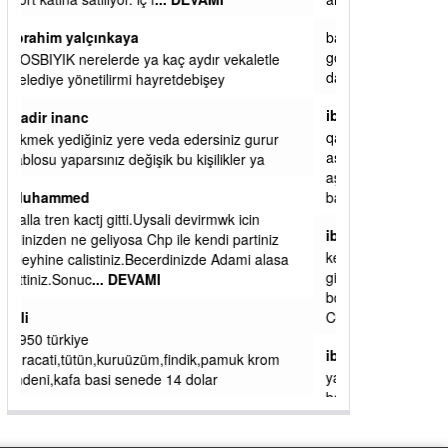
başkanım seni belediye başkanlığında da
görmek isteriz senin ereyliye katkın çok oldu
daha da olacaktır
ibrahim yalçınkaya
qaasvalt kansorejen madde mahalle aralarında
asvalt döke döke kaldırımlar ana yoldan
aşağıda kaldı bi yağmurda dükkanları su
basacak ma
... DEVAMI
ibrahim yalçınkaya
kemer mezarlık altı CİĞİRLİK deniz kenarına
giden yola gelin EREĞLİ BELEDİYESİ o
boruları zamanında tüm ereğli de RUHİ
CÖBEKOĞLU
... DEVAMI
ibogemici
yaz geldi layyy layyy layy lom festivalleri
başladı biz halk ekmek fabrikası kent lokantası
diyoruz ağacum yaz konserleri diyor