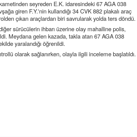
stikametinden seyreden E.K. idaresindeki 67 AGA 038
ağa giren F.Y.'nin kullandığı 34 CVK 882 plakalı araç
trolden çıkan araçlardan biri savrularak yolda ters döndü.
ğer sürücülerin ihbarı üzerine olay mahalline polis,
edildi. Meydana gelen kazada, takla atan 67 AGA 038
ekilde yaralandığı öğrenildi.
ollü olarak sağlanırken, olayla ilgili inceleme başlatıldı.
Semih ÇOLAK
SEÇMEN NE DEDİ?
Op. Dr. Erol GÜNEN
Kemiklerinizi Sessizce Çürüten 6
Alışkanlık
Şenol AZMAN
“Aman doktor, yaman doktor.
Derdime bir çare!” – 2-
Merve KIRAN
KİLO KONTROLÜNDE KİLİT