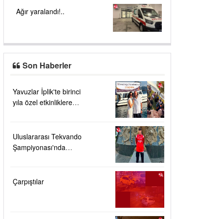
Ağır yaralandı!..
Son Haberler
Yavuzlar İplik'te birinci
yıla özel etkinliklere
yoğun ilgi....
Uluslararası Tekvando
Şampiyonası'nda
Karadeniz Ereğli'ye
büyük gurur
Çarpıştılar