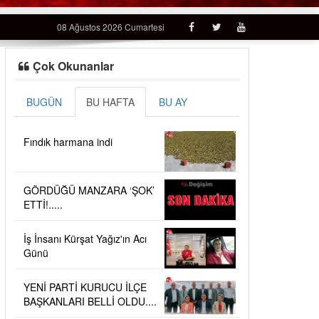
08 Ağustos 2026 Cumartesi
Çok Okunanlar
BUGÜN
BU HAFTA
BU AY
Fındık harmana indi
GÖRDÜĞÜ MANZARA ‘ŞOK’
ETTİ!.....
İş İnsanı Kürşat Yağız'ın Acı
Günü
YENİ PARTİ KURUCU İLÇE
BAŞKANLARI BELLİ OLDU....