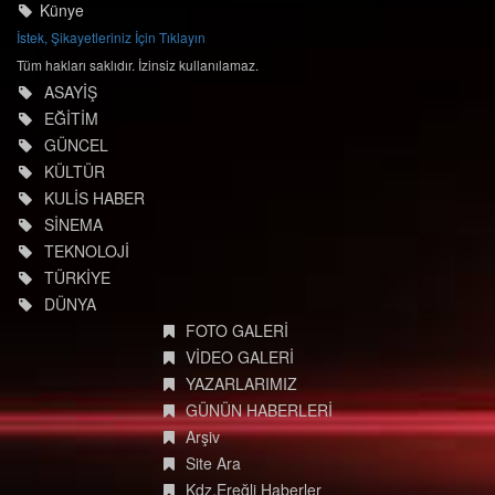
İletişim Bilgileri
Künye
İstek, Şikayetleriniz İçin Tıklayın
Tüm hakları saklıdır. İzinsiz kullanılamaz.
ASAYİŞ
EĞİTİM
GÜNCEL
KÜLTÜR
KULİS HABER
SİNEMA
TEKNOLOJİ
TÜRKİYE
DÜNYA
FOTO GALERİ
VİDEO GALERİ
YAZARLARIMIZ
GÜNÜN HABERLERİ
Arşiv
Site Ara