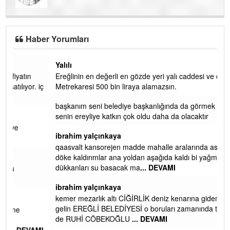
SEVGİ ASLA YETMEZ!
Haber Yorumları
Yalılı
Ereğlinin en değerli en gözde yeri yalı caddesi ve çevresidir.
 iç
Metrekaresi 500 bin liraya alamazsın.
başkanım seni belediye başkanlığında da görmek isteriz
senin ereyliye katkın çok oldu daha da olacaktır
ibrahim yalçınkaya
qaasvalt kansorejen madde mahalle aralarında asvalt döke
döke kaldırımlar ana yoldan aşağıda kaldı bi yağmurda
dükkanları su basacak ma
... DEVAMI
ibrahim yalçınkaya
kemer mezarlık altı CİĞİRLİK deniz kenarına giden yola
gelin EREĞLİ BELEDİYESİ o boruları zamanında tüm ereğli