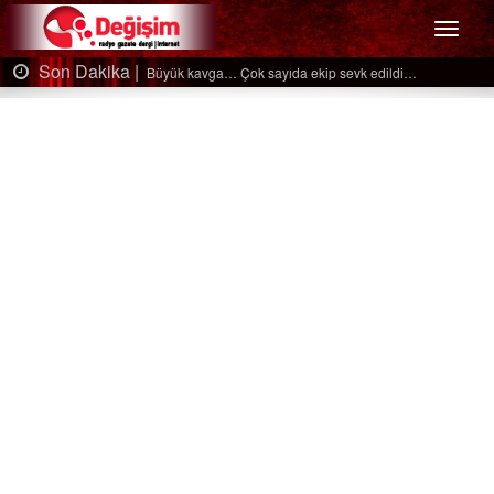
Menü
Son Dakika |
Ağaçtan düştü…