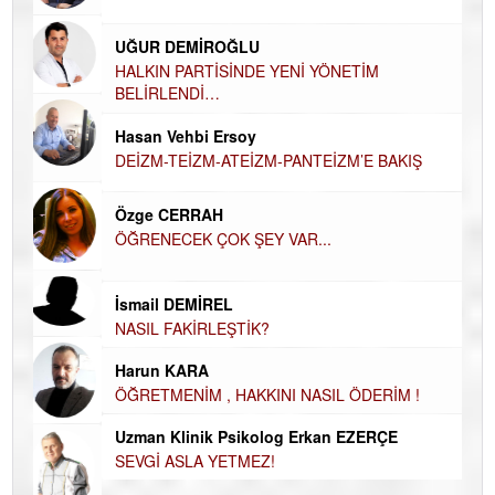
Ha
UĞUR DEMİROĞLU
DÜ
AH
HALKIN PARTİSİNDE YENİ YÖNETİM
BELİRLENDİ…
Hü
Hasan Vehbi Ersoy
H
DEİZM-TEİZM-ATEİZM-PANTEİZM’E BAKIŞ
El
EC
Özge CERRAH
ÖĞRENECEK ÇOK ŞEY VAR...
Du
İN
NA
İsmail DEMİREL
NASIL FAKİRLEŞTİK?
Ku
Ço
Harun KARA
ÖĞRETMENİM , HAKKINI NASIL ÖDERİM !
Uzman Klinik Psikolog Erkan EZERÇE