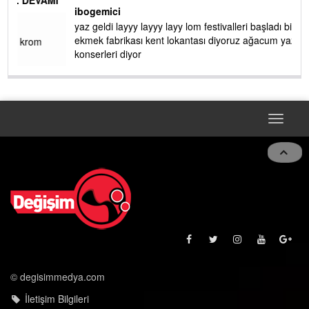
de RUHİ CÖBEKOĞLU
... DEVAMI
AMI
ibogemici
yaz geldi layyy layyy layy lom festivalleri başladı biz halk
ekmek fabrikası kent lokantası diyoruz ağacum yaz
konserleri diyor
Toggle
navigat
© degisimmedya.com