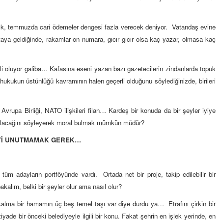
UNUTMADIK DİYORUZ AMA…
17-08-2019 | 08 : 32 06
tık, temmuzda cari ödemeler dengesi fazla verecek deniyor. Vatandaş evine
ya geldiğinde, rakamlar on numara, gıcır gıcır olsa kaç yazar, olmasa kaç
li oluyor galiba… Kafasına eseni yazan bazı gazetecilerin zindanlarda topuk
, hukukun üstünlüğü kavramının halen geçerli olduğunu söylediğinizde, birileri
Semih ÇOLAK
 Avrupa Birliği, NATO ilişkileri filan… Kardeş bir konuda da bir şeyler iyiye
SEÇMEN NE DEDİ?
l olacağını söyleyerek moral bulmak mümkün müdür?
Op. Dr. Erol GÜNEN
Yİ UNUTMAMAK GEREK…
Kemiklerinizi Sessizce Çürüten 6
Alışkanlık
tüm adayların portföyünde vardı. Ortada net bir proje, takip edilebilir bir
Şenol AZMAN
alım, belki bir şeyler olur ama nasıl olur?
“Aman doktor, yaman doktor.
Derdime bir çare!” – 2-
alma bir hamamın üç beş temel taşı var diye durdu ya… Etrafını çirkin bir
yade bir önceki belediyeyle ilgili bir konu. Fakat şehrin en işlek yerinde, en
Merve KIRAN