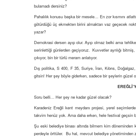
bulamadı dersiniz?
Pahalılık konusu başka bir mesele… En zor kısmını atlat
götürdüğü üç ekmekten birini almaktan vaz geçecek nokta
yazar?
Demokrasi dersen ayıp olur. Ayıp olmaz belki ama tehlike
serinlettiği günlerden geçiyoruz. Kuvvetler ayrılığı bitmiş
çıkıyor, bin bir türlü meram anlatıyor.
Dış politika, S 400, F 35, Suriye, İran, Kıbrıs, Doğalgaz,
gitsin! Her şey böyle giderken, sadece bir şeylerin güze
EREĞLİ’
Soru belli… Her şey ne kadar güzel olacak?
Karadeniz Ereğli kent meydanı projesi, yerel seçimlerde 
takvim henüz yok. Ama daha erken, hele festival geçsin bak
Şu eski belediye binası altında bilmem kim döneminden k
perdeyle örttüler. Bu hal, mevcut belediye yönetiminden zi