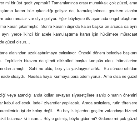
ürer mi bir üst geçit yapmak? Tamamlanınca orası muhakkak çok güzel, ama
ırma kararı bile çıkarıldığı geliyor da, kamulaştırılması gereken alanlar
m eden arsalar var diye geliyor. Eğer böyleyse ilk aşamada engel oluşturan
ırma kararı çıkarmıştır. Sonra kararın dışında kalan başka bir arsada da aynı
le aynı yerde ikinci bir acele kamulaştırma kararı için hükümete müracaat
 de güzel olsun…
stane alanından uzaklaştırılmaya çalışılıyor. Önceki dönem belediye başkanı
ı. Tepkilerin birazını da şimdi dikkatleri başka kampüs alanı ihtimallerine
rından almıştı. Sahi ne oldu, beş yıla yaklaşıyor artık. Bu sürede sıfırdan
ir irade olsaydı. Nasılsa hayal kurmaya para ödemiyoruz. Ama olsa ne güzel
diği veya atandığı anda kolları sıvayan siyasetçilere sahip olmanın önemini
kabul edilecek, iade-i ziyaretler yapılacak. Arada açılışlara, rutin törenlere
recilerinin işi de kolay değil. Bu beylik işlerden geçtim vatandaşa hizmet
 vakit bulamaz ki insan… Böyle gelmiş, böyle gider mi? Giderse mi çok güzel