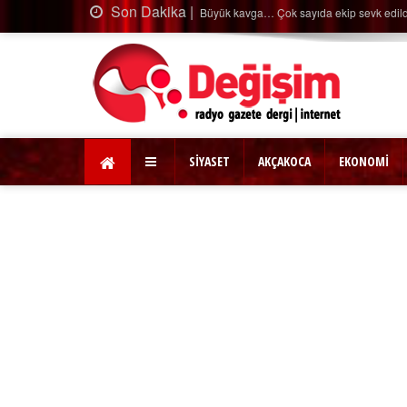
Son 
 Çok sayıda ekip sevk edildi…
SİYASET
AKÇAKOCA
EKONOMİ