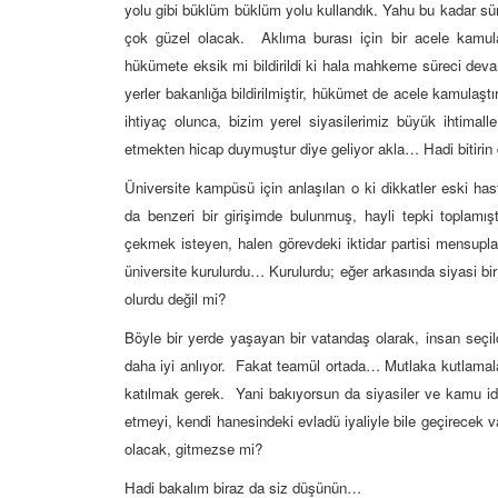
yolu gibi büklüm büklüm yolu kullandık. Yahu bu kadar s
çok güzel olacak. Aklıma burası için bir acele kamulaşt
hükümete eksik mi bildirildi ki hala mahkeme süreci deva
yerler bakanlığa bildirilmiştir, hükümet de acele kamulaşt
ihtiyaç olunca, bizim yerel siyasilerimiz büyük ihtimal
etmekten hicap duymuştur diye geliyor akla… Hadi bitirin
Üniversite kampüsü için anlaşılan o ki dikkatler eski ha
da benzeri bir girişimde bulunmuş, hayli tepki toplamışt
çekmek isteyen, halen görevdeki iktidar partisi mensupla
üniversite kurulurdu… Kurulurdu; eğer arkasında siyasi b
olurdu değil mi?
Böyle bir yerde yaşayan bir vatandaş olarak, insan seçil
daha iyi anlıyor. Fakat teamül ortada… Mutlaka kutlamalar 
katılmak gerek. Yani bakıyorsun da siyasiler ve kamu ida
etmeyi, kendi hanesindeki evladü iyaliyle bile geçirecek
olacak, gitmezse mi?
Hadi bakalım biraz da siz düşünün…