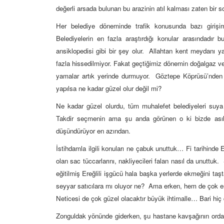
değerli arsada bulunan bu arazinin atıl kalması zaten bir s
Her belediye döneminde trafik konusunda bazı girişiml
Belediyelerin en fazla araştırdığı konular arasındadır b
ansiklopedisi gibi bir şey olur. Allahtan kent meydanı y
fazla hissedilmiyor. Fakat geçtiğimiz dönemin doğalgaz ve 
yamalar artık yerinde durmuyor. Göztepe Köprüsü’nden
yapılsa ne kadar güzel olur değil mi?
Ne kadar güzel olurdu, tüm muhalefet belediyeleri suya
Takdir seçmenin ama şu anda görünen o ki bizde asıl 
düşündürüyor en azından.
İstihdamla ilgili konuları ne çabuk unuttuk… Fi tarihinde E
olan sac tüccarlarını, nakliyecileri falan nasıl da unuttuk
eğitilmiş Ereğlili işgücü hala başka yerlerde ekmeğini ta
seyyar satıcılara mı oluyor ne? Ama erken, hem de çok erk
Neticesi de çok güzel olacaktır büyük ihtimalle… Bari hiç de
Zonguldak yönünde giderken, şu hastane kavşağının ordaki 