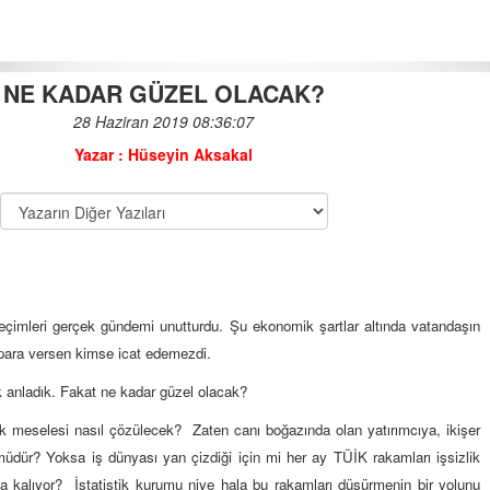
NE KADAR GÜZEL OLACAK?
28 Haziran 2019 08:36:07
HAVADAN SUDAN…
Yazar : Hüseyin Aksakal
30-09-2019 | 07 : 59 53
KAMPÜS SORULARI
30-03-2018 | 08 : 44 13
DÖNER ÜSTÜ HABER...
seçimleri gerçek gündemi unutturdu. Şu ekonomik şartlar altında vatandaşın
ı para versen kimse icat edemezdi.
19-07-2017 | 09 : 50 49
k anladık. Fakat ne kadar güzel olacak?
ZAM DİYE BİR ŞEY …
zlik meselesi nasıl çözülecek? Zaten canı boğazında olan yatırımcıya, ikişer
07-09-2019 | 08 : 17 26
üdür? Yoksa iş dünyası yan çizdiği için mi her ay TÜİK rakamları işsizlik
a kalıyor? İstatistik kurumu niye hala bu rakamları düşürmenin bir yolunu