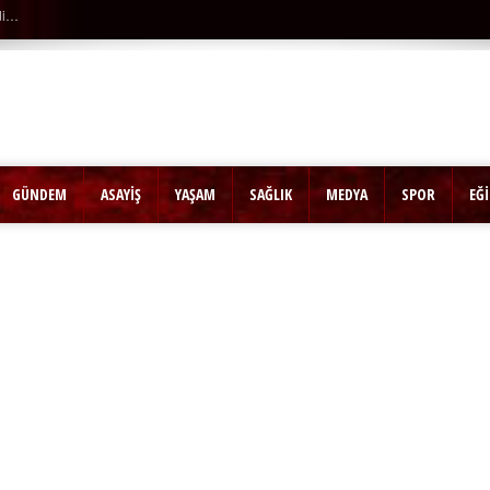
Dakika |
Ağaçtan düştü…
GÜNDEM
ASAYİŞ
YAŞAM
SAĞLIK
MEDYA
SPOR
EĞ