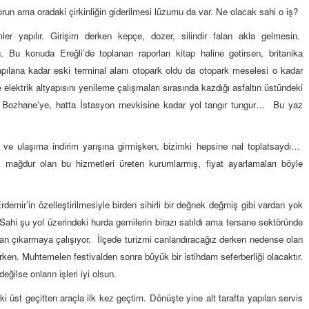
KİLO KONTROLÜNDE KİLİT
orun ama oradaki çirkinliğin giderilmesi lüzumu da var. Ne olacak sahi o iş?
NOKTA: ARA ÖĞÜNLER
er yapılır. Girişim derken kepçe, dozer, silindir falan akla gelmesin.
Konuk Yazar
u. Bu konuda Ereğli’de toplanan raporları kitap haline getirsen, britanika
Temiz enerji ve gelecek
apılana kadar eski terminal alanı otopark oldu da otopark meselesi o kadar
mücadelesi
elektrik altyapısını yenileme çalışmaları sırasında kazdığı asfaltın üstündeki
 Bozhane’ye, hatta İstasyon mevkisine kadar yol tangır tungur… Bu yaz
Uğuralp CİVELEK
“Bu bir suç duyurusudur”
 ve ulaşıma indirim yarışına girmişken, bizimki hepsine nal toplatsaydı…
Özkan Doğan
mağdur olan bu hizmetleri üreten kurumlarmış, fiyat ayarlamaları böyle
YEREL RADYO VE REKLAM
rdemir’in özelleştirilmesiyle birden sihirli bir değnek değmiş gibi vardan yok
. Sahi şu yol üzerindeki hurda gemilerin birazı satıldı ama tersane sektöründe
ştan çıkarmaya çalışıyor. İlçede turizmi canlandıracağız derken nedense olan
en. Muhtemelen festivalden sonra büyük bir istihdam seferberliği olacaktır.
ğilse onların işleri iyi olsun.
üst geçitten araçla ilk kez geçtim. Dönüşte yine alt tarafta yapılan servis