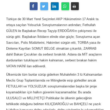
Türkiye de 30 Mart Yerel Seçimleri AKP Hükümetinin 17 Aralık ta
ortaya saçılan Yolsuzluk Soruşturmalarının ardından; Fethullah
GÜLEN ile Başbakan Recep Tayyip ERDOĞAN'ın çekişmesi ile
sürüp gitti. Başbakan İktidarın elinde olan güçle; Soruşturma açan
Savcıları, Polis Müdürlerini, Hakimleri sürgün etti, TORBA yasa ile
Dinleme Kayıtları SOMUT BELGE olmaktan çıkarıldı, ZARRAB
dahil Bakan Çocukları da serbest bırakıldı. Adana da MİT araçlarını
durduranları tutuklayan hakim kahraman, serbest bırakan hakim
VATAN HAİNİ ilan ediliverdi.
Ülkemizde tüm bunlar sürüp giderken Muhalefetin 3 lü Kahramanları
Meclis Grup Toplantılarında ve Mitinglerde esip gürlediler ancak
FETULLAH ve YOLSUZLUK soruşturmalarından başka bir proje
koyamadıkları için halkın güvenini kazanamadılar. Bu arada
ULUSALCI ve MİLLİYETÇİ Politikalar ile ülkenin geleceğinin
tehlikede olduğunu belirten KILIÇDAROĞLU ve BAHÇELİ ne yazık
ki Halkın karşısına doğru adaylarla, doğru söylemler le çıkamadıkları