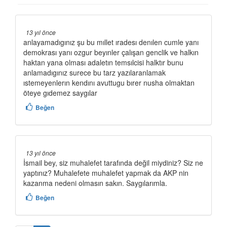
13 yıl önce
anlayamadıgınız şu bu mıllet ıradesı denılen cumle yanı
demokrası yanı ozgur beyınler çalışan genclik ve halkın
haktan yana olması adaletın temsılcisi halktır bunu
anlamadıgınız surece bu tarz yazılaranlamak
ıstemeyenlerın kendını avuttugu bırer nusha olmaktan
öteye gıdemez saygılar
Beğen
13 yıl önce
İsmail bey, siz muhalefet tarafında değil miydiniz? Siz ne
yaptınız? Muhalefete muhalefet yapmak da AKP nin
kazanma nedeni olmasın sakın. Saygılarımla.
Beğen