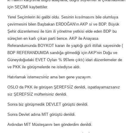
için SEÇİMİ kaybettiler.
Yerel Seçimlerin iki galibi oldu. Sesinin kısılmasını bile olumluya
çevirmesini bilen Başbakan ERDOĞAN'ın AKP si ve BDP. Büyük
Şehir düzenlemesi ile tüm ili yönetme yetkisi elde eden BDP bu
süreçten en karlı çıkan parti bence. AKP ile Anayasa
Referandumunda BOYKOT kararı ile yaptığı gizli ittifak sayesinde (
BDP REFERANDUMDA sandığa gitmediği için AKP'nin Doğu ve
Güneydoğudaki EVET Oyları % 95'lere çıktı) idari düzenlemeler de
ve PKK ile görüşmelerde ne istediyse aldı.
Hatırlamak istemezsiniz ama ben gene yazayım.
OSLO da PKK ile görüşen ŞEREFSİZ denildi, ispatlayamazsanız
siz ŞEREFSİZ müfterisiniz denildi.
Sonra biz görüşmedik DEVLET görüştü denildi.
Sonra Devlet adına MİT görüştü denildi.
Ardından MİT Müsteşarını ben gönderdim denildi.