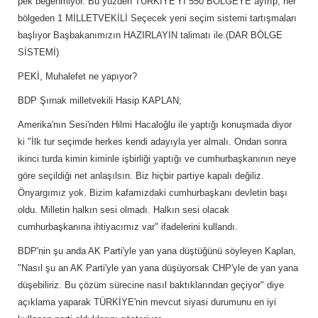
pek beğenmiyor. Bu yüzden TÜRKİYE'Yİ 550 BÖLGEYE ayırıp, her
bölgeden 1 MİLLETVEKİLİ Seçecek yeni seçim sistemi tartışmaları
başlıyor Başbakanımızın HAZIRLAYIN talimatı ile.(DAR BÖLGE
SİSTEMİ)
PEKİ, Muhalefet ne yapıyor?
BDP Şırnak milletvekili Hasip KAPLAN;
Amerika'nın Sesi'nden Hilmi Hacaloğlu ile yaptığı konuşmada diyor
ki "İlk tur seçimde herkes kendi adayıyla yer almalı. Ondan sonra
ikinci turda kimin kiminle işbirliği yaptığı ve cumhurbaşkanının neye
göre seçildiği net anlaşılsın. Biz hiçbir partiye kapalı değiliz.
Önyargımız yok. Bizim kafamızdaki cumhurbaşkanı devletin başı
oldu. Milletin halkın sesi olmadı. Halkın sesi olacak
cumhurbaşkanına ihtiyacımız var" ifadelerini kullandı.
BDP'nin şu anda AK Parti'yle yan yana düştüğünü söyleyen Kaplan,
"Nasıl şu an AK Parti'yle yan yana düşüyorsak CHP'yle de yan yana
düşebiliriz. Bu çözüm sürecine nasıl baktıklarından geçiyor" diye
açıklama yaparak TÜRKİYE'nin mevcut siyasi durumunu en iyi