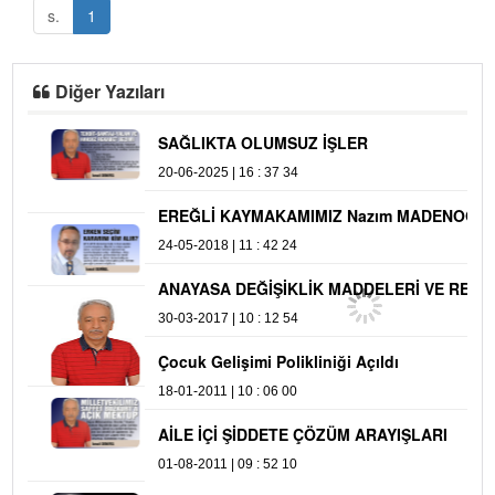
s.
1
Diğer Yazıları
SAĞLIKTA OLUMSUZ İŞLER
2
20-06-2025 | 16 : 37 34
23
EREĞLİ KAYMAKAMIMIZ Nazım MADENOĞLU
A
24-05-2018 | 11 : 42 24
24
ANAYASA DEĞİŞİKLİK MADDELERİ VE REFERANDUM
30-03-2017 | 10 : 12 54
Çocuk Gelişimi Polikliniği Açıldı
18-01-2011 | 10 : 06 00
AİLE İÇİ ŞİDDETE ÇÖZÜM ARAYIŞLARI
01-08-2011 | 09 : 52 10