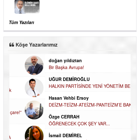
Tüm Yazıları
Köşe Yazarlarımız
doğan yıldıztan
Di
Bir Başka Avrupa!
KA
UĞUR DEMİROĞLU
Ha
HALKIN PARTİSİNDE YENİ YÖNETİM BELİRLENDİ…
DÜ
AH
Hasan Vehbi Ersoy
Hü
DEİZM-TEİZM-ATEİZM-PANTEİZM’E BAKIŞ
H
Özge CERRAH
El
ÖĞRENECEK ÇOK ŞEY VAR...
EC
İsmail DEMİREL