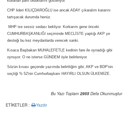
kullanan parti olduklarını gösteriyor.
CHP lideri KILIÇDAROĞLU ise ancak ADAY çıkaralım kararını
tartışacak durumda henüz.
MHP ise sessiz sedası bekliyor. Korkarım gene önceki
CUMHURBAŞKANLIĞI seçiminde MECLİSTE yaptığı AKP ye
desteği bu kez meydanlarda verecek sanki.
Kısaca Başbakan MUHALEFETLE kedinin fare ile oynadığı gibi
oynuyor. O ne isterse GÜNDEM öyle belirleniyor.
Sözün kısası geçende yazımda belirttiğim gibi; AKP ve BDP'nin
seçtiği % 52'nin Cumhurbaşkanı HAYIRLI OLSUN ÜLKEMİZE.
Bu Yazı Toplam
2955
Defa Okunmuştur
ETİKETLER :
Yazdır