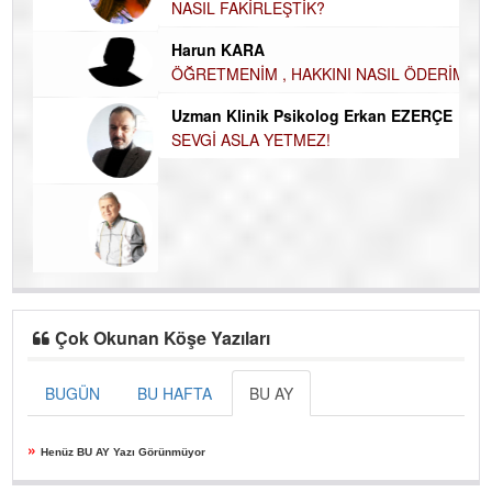
Du
NASIL FAKİRLEŞTİK?
İN
Harun KARA
NA
ÖĞRETMENİM , HAKKINI NASIL ÖDERİM !
Ku
Uzman Klinik Psikolog Erkan EZERÇE
Ço
SEVGİ ASLA YETMEZ!
Çok Okunan Köşe Yazıları
BUGÜN
BU HAFTA
BU AY
»
Henüz BU AY Yazı Görünmüyor