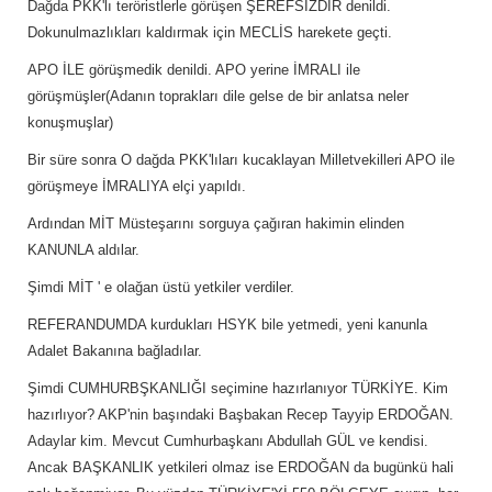
Dağda PKK'lı teröristlerle görüşen ŞEREFSİZDİR denildi.
Dokunulmazlıkları kaldırmak için MECLİS harekete geçti.
APO İLE görüşmedik denildi. APO yerine İMRALI ile
görüşmüşler(Adanın toprakları dile gelse de bir anlatsa neler
konuşmuşlar)
Bir süre sonra O dağda PKK'lıları kucaklayan Milletvekilleri APO ile
görüşmeye İMRALIYA elçi yapıldı.
Ardından MİT Müsteşarını sorguya çağıran hakimin elinden
KANUNLA aldılar.
Şimdi MİT ' e olağan üstü yetkiler verdiler.
REFERANDUMDA kurdukları HSYK bile yetmedi, yeni kanunla
Adalet Bakanına bağladılar.
Şimdi CUMHURBŞKANLIĞI seçimine hazırlanıyor TÜRKİYE. Kim
hazırlıyor? AKP'nin başındaki Başbakan Recep Tayyip ERDOĞAN.
Adaylar kim. Mevcut Cumhurbaşkanı Abdullah GÜL ve kendisi.
Ancak BAŞKANLIK yetkileri olmaz ise ERDOĞAN da bugünkü hali