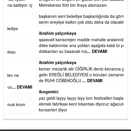
Yalılı
Ereğlinin en değerli en gözde yeri yalı caddesi ve çevresidir.
 iç
Metrekaresi 500 bin liraya alamazsın.
başkanım seni belediye başkanlığında da görmek isteriz
senin ereyliye katkın çok oldu daha da olacaktır
ibrahim yalçınkaya
qaasvalt kansorejen madde mahalle aralarında asvalt döke
döke kaldırımlar ana yoldan aşağıda kaldı bi yağmurda
dükkanları su basacak ma
... DEVAMI
ibrahim yalçınkaya
kemer mezarlık altı CİĞİRLİK deniz kenarına giden yola
gelin EREĞLİ BELEDİYESİ o boruları zamanında tüm ereğli
de RUHİ CÖBEKOĞLU
... DEVAMI
AMI
ibogemici
yaz geldi layyy layyy layy lom festivalleri başladı biz halk
ekmek fabrikası kent lokantası diyoruz ağacum yaz
konserleri diyor