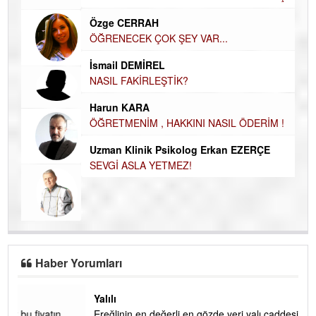
El
EC
Özge CERRAH
ÖĞRENECEK ÇOK ŞEY VAR...
Du
İN
NA
İsmail DEMİREL
NASIL FAKİRLEŞTİK?
Ku
Ço
Harun KARA
ÖĞRETMENİM , HAKKINI NASIL ÖDERİM !
Uzman Klinik Psikolog Erkan EZERÇE
SEVGİ ASLA YETMEZ!
Haber Yorumları