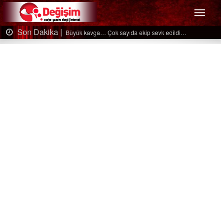
Menü
Son Dakika |
Ağaçtan düştü…