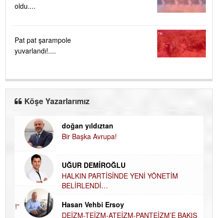
oldu....
Pat pat şarampole
yuvarlandı!....
Köşe Yazarlarımız
doğan yıldıztan
Di
Bir Başka Avrupa!
KA
Ha
UĞUR DEMİROĞLU
DÜ
AH
HALKIN PARTİSİNDE YENİ YÖNETİM
BELİRLENDİ…
Hü
Hasan Vehbi Ersoy
H
DEİZM-TEİZM-ATEİZM-PANTEİZM’E BAKIŞ