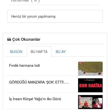
Henüz bir yorum yapılmamış
Çok Okunanlar
BUGÜN
BU HAFTA
BU AY
Fındık harmana indi
GÖRDÜĞÜ MANZARA ‘ŞOK’ ETTİ!.....
İş İnsanı Kürşat Yağız'ın Acı Günü