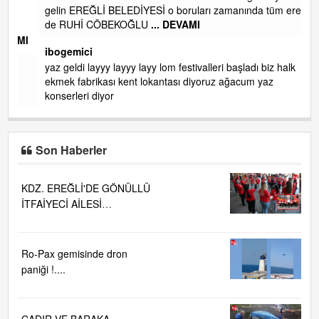
gelin EREĞLİ BELEDİYESİ o boruları zamanında tüm ereğli
de RUHİ CÖBEKOĞLU
... DEVAMI
AMI
ibogemici
yaz geldi layyy layyy layy lom festivalleri başladı biz halk
ekmek fabrikası kent lokantası diyoruz ağacum yaz
konserleri diyor
Son Haberler
KDZ. EREĞLİ'DE GÖNÜLLÜ
İTFAİYECİ AİLESİ
BÜYÜYOR...
Ro-Pax gemisinde dron
paniği !....
ÇADIR VE BARAKA