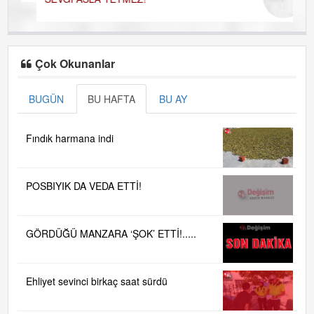
Çok Okunanlar
BUGÜN
BU HAFTA
BU AY
Fındık harmana indi
POSBIYIK DA VEDA ETTİ!
GÖRDÜĞÜ MANZARA ‘ŞOK’ ETTİ!.....
Ehliyet sevinci birkaç saat sürdü