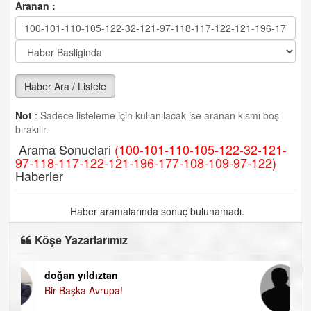
Aranan :
Haber Ara / Listele
Not
:
Sadece listeleme için kullanılacak ise aranan kısmı boş
bırakılır.
Arama Sonuclari
(100-101-110-105-122-32-121-
97-118-117-122-121-196-177-108-109-97-122)
Haberler
Haber aramalarında sonuç bulunamadı.
Köşe Yazarlarımız
doğan yıldıztan
Di
Bir Başka Avrupa!
KA