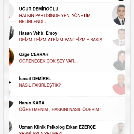
Ha
UĞUR DEMİROĞLU
DÜ
AH
HALKIN PARTİSİNDE YENİ YÖNETİM
BELİRLENDİ…
Hü
Hasan Vehbi Ersoy
H
DEİZM-TEİZM-ATEİZM-PANTEİZM’E BAKIŞ
El
EC
Özge CERRAH
ÖĞRENECEK ÇOK ŞEY VAR...
Du
İN
NA
İsmail DEMİREL
NASIL FAKİRLEŞTİK?
Ku
Ço
Harun KARA
ÖĞRETMENİM , HAKKINI NASIL ÖDERİM !
Uzman Klinik Psikolog Erkan EZERÇE
SEVGİ ASLA YETMEZ!