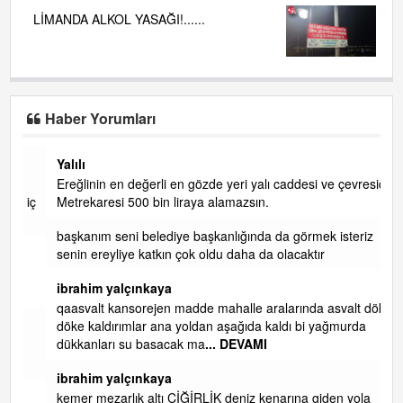
LİMANDA ALKOL YASAĞI!......
Haber Yorumları
Yalılı
Ereğlinin en değerli en gözde yeri yalı caddesi ve çevresidir.
 iç
Metrekaresi 500 bin liraya alamazsın.
başkanım seni belediye başkanlığında da görmek isteriz
senin ereyliye katkın çok oldu daha da olacaktır
ibrahim yalçınkaya
qaasvalt kansorejen madde mahalle aralarında asvalt döke
döke kaldırımlar ana yoldan aşağıda kaldı bi yağmurda
dükkanları su basacak ma
... DEVAMI
ibrahim yalçınkaya
kemer mezarlık altı CİĞİRLİK deniz kenarına giden yola