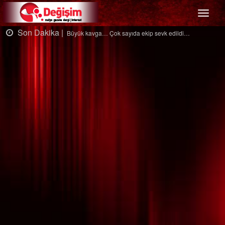
Menü
Son Dakika |
So
Büyük kavga… Çok sayıda ekip sevk edildi…