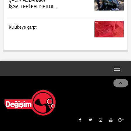
İŞGALLERİ KALDIRILDI....
Kulübeye çarptı
Toggle
navigat