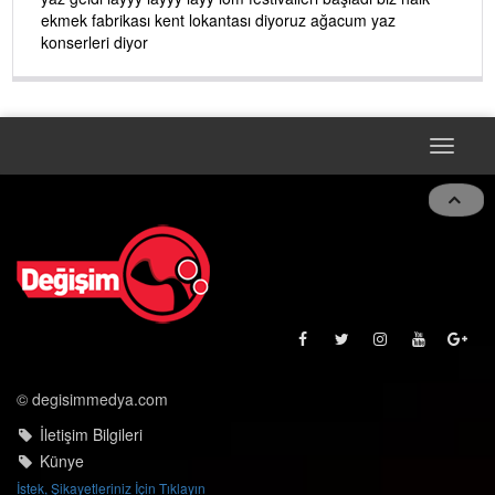
ekmek fabrikası kent lokantası diyoruz ağacum yaz
konserleri diyor
Toggle
navigat
© degisimmedya.com
İletişim Bilgileri
Künye
İstek, Şikayetleriniz İçin Tıklayın