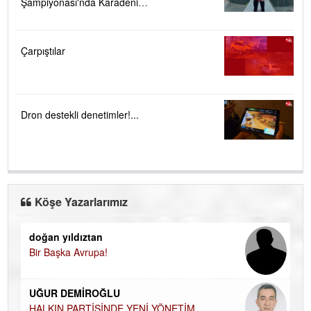
Şampiyonası'nda Karadeniz
Ereğli'ye büyük gurur
Çarpıştılar
Dron destekli denetimler!...
Köşe Yazarlarımız
doğan yıldıztan
Di
Bir Başka Avrupa!
KA
Ha
UĞUR DEMİROĞLU
DÜ
AH
HALKIN PARTİSİNDE YENİ YÖNETİM