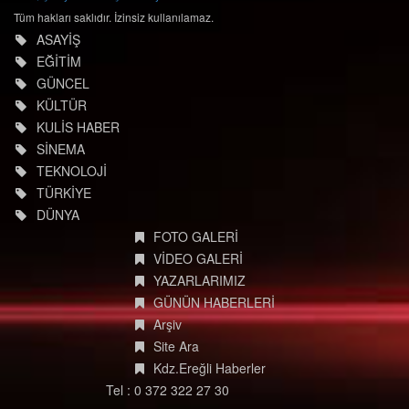
Tüm hakları saklıdır. İzinsiz kullanılamaz.
ASAYİŞ
EĞİTİM
GÜNCEL
KÜLTÜR
KULİS HABER
SİNEMA
TEKNOLOJİ
TÜRKİYE
DÜNYA
FOTO GALERİ
VİDEO GALERİ
YAZARLARIMIZ
GÜNÜN HABERLERİ
Arşiv
Site Ara
Kdz.Ereğli Haberler
Tel : 0 372 322 27 30