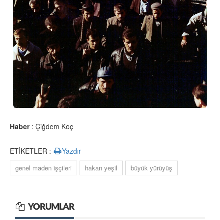
Haber
: Çiğdem Koç
ETİKETLER :
Yazdır
genel maden işçileri
hakan yeşil
büyük yürüyüş
YORUMLAR