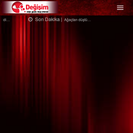
Menü
Son Dakika |
Ağaçtan düştü…