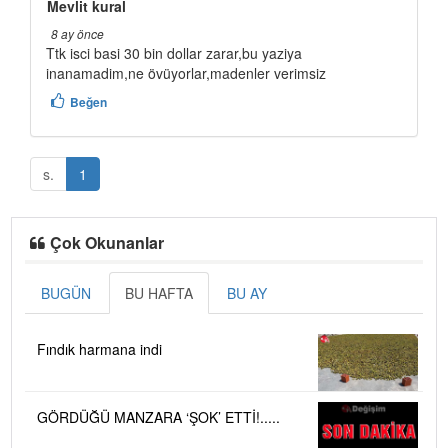
Mevlit kural
8 ay önce
Ttk isci basi 30 bin dollar zarar,bu yaziya
inanamadim,ne övüyorlar,madenler verimsiz
Beğen
s.
1
Çok Okunanlar
BUGÜN
BU HAFTA
BU AY
Fındık harmana indi
GÖRDÜĞÜ MANZARA ‘ŞOK’ ETTİ!.....