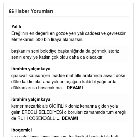
Haber Yorumları
Yalılı
Ereğlinin en değerli en gözde yeri yalı caddesi ve çevresidir.
 iç
Metrekaresi 500 bin liraya alamazsın.
başkanım seni belediye başkanlığında da görmek isteriz
senin ereyliye katkın çok oldu daha da olacaktır
ibrahim yalçınkaya
qaasvalt kansorejen madde mahalle aralarında asvalt döke
döke kaldırımlar ana yoldan aşağıda kaldı bi yağmurda
dükkanları su basacak ma
... DEVAMI
ibrahim yalçınkaya
kemer mezarlık altı CİĞİRLİK deniz kenarına giden yola
gelin EREĞLİ BELEDİYESİ o boruları zamanında tüm ereğli
de RUHİ CÖBEKOĞLU
... DEVAMI
AMI
ibogemici
yaz geldi layyy layyy layy lom festivalleri başladı biz halk