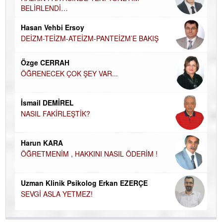
BELİRLENDİ…
Hü
Hasan Vehbi Ersoy
H
DEİZM-TEİZM-ATEİZM-PANTEİZM’E BAKIŞ
El
EC
Özge CERRAH
ÖĞRENECEK ÇOK ŞEY VAR...
Du
İN
NA
İsmail DEMİREL
NASIL FAKİRLEŞTİK?
Ku
Ço
Harun KARA
ÖĞRETMENİM , HAKKINI NASIL ÖDERİM !
Uzman Klinik Psikolog Erkan EZERÇE
SEVGİ ASLA YETMEZ!