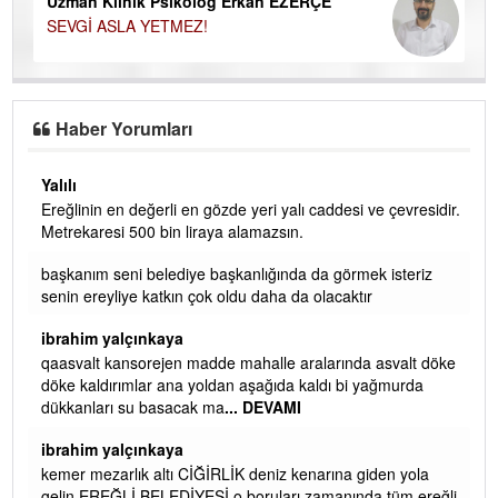
Uzman Klinik Psikolog Erkan EZERÇE
SEVGİ ASLA YETMEZ!
Haber Yorumları
Yalılı
Ereğlinin en değerli en gözde yeri yalı caddesi ve çevresidir.
 iç
Metrekaresi 500 bin liraya alamazsın.
başkanım seni belediye başkanlığında da görmek isteriz
senin ereyliye katkın çok oldu daha da olacaktır
ibrahim yalçınkaya
qaasvalt kansorejen madde mahalle aralarında asvalt döke
döke kaldırımlar ana yoldan aşağıda kaldı bi yağmurda
dükkanları su basacak ma
... DEVAMI
ibrahim yalçınkaya
kemer mezarlık altı CİĞİRLİK deniz kenarına giden yola
gelin EREĞLİ BELEDİYESİ o boruları zamanında tüm ereğli