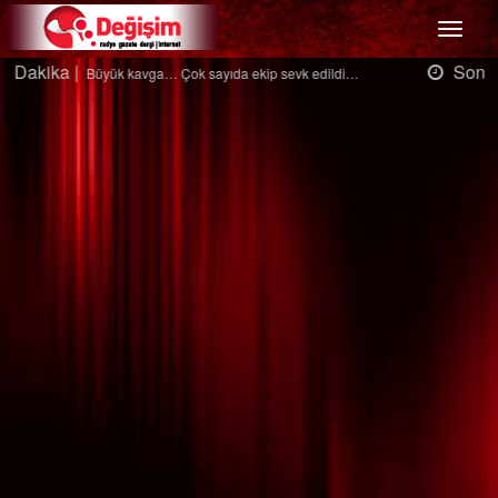
Menü
Son Dakika |
Ağaçtan düştü…