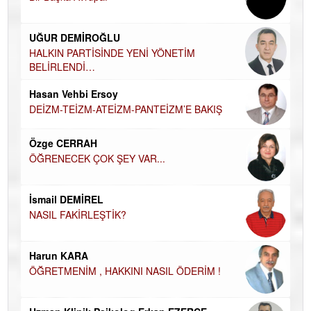
Ha
UĞUR DEMİROĞLU
DÜ
AH
HALKIN PARTİSİNDE YENİ YÖNETİM
BELİRLENDİ…
Hü
Hasan Vehbi Ersoy
H
DEİZM-TEİZM-ATEİZM-PANTEİZM’E BAKIŞ
El
EC
Özge CERRAH
ÖĞRENECEK ÇOK ŞEY VAR...
Du
İN
NA
İsmail DEMİREL
NASIL FAKİRLEŞTİK?
Ku
Ço
Harun KARA
ÖĞRETMENİM , HAKKINI NASIL ÖDERİM !