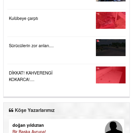
Kulübeye çarptı
Sürücülerin zor anları....
DİKKAT! KAHVERENGİ
KOKARCA!....
Köşe Yazarlarımız
doğan yıldıztan
Di
Bir Başka Avrupa!
KA