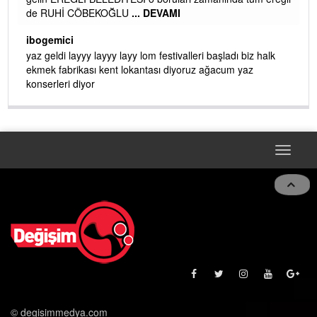
de RUHİ CÖBEKOĞLU
... DEVAMI
AMI
ibogemici
yaz geldi layyy layyy layy lom festivalleri başladı biz halk
ekmek fabrikası kent lokantası diyoruz ağacum yaz
konserleri diyor
Toggle
navigat
© degisimmedya.com