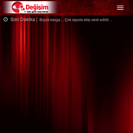
Menü
Son Dakika |
Ağaçtan düştü…