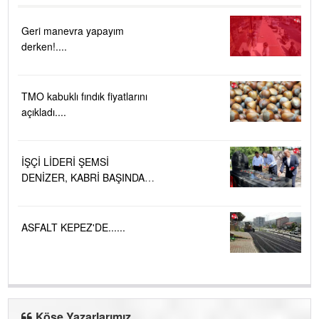
Geri manevra yapayım
derken!....
TMO kabuklı fındık fiyatlarını
açıkladı....
İŞÇİ LİDERİ ŞEMSİ
DENİZER, KABRİ BAŞINDA
ANILDI.....
ASFALT KEPEZ'DE......
Köşe Yazarlarımız