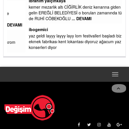
ibrahim yalçınkaya
kemer mezarlık altı CİĞİRLİK deniz kenarına giden yola
gelin EREĞLİ BELEDİYESİ o boruları zamanında tüm ereğli
de RUHİ CÖBEKOĞLU
... DEVAMI
AMI
ibogemici
yaz geldi layyy layyy layy lom festivalleri başladı biz halk
ekmek fabrikası kent lokantası diyoruz ağacum yaz
konserleri diyor
Toggle
navigat