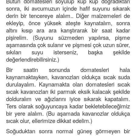
Bütün domatesleri soyulup küp küp doğradıktan
sonra, iki avcumuzun içinde hafif suyunu sıkarak
derin bir tencereye alalım.. Diğer malzemeleri de
ekleyip, önce yüksek ateşte kaynatalım, sonra
altını kısıp ara ara karıştırarak bir saat kadar
pişirelim. (Suyunu süzmeden yapılırsa, pişme
aşamasında çok sulanır ve pişmesi çok uzun sürer,
sıkılan suyu isterseniz, başka şekilde
değerlendirebilirsiniz.)
Bir saatin sonunda domatesleri hala
kaynamaktayken, kavanozları oldukça sıcak suda
durulayalım. Kaynamakta olan domatesleri sıcak
sıcak kavanozları iki parmak eksik kalacak şekilde
dolduralım ve ağızlarını iyice sıkarak kapatalım.
Ters olarak soğuyuncaya kadar bekletebileceğimiz
bir yere alalım. (Bu aşamada kavanozlar oldukça
sıcak olur, ellerimize dikkat edelim.)
Soğuduktan sonra normal güneş görmeyen bir