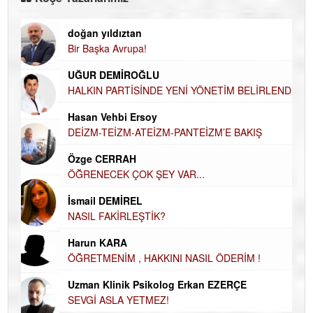
doğan yıldıztan
Di
Bir Başka Avrupa!
KA
UĞUR DEMİROĞLU
Ha
HALKIN PARTİSİNDE YENİ YÖNETİM BELİRLENDİ…
DÜ
AH
Hasan Vehbi Ersoy
Hü
DEİZM-TEİZM-ATEİZM-PANTEİZM’E BAKIŞ
H
Özge CERRAH
El
ÖĞRENECEK ÇOK ŞEY VAR...
EC
İsmail DEMİREL
Du
NASIL FAKİRLEŞTİK?
İN
Harun KARA
NA
ÖĞRETMENİM , HAKKINI NASIL ÖDERİM !
Ku
Uzman Klinik Psikolog Erkan EZERÇE
Ço
SEVGİ ASLA YETMEZ!