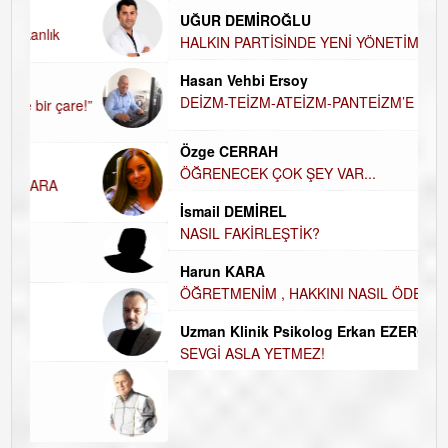
UĞUR DEMİROĞLU
D
A
HALKIN PARTİSİNDE YENİ YÖNETİM
BELİRLENDİ…
H
Hasan Vehbi Ersoy
H
DEİZM-TEİZM-ATEİZM-PANTEİZM’E BAKIŞ
E
E
Özge CERRAH
ÖĞRENECEK ÇOK ŞEY VAR...
D
İ
N
İsmail DEMİREL
NASIL FAKİRLEŞTİK?
K
Ç
Harun KARA
ÖĞRETMENİM , HAKKINI NASIL ÖDERİM !
Uzman Klinik Psikolog Erkan EZERÇE
SEVGİ ASLA YETMEZ!