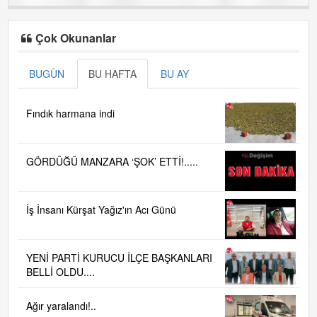
Çok Okunanlar
BUGÜN
BU HAFTA
BU AY
Fındık harmana indi
GÖRDÜĞÜ MANZARA ‘ŞOK’ ETTİ!.....
İş İnsanı Kürşat Yağız'ın Acı Günü
YENİ PARTİ KURUCU İLÇE BAŞKANLARI
BELLİ OLDU....
Ağır yaralandı!..