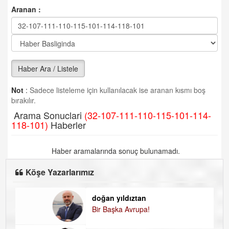
Aranan :
Haber Ara / Listele
Not
:
Sadece listeleme için kullanılacak ise aranan kısmı boş
bırakılır.
Arama Sonuclari
(32-107-111-110-115-101-114-
118-101)
Haberler
Haber aramalarında sonuç bulunamadı.
Köşe Yazarlarımız
doğan yıldıztan
D
Bir Başka Avrupa!
K
H