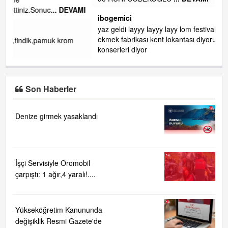
de RUHİ CÖBEKOĞLU
... DEVAMI
VAMI
ibogemici
yaz geldi layyy layyy layy lom festivalleri başladı biz halk
ekmek fabrikası kent lokantası diyoruz ağacum yaz
konserleri diyor
Son Haberler
Denize girmek yasaklandı
İşçi Servisiyle Oromobil
çarpıştı: 1 ağır,4 yaralı!....
Yükseköğretim Kanununda
değişiklik Resmi Gazete'de