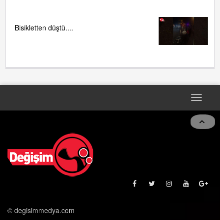
Bisikletten düştü....
Toggle
navigat
© degisimmedya.com