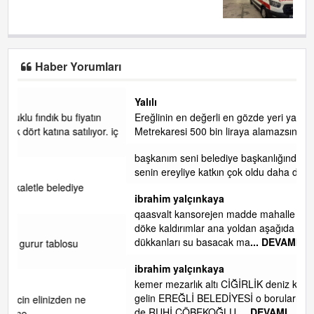
Haber Yorumları
Yalılı
Ereğlinin en değerli en gözde yeri yalı caddesi ve çevresidir.
r. iç
Metrekaresi 500 bin liraya alamazsın.
başkanım seni belediye başkanlığında da görmek isteriz
senin ereyliye katkın çok oldu daha da olacaktır
ibrahim yalçınkaya
qaasvalt kansorejen madde mahalle aralarında asvalt döke
döke kaldırımlar ana yoldan aşağıda kaldı bi yağmurda
dükkanları su basacak ma
... DEVAMI
ibrahim yalçınkaya
kemer mezarlık altı CİĞİRLİK deniz kenarına giden yola
gelin EREĞLİ BELEDİYESİ o boruları zamanında tüm ereğli