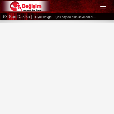
Menü
Son Dakika |
Büyük kavga… Çok sayıda ekip sevk edildi…