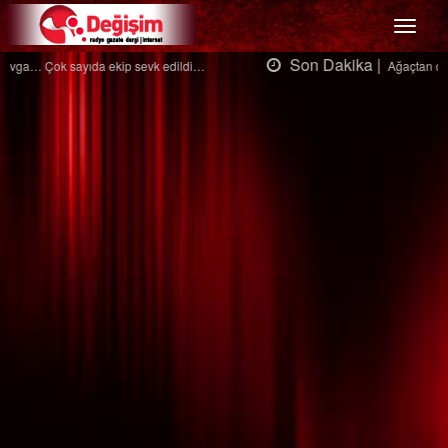
Menü
Son Dakika |
Ağaçtan düştü…