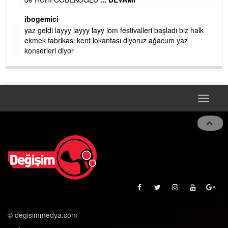
AMI
ibogemici
yaz geldi layyy layyy layy lom festivalleri başladı biz halk
ekmek fabrikası kent lokantası diyoruz ağacum yaz
konserleri diyor
Toggle
navigat
© degisimmedya.com