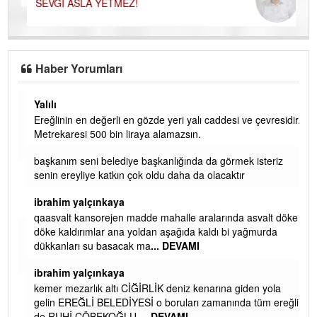
SEVGİ ASLA YETMEZ!
Haber Yorumları
Yalılı
Ereğlinin en değerli en gözde yeri yalı caddesi ve çevresidir.
 iç
Metrekaresi 500 bin liraya alamazsın.
başkanım seni belediye başkanlığında da görmek isteriz
senin ereyliye katkın çok oldu daha da olacaktır
ibrahim yalçınkaya
qaasvalt kansorejen madde mahalle aralarında asvalt döke
döke kaldırımlar ana yoldan aşağıda kaldı bi yağmurda
dükkanları su basacak ma
... DEVAMI
ibrahim yalçınkaya
kemer mezarlık altı CİĞİRLİK deniz kenarına giden yola
gelin EREĞLİ BELEDİYESİ o boruları zamanında tüm ereğli
de RUHİ CÖBEKOĞLU
... DEVAMI