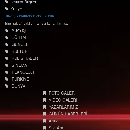
İletişim Bilgileri
Künye
İstek, Şikayetleriniz İçin Tıklayın
Tüm hakları saklıdır. İzinsiz kullanılamaz.
ASAYİŞ
EĞİTİM
GÜNCEL
KÜLTÜR
KULİS HABER
SİNEMA
TEKNOLOJİ
TÜRKİYE
DÜNYA
FOTO GALERİ
VİDEO GALERİ
YAZARLARIMIZ
GÜNÜN HABERLERİ
Arşiv
Site Ara