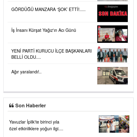
GÖRDÜĞÜ MANZARA ‘ŞOK’ ETTİ!.....
İş İnsanı Kürşat Yağız'ın Acı Günü
YENİ PARTİ KURUCU İLÇE BAŞKANLARI
BELLİ OLDU....
Ağır yaralandı!..
Son Haberler
Yavuzlar İplik'te birinci yıla
özel etkinliklere yoğun ilgi....