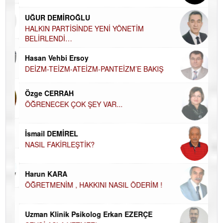
Ha
UĞUR DEMİROĞLU
DÜ
AH
HALKIN PARTİSİNDE YENİ YÖNETİM
BELİRLENDİ…
Hü
Hasan Vehbi Ersoy
H
DEİZM-TEİZM-ATEİZM-PANTEİZM’E BAKIŞ
El
EC
Özge CERRAH
ÖĞRENECEK ÇOK ŞEY VAR...
Du
İN
NA
İsmail DEMİREL
NASIL FAKİRLEŞTİK?
Ku
Ço
Harun KARA
ÖĞRETMENİM , HAKKINI NASIL ÖDERİM !
Uzman Klinik Psikolog Erkan EZERÇE