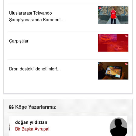
Uluslararası Tekvando
Şampiyonası'nda Karadeniz
Ereğli'ye büyük gurur
Çarpıştılar
Dron destekli denetimler!...
Köşe Yazarlarımız
doğan yıldıztan
Di
Bir Başka Avrupa!
KA