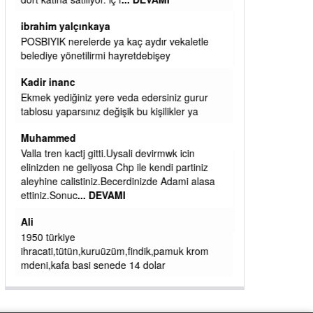
başkanım seni belediye başkanlığında da
görmek isteriz senin ereyliye katkın çok oldu
daha da olacaktır
ibrahim yalçınkaya
qaasvalt kansorejen madde mahalle aralarında
asvalt döke döke kaldırımlar ana yoldan
aşağıda kaldı bi yağmurda dükkanları su
basacak ma
... DEVAMI
ibrahim yalçınkaya
kemer mezarlık altı CİĞİRLİK deniz kenarına
giden yola gelin EREĞLİ BELEDİYESİ o
boruları zamanında tüm ereğli de RUHİ
CÖBEKOĞLU
... DEVAMI
ibogemici
yaz geldi layyy layyy layy lom festivalleri
başladı biz halk ekmek fabrikası kent lokantası
diyoruz ağacum yaz konserleri diyor