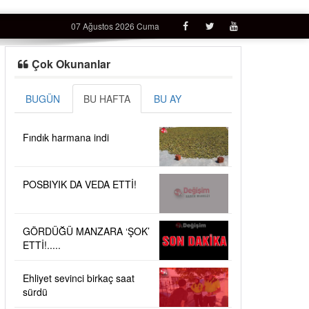
07 Ağustos 2026 Cuma
Çok Okunanlar
BUGÜN
BU HAFTA
BU AY
Fındık harmana indi
POSBIYIK DA VEDA ETTİ!
GÖRDÜĞÜ MANZARA ‘ŞOK’
ETTİ!.....
Ehliyet sevinci birkaç saat
sürdü