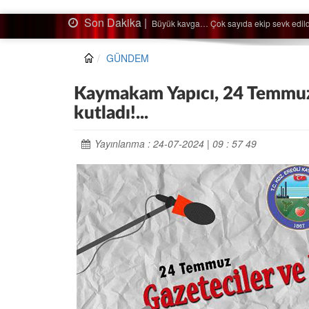
Son Dakika |
Ağaçtan düştü…
GÜNDEM
Kaymakam Yapıcı, 24 Temmuz 
kutladı!...
Yayınlanma : 24-07-2024 | 09 : 57 49