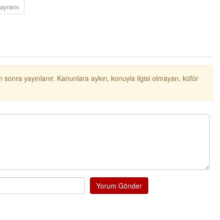
bayramı
NOKTA: ARA ÖĞÜNLER
Konuk Yazar
Temiz enerji ve gelecek
mücadelesi
Uğuralp CİVELEK
“Bu bir suç duyurusudur”
 sonra yayınlanır. Kanunlara aykırı, konuyla ilgisi olmayan, küfür
Özkan Doğan
YEREL RADYO VE REKLAM
Yorum Gönder
Mustafa Ozturk
İç fındığın fiyatı bu gün 1600 TL Kabuklu fınd
bu fiyatın dörtte biri yani 400 TL olmalı. iç fın
dört katına satılıyor. iç f
... DEVAMI