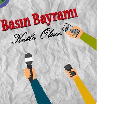
Semih ÇOLAK
SEÇMEN NE DEDİ?
Op. Dr. Erol GÜNEN
Kemiklerinizi Sessizce Çürüten 6
Alışkanlık
Şenol AZMAN
“Aman doktor, yaman doktor.
Derdime bir çare!” – 2-
Merve KIRAN
KİLO KONTROLÜNDE KİLİT