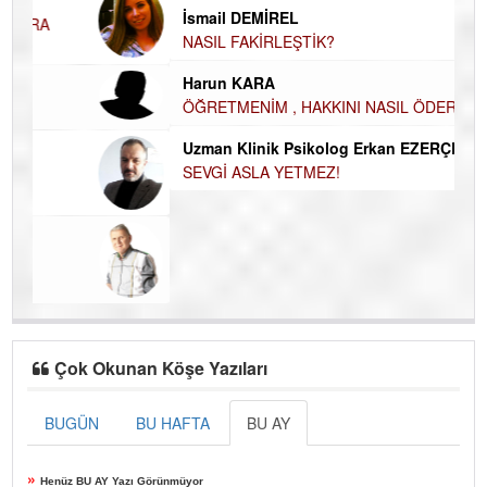
İsmail DEMİREL
Du
NASIL FAKİRLEŞTİK?
İN
Harun KARA
NA
ÖĞRETMENİM , HAKKINI NASIL ÖDERİM !
Ku
Uzman Klinik Psikolog Erkan EZERÇE
Ço
SEVGİ ASLA YETMEZ!
Çok Okunan Köşe Yazıları
BUGÜN
BU HAFTA
BU AY
»
Henüz BU AY Yazı Görünmüyor