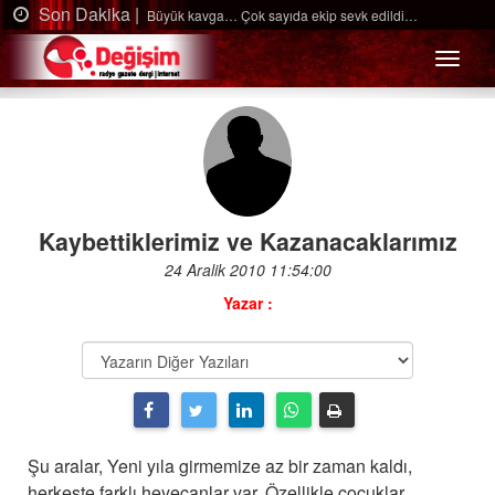
Son Dakika |
…
Ağaçtan düştü…
Menü
Kaybettiklerimiz ve Kazanacaklarımız
24 Aralik 2010 11:54:00
Yazar :
Şu aralar, Yeni yıla girmemize az bir zaman kaldı,
herkeste farklı heyecanlar var. Özellikle çocuklar…