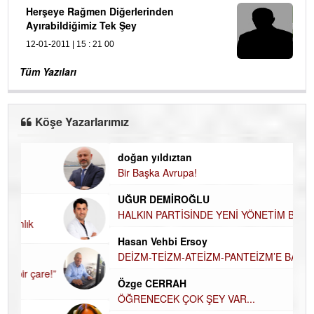
Herşeye Rağmen Diğerlerinden
Ayırabildiğimiz Tek Şey
12-01-2011 | 15 : 21 00
Tüm Yazıları
Köşe Yazarlarımız
doğan yıldıztan
Di
Bir Başka Avrupa!
KA
UĞUR DEMİROĞLU
Ha
HALKIN PARTİSİNDE YENİ YÖNETİM BELİRLENDİ…
DÜ
AH
Hasan Vehbi Ersoy
Hü
DEİZM-TEİZM-ATEİZM-PANTEİZM’E BAKIŞ
H
Özge CERRAH
El
ÖĞRENECEK ÇOK ŞEY VAR...
EC