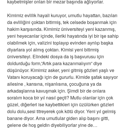
kaybetmişler onları bir mezar başında ağlıyorlar.
Kimimiz evlilik hayali kuruyor, umutlu hayattan, bazıları
da evliliğini çoktan bitirmiş, tek celsede boşanmak için
hakim karşısında. Kimimiz üniversiteyi yeni kazanmış,
yeni heyecanlar içinde, ileriki hayatında iyi bir işe sahip
olabilmek için, valizini toplayıp evinden ayrılıp başka
diyarlara yol almış çoktan. Kimisi yeni bitirmiş
üniversiteyi. Elindeki dosya da iş başvurusu için
doldurduğu form,”Artık para kazanmalıyım” diye
düşünüyor. Kimimiz asker, yeni gitmiş gözleri yaşlı ve
Vatanı koruyacağı için de gururlu. Kimide şafak sayıyor
ailesine , karısına, nişanlısına, çocuğuna ya da
arkadaşlarına kavuşmak için. Şimdi bir de onlara
soralım koca bir yıl nasıl geçti? Mutlu olanlar için çok
güzel, diğerleri ise kaybettikleri için üzülürken gözleri
dolu dolu,sesi titreyerek çok kötü diyor. Yeni yıl gelmiş
banane diyor. Ama umutlular giden alıp başını gitti,
gelene de hoş geldin diyebiliyorlar yine de…