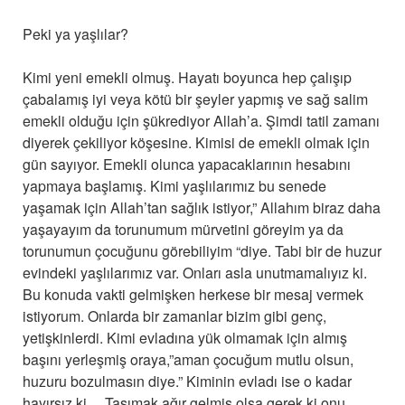
Peki ya yaşlılar?
Kimi yeni emekli olmuş. Hayatı boyunca hep çalışıp
çabalamış iyi veya kötü bir şeyler yapmış ve sağ salim
emekli olduğu için şükrediyor Allah’a. Şimdi tatil zamanı
diyerek çekiliyor köşesine. Kimisi de emekli olmak için
gün sayıyor. Emekli olunca yapacaklarının hesabını
yapmaya başlamış. Kimi yaşlılarımız bu senede
yaşamak için Allah’tan sağlık istiyor,” Allahım biraz daha
yaşayayım da torunumum mürvetini göreyim ya da
torunumun çocuğunu görebiliyim “diye. Tabi bir de huzur
evindeki yaşlılarımız var. Onları asla unutmamalıyız ki.
Bu konuda vakti gelmişken herkese bir mesaj vermek
istiyorum. Onlarda bir zamanlar bizim gibi genç,
yetişkinlerdi. Kimi evladına yük olmamak için almış
başını yerleşmiş oraya,”aman çocuğum mutlu olsun,
huzuru bozulmasın diye.” Kiminin evladı ise o kadar
hayırsız ki… Taşımak ağır gelmiş olsa gerek ki onu