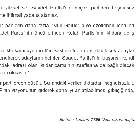
 yükselirse, Saadet Partisi'nin birçok partiden hoşnutsuz
şme ihtimali yabana atamaz.
er partiden daha fazla "Milli Görüş" diye özetlenen idealleri
det Partisi'nin öncüllerinden Refah Partisi'nin iktidara geliş
elikle kamuoyunun tüm kesimlerinden oy alabilecek adaylar
lendirerek
adaylarını belirler.
Saadet Partisi'nin başarısı, kendi
aki adresi olan iktidar partisinin zaaflarına da bağlı olacak
Neden olmasın?
 partilerden düşük. Şu andaki verileriktidardan hoşnutsuzluk,
nin vizyonunun giderek daha iyi anlatılabilmesi gibiışığında,
Bu Yazı Toplam
7756
Defa Okunmuştur