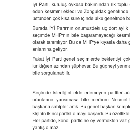
İyi Parti, kuruluş öyküsü bakımından ilk topl
eden kesimini ekledi ve Zonguldak genelinde e
üstünden çok kısa süre içinde ülke genelinde b
Burada İYİ Parti'nin önümüzdeki üç dört aylık
seçimde MHP'nin bile başaramayacağı kesimler
olarak tanımlıyor. Bu da MHP'ye kıyasla daha gen
anlamına geliyor.
Fakat İyi Parti genel seçimlerde beklentiyi ç
kırıklığıen azından şüphevar. Bu şüpheyi yenm
bile sorgulanabilir.
Seçimde istediğini elde edemeyen partiler ara
oranlarına yansımasa bile merhum Necmettin
başkana sahipler artık.
Bu genel başkan kompleks
kişinin ikinci partisi olmayı başardı.
Bu özellikl
Her partide, kendi partisine oy vermekten va
yanlış olmaz.