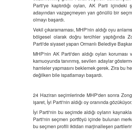
Parti'ye kaptırdığı oyları, AK Parti içinde
adayından vazgeçmeyen yarı gönüllü bir seçmen
olmayı başardı.
Vekil çıkaramaması, MHP'nin aldığı oyu anlamsı
bölgesel olarak doğru tercihler yaptığında Zo
Parti'de siyaset yapan Ormanlı Belediye Başka
MHP'nin AK Parti'den aldığı oyları koruması ve
kamuoyunda tanınmış, sevilen adaylar gösterme
hamleler yapmasını beklemek gerek. Zira bu hed
değilken bile ispatlamayı başardı.
24 Haziran seçimlerinde MHP'den sonra Zongul
işaret, İyi Parti'nin aldığı oy oranında gözüküyor
İyi Parti'nin bu seçimde aldığı oyların kaynakl
Parti'nin seçmen portföyü içinde bulunan merk
bu seçmen profili iktidarı marjinalleşen partiler