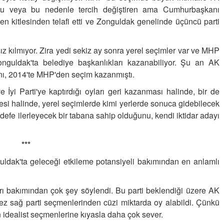
KİLO KONTROLÜNDE KİLİT
ki şu veya bu nedenle tercih değiştiren ama Cumhurbaşkanı
NOKTA: ARA ÖĞÜNLER
 kitlesinden telafi etti ve Zonguldak genelinde üçüncü parti
Konuk Yazar
Temiz enerji ve gelecek
z kılmıyor. Zira yedi sekiz ay sonra yerel seçimler var ve MHP
mücadelesi
nguldak'ta belediye başkanlıkları kazanabiliyor.
Şu an AK
nı, 2014'te MHP'den seçim kazanmıştı.
Uğuralp CİVELEK
“Bu bir suç duyurusudur”
 İyi Parti'ye kaptırdığı oyları geri kazanması halinde, bir de
si halinde, yerel seçimlerde kimi yerlerde sonuca gidebilecek
efe ilerleyecek bir tabana sahip olduğunu, kendi iktidar adayı
Özkan Doğan
YEREL RADYO VE REKLAM
***
dak'ta geleceği etkileme potansiyeli bakımından en anlamlı
.
arı bakımından çok şey söylendi.
Bu parti beklendiği üzere AK
ez sağ parti seçmenlerinden cüzi miktarda oy alabildi. Çünkü
in idealist seçmenlerine kıyasla daha çok sever.