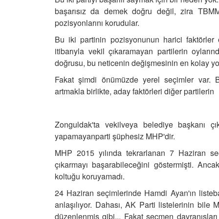
başarısız da demek doğru değil, zira TBMM
pozisyonlarını korudular.
Bu iki partinin pozisyonunun harici faktörle
itibarıyla vekil çıkaramayan partilerin oylar
doğrusu, bu neticenin değişmesinin en kolay yolu
Fakat şimdi önümüzde yerel seçimler var.
B
artmakla birlikte, aday faktörleri diğer partilerin
Zonguldak'ta vekilveya belediye başkanı 
yapamayanparti şüphesiz MHP'dir.
MHP 2015 yılında tekrarlanan 7 Haziran seç
çıkarmayı başarabileceğini göstermişti. Anca
koltuğu koruyamadı.
24 Haziran seçimlerinde Hamdi Ayan'ın listebaş
anlaşılıyor.
Dahası, AK Parti listelerinin bile
düzenlenmiş gibi... Fakat seçmen davranışları