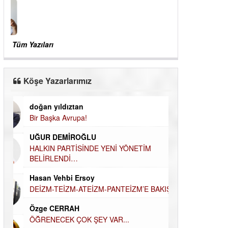
EKSİK OLMASINLAR...
08-03-2018 | 08 : 05 49
Tüm Yazıları
Köşe Yazarlarımız
doğan yıldıztan
Dilek Şen Kara
Bir Başka Avrupa!
KAYIP-YAS SÜR
Hamdi Güner
UĞUR DEMİROĞLU
DÜNYASI İÇİN
MÜSLÜMAN AHİ
HALKIN PARTİSİNDE YENİ YÖNETİM
BELİRLENDİ…
Hüseyin Aksak
Hasan Vehbi Ersoy
HAVADAN SUD
DEİZM-TEİZM-ATEİZM-PANTEİZM’E BAKIŞ
Elif Yapıcı
Özge CERRAH
ECHO İLE NARC