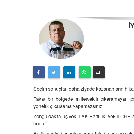
İ
Seçim sonuçları daha ziyade kazananların hikaye
Fakat bir bölgede milletvekili çıkaramayan p
yönelik çıkarsama yapamazsınız.
Zonguldak'ta üç vekili AK Parti, iki vekili CHP a
budur.
Bu iki partiyi başarılı saymak için bir neden yok