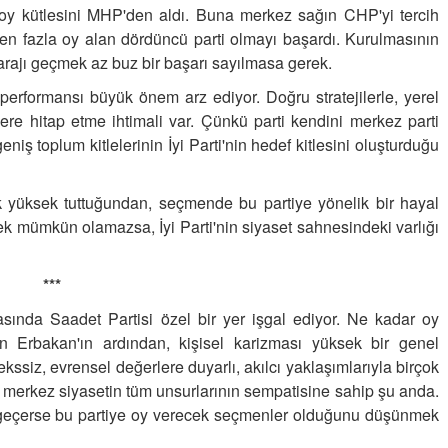
u oy kütlesini MHP'den aldı. Buna merkez sağın CHP'yi tercih
n fazla oy alan dördüncü parti olmayı başardı. Kurulmasının
arajı geçmek az buz bir başarı sayılmasa gerek.
 performansı büyük önem arz ediyor.
Doğru stratejilerle, yerel
e hitap etme ihtimali var. Çünkü parti kendini merkez parti
iş toplum kitlelerinin İyi Parti'nin hedef kitlesini oluşturduğu
ok yüksek tuttuğundan, seçmende bu partiye yönelik bir hayal
ek mümkün olamazsa, İyi Parti'nin siyaset sahnesindeki varlığı
***
sında Saadet Partisi özel bir yer işgal ediyor.
Ne kadar oy
 Erbakan'ın ardından, kişisel karizması yüksek bir genel
siz, evrensel değerlere duyarlı, akılcı yaklaşımlarıyla birçok
e merkez siyasetin tüm unsurlarının sempatisine sahip şu anda.
z geçerse bu partiye oy verecek seçmenler olduğunu düşünmek