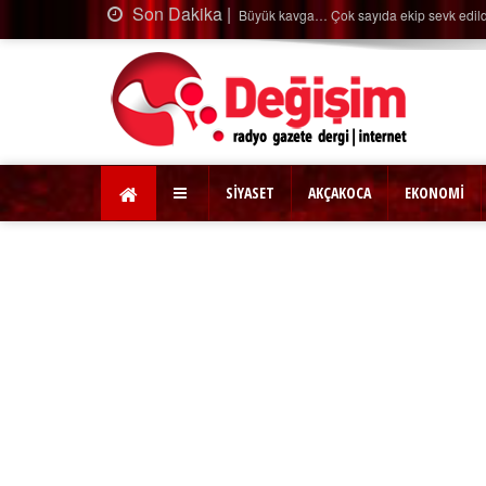
Son Daki
 sayıda ekip sevk edildi…
SİYASET
AKÇAKOCA
EKONOMİ