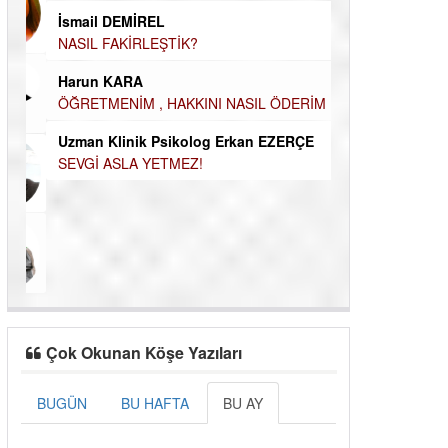
HİKÂYESİ
ÖĞRENECEK ÇOK ŞEY VAR...
Durul Mert M.A
İsmail DEMİREL
İNSANLARIN E
NASIL FAKİRLEŞTİK?
MUTLULUK AMA
Harun KARA
OLABİLİRİZ?
ÖĞRETMENİM , HAKKINI NASIL
Kudret Yavuz E
ÖDERİM !
Çocuğunuz her 
Uzman Klinik Psikolog Erkan EZERÇE
SEVGİ ASLA YETMEZ!
Çok Okunan Köşe Yazıları
BUGÜN
BU HAFTA
BU AY