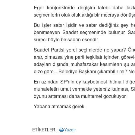
Eğer konjonktürde değişim talebi daha fazla
seçmenlerin oluk oluk aktığı bir mecraya dönü
Bu işler sabır işidir ve sabır dediğiniz şey h
benimseyen Saadet seçmeninde bulunur.
Saa
süreci böyle bir sabrın eseridir.
Saadet Partisi yerel seçimlerde ne yapar?
Önc
arar, olmazsa yine parti teşkilatı içinden görev
adayları dışında muhafazakar kesimlerin şu and
bize göre... Belediye Başkanı çıkarabilir mi? 
En azından SP'nin oy kaybetmesi ihtimali diğer
muhalefetin umut vermekte yetersiz kalması, SP'
oyunu arttırması daha muhtemel gözüküyor.
Yabana atmamak gerek.
ETİKETLER :
Yazdır