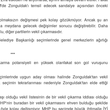
UNUTMADIK DİYORUZ AMA…
'de Zonguldak'ı temsil edecek sandalye açısından önceki
17-08-2019 | 08 : 32 06
r olmaksızın değişmesi pek kolay gözükmüyor.
Ancak şu an
ında meydana gelecek değişimler sonucu değiştirebilir. Daha
, diğer partilerin vekil çıkarmasıdır.
elediye Başkanlığı seçimlerinde genel merkezlerin ağırlığı
Semih ÇOLAK
***
SEÇMEN NE DEDİ?
çıkarma potansiyeli en yüksek olanfakat son gol vuruşunu
Op. Dr. Erol GÜNEN
Kemiklerinizi Sessizce Çürüten 6
imlerinde uygun aday olması halinde Zonguldak'tan vekil
Alışkanlık
k seçimin tekrarlanması nedeniyle Zonguldak'tan elde ettiği
Şenol AZMAN
“Aman doktor, yaman doktor.
ı olduğu vekil listesinin de bir vekil çıkarma iddiası olduğu
Derdime bir çare!” – 2-
 MHP'nin buradan bir vekil çıkarmasını ehven bulduğu şekilde
 öyle kolay değişmiyor.
MHP bu seçimde büyük ihtimalle İYİ
Merve KIRAN