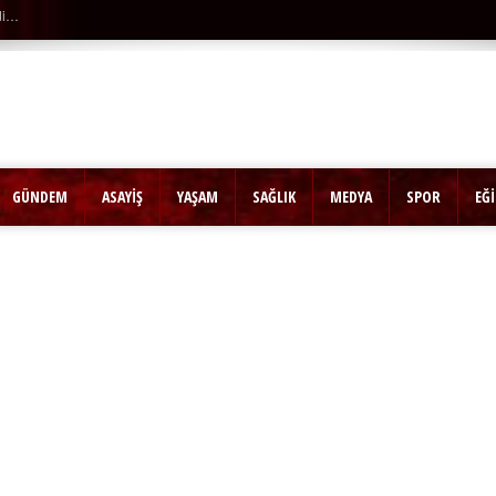
ka |
Ağaçtan düştü…
GÜNDEM
ASAYİŞ
YAŞAM
SAĞLIK
MEDYA
SPOR
EĞ