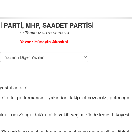
Yİ PARTİ, MHP, SAADET PARTİSİ
19 Temmuz 2018 08:03:14
HAVADAN SUDAN…
Yazar : Hüseyin Aksakal
30-09-2019 | 07 : 59 53
KAMPÜS SORULARI
30-03-2018 | 08 : 44 13
DÖNER ÜSTÜ HABER...
sini anlatır...
19-07-2017 | 09 : 50 49
artilerin performansını yakından takip etmezseniz, geleceğe
ZAM DİYE BİR ŞEY …
ldı.
Tüm Zonguldak'ın milletvekili seçimlerinde temel hikayesi
07-09-2019 | 08 : 17 26
. Zira eskiden ne alıyorlarsa, aynını almaya devam ettiler. Fakat