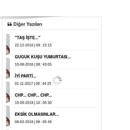
Diğer Yazıları
"TAŞ İŞTE..."
ALAPLI’DA A
22-12-2016 | 09 : 23 15
04-09-2019 | 10 : 
YİNE CHP...
GUGUK KUŞU YUMURTASI...
16-11-2018 | 10 : 
10-08-2016 | 08 : 43 05
İYİ PARTİ...
01-11-2017 | 08 : 44 25
CHP... CHP... CHP...
10-09-2018 | 10 : 05 30