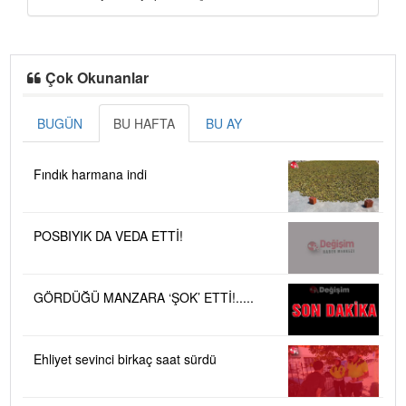
Çok Okunanlar
BUGÜN
BU HAFTA
BU AY
Fındık harmana indi
POSBIYIK DA VEDA ETTİ!
GÖRDÜĞÜ MANZARA ‘ŞOK’ ETTİ!.....
Ehliyet sevinci birkaç saat sürdü