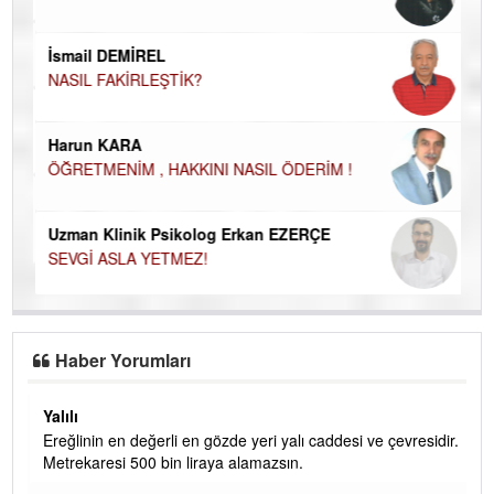
İN
NA
İsmail DEMİREL
NASIL FAKİRLEŞTİK?
Ku
Ço
Harun KARA
ÖĞRETMENİM , HAKKINI NASIL ÖDERİM !
Uzman Klinik Psikolog Erkan EZERÇE
SEVGİ ASLA YETMEZ!
Haber Yorumları
Yalılı
Ereğlinin en değerli en gözde yeri yalı caddesi ve çevresidir.
 iç
Metrekaresi 500 bin liraya alamazsın.