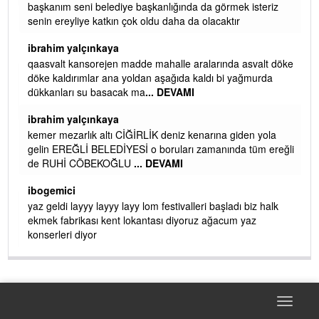
başkanım seni belediye başkanlığında da görmek isteriz
senin ereyliye katkın çok oldu daha da olacaktır
ibrahim yalçınkaya
qaasvalt kansorejen madde mahalle aralarında asvalt döke
döke kaldırımlar ana yoldan aşağıda kaldı bi yağmurda
dükkanları su basacak ma
... DEVAMI
ibrahim yalçınkaya
kemer mezarlık altı CİĞİRLİK deniz kenarına giden yola
gelin EREĞLİ BELEDİYESİ o boruları zamanında tüm ereğli
de RUHİ CÖBEKOĞLU
... DEVAMI
AMI
ibogemici
yaz geldi layyy layyy layy lom festivalleri başladı biz halk
ekmek fabrikası kent lokantası diyoruz ağacum yaz
konserleri diyor
Toggle
navigat