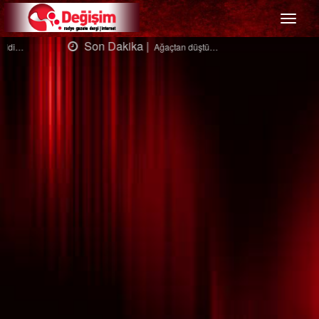
Menü
Son Dakika |
Ağaçtan düştü…