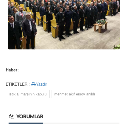
Haber
:
ETİKETLER :
Yazdır
istiklal marşının kabulü
mehmet akif ersoy anıldı
YORUMLAR