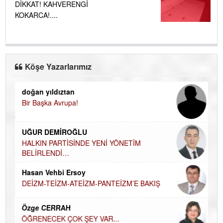
DİKKAT! KAHVERENGİ
KOKARCA!....
Köşe Yazarlarımız
doğan yıldıztan
Di
Bir Başka Avrupa!
KA
Ha
UĞUR DEMİROĞLU
DÜ
AH
HALKIN PARTİSİNDE YENİ YÖNETİM
BELİRLENDİ…
Hü
Hasan Vehbi Ersoy
H
DEİZM-TEİZM-ATEİZM-PANTEİZM’E BAKIŞ
El
EC
Özge CERRAH
ÖĞRENECEK ÇOK ŞEY VAR...
Du