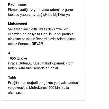
ibrahim yalçınkaya
qaasvalt kansorejen madde mahalle aralarında
asvalt döke döke kaldırımlar ana yoldan
aşağıda kaldı bi yağmurda dükkanları su
basacak ma
... DEVAMI
ibrahim yalçınkaya
kemer mezarlık altı CİĞİRLİK deniz kenarına
giden yola gelin EREĞLİ BELEDİYESİ o
boruları zamanında tüm ereğli de RUHİ
CÖBEKOĞLU
... DEVAMI
ibogemici
yaz geldi layyy layyy layy lom festivalleri
başladı biz halk ekmek fabrikası kent lokantası
diyoruz ağacum yaz konserleri diyor
si
J
İşçilerin