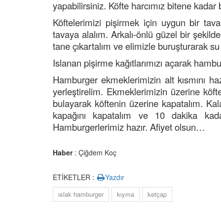
yapabilirsiniz. Köfte harcımız bitene kada
Köftelerimizi pişirmek için uygun bir tavan
tavaya alalım. Arkalı-önlü güzel bir şekild
tane çıkartalım ve elimizle buruşturarak su 
Islanan pişirme kağıtlarımızı açarak hambur
Hamburger ekmeklerimizin alt kısmını haz
yerleştirelim. Ekmeklerimizin üzerine köft
bulayarak köftenin üzerine kapatalım. Ka
kapağını kapatalım ve 10 dakika kada
Hamburgerlerimiz hazır. Afiyet olsun…
Haber
: Çiğdem Koç
ETİKETLER :
Yazdır
ıslak hamburger
kıyma
ketçap