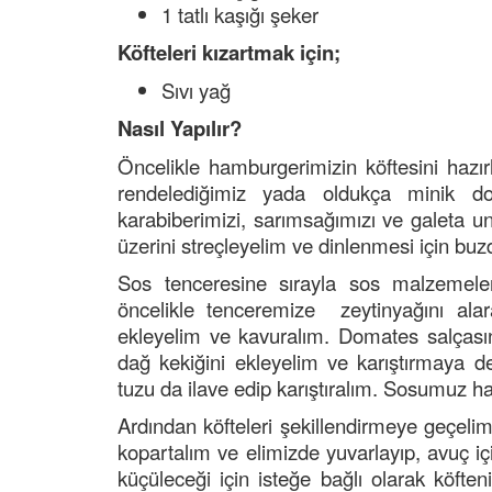
1 tatlı kaşığı şeker
Köfteleri kızartmak için;
Sıvı yağ
Nasıl Yapılır?
Öncelikle hamburgerimizin köftesini hazır
rendelediğimiz yada oldukça minik do
karabiberimizi, sarımsağımızı ve galeta 
üzerini streçleyelim ve dinlenmesi için buz
Sos tenceresine sırayla sos malzemeleri
öncelikle tenceremize zeytinyağını alar
ekleyelim ve kavuralım. Domates salçasın
dağ kekiğini ekleyelim ve karıştırmaya 
tuzu da ilave edip karıştıralım. Sosumuz ha
Ardından köfteleri şekillendirmeye geçel
kopartalım ve elimizde yuvarlayıp, avuç içi
küçüleceği için isteğe bağlı olarak köft