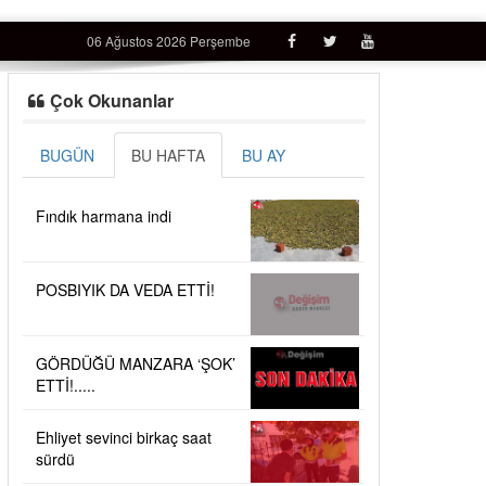
06 Ağustos 2026 Perşembe
Çok Okunanlar
BUGÜN
BU HAFTA
BU AY
Fındık harmana indi
POSBIYIK DA VEDA ETTİ!
GÖRDÜĞÜ MANZARA ‘ŞOK’
ETTİ!.....
Ehliyet sevinci birkaç saat
sürdü