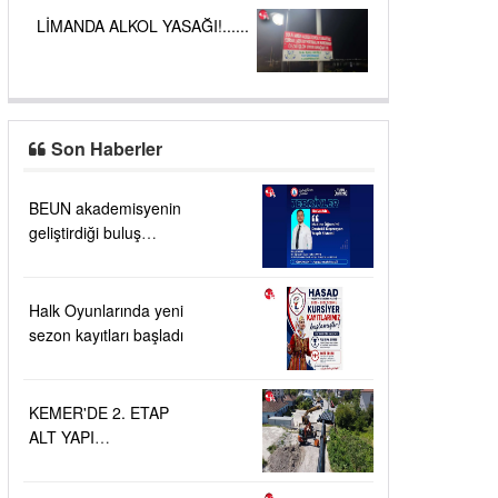
LİMANDA ALKOL YASAĞI!......
Son Haberler
BEUN akademisyenin
geliştirdiği buluş
TÜRKPATENT
tarafından tescillendi
Halk Oyunlarında yeni
sezon kayıtları başladı
KEMER'DE 2. ETAP
ALT YAPI
ÇALIŞMALARI....