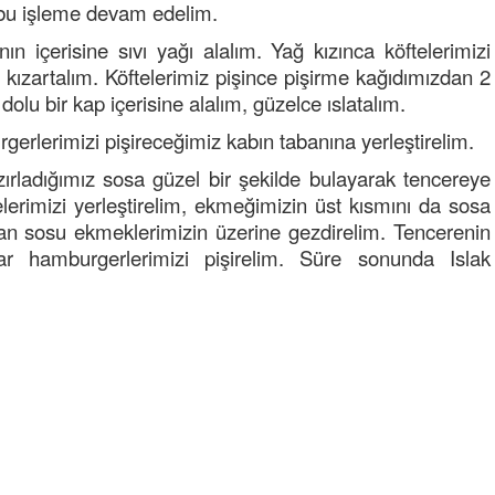
r bu işleme devam edelim.
Kadir inanc
Ekmek yediğiniz yere veda edersiniz gurur
ın içerisine sıvı yağı alalım. Yağ kızınca köftelerimizi
tablosu yaparsınız değişik bu kişilikler ya
e kızartalım. Köftelerimiz pişince pişirme kağıdımızdan 2
dolu bir kap içerisine alalım, güzelce ıslatalım.
Muhammed
Valla tren kactj gitti.Uysali devirmwk icin
gerlerimizi pişireceğimiz kabın tabanına yerleştirelim.
elinizden ne geliyosa Chp ile kendi partiniz
ırladığımız sosa güzel bir şekilde bulayarak tencereye
aleyhine calistiniz.Becerdinizde Adami alasa
ettiniz.Sonuc
... DEVAMI
elerimizi yerleştirelim, ekmeğimizin üst kısmını da sosa
lan sosu ekmeklerimizin üzerine gezdirelim. Tencerenin
Ali
r hamburgerlerimizi pişirelim. Süre sonunda Islak
1950 türkiye
ihracati,tütün,kuruüzüm,findik,pamuk krom
mdeni,kafa basi senede 14 dolar
Yalılı
Ereğlinin en değerli en gözde yeri yalı cadde
ve çevresidir. Metrekaresi 500 bin liraya
alamazsın.