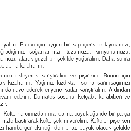
NOKTA: ARA ÖĞÜNLER
Konuk Yazar
Temiz enerji ve gelecek
mücadelesi
Uğuralp CİVELEK
layalım. Bunun için uygun bir kap içerisine kıymamızı,
“Bu bir suç duyurusudur”
ğradığımız soğanlarımızı, tuzumuzu, kimyonumuzu,
unumuzu alarak güzel bir şekilde yoğuralım. Daha sonra
Özkan Doğan
dolabına kaldıralım.
YEREL RADYO VE REKLAM
mizi ekleyerek karıştıralım ve pişirelim. Bunun için
ak kızdıralım. Yağımız kızdıktan sonra sarımsağımızı
ı da ilave ederek eriyene kadar karıştıralım. Ardından
devam edelim. Domates sosunu, ketçabı, karabiberi ve
zır.
im. Köfte harcımızdan mandalina büyüklüğünde bir parça
ibrahim yalçınkaya
POSBIYIK nerelerde ya kaç aydır vekaletle
mizle bastırarak köfte şeklini verelim. Köfteler pişerken
belediye yönetilirmi hayretdebişey
enizi hamburger ekmeğinden biraz büyük olacak şekilde