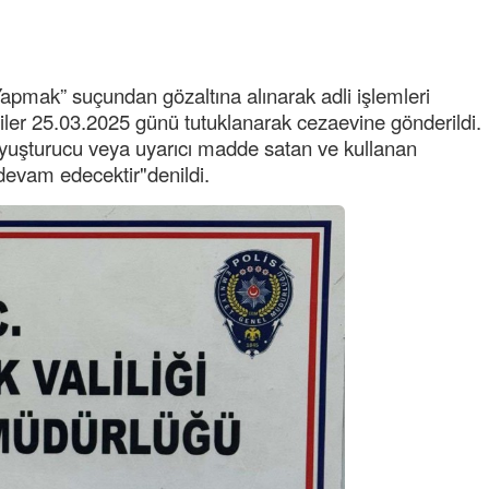
apmak” suçundan gözaltına alınarak adli işlemleri
liler 25.03.2025 günü tutuklanarak cezaevine gönderildi.
 uyuşturucu veya uyarıcı madde satan ve kullanan
 devam edecektir"denildi.
Semih ÇOLAK
SEÇMEN NE DEDİ?
Op. Dr. Erol GÜNEN
Kemiklerinizi Sessizce Çürüten 6
Alışkanlık
Şenol AZMAN
“Aman doktor, yaman doktor.
Derdime bir çare!” – 2-
Merve KIRAN
KİLO KONTROLÜNDE KİLİT