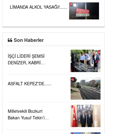
LİMANDA ALKOL YASAĞI!......
Son Haberler
İŞÇİ LİDERİ ŞEMSİ
DENİZER, KABRİ
BAŞINDA ANILDI.....
ASFALT KEPEZ'DE......
Milletvekili Bozkurt
Bakan Yusuf Tekin’i
ziyaret etti