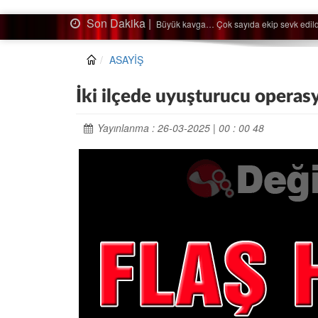
Son Dakika |
Ağaçtan düştü…
ASAYİŞ
İki ilçede uyuşturucu operasy
Yayınlanma : 26-03-2025 | 00 : 00 48