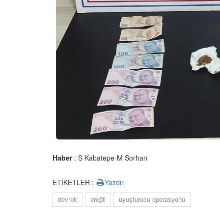
Haber
: S Kabatepe-M Sorhan
ETİKETLER :
Yazdır
devrek
ereğli
uyuşturucu operasyonu