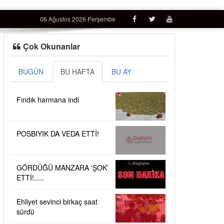
06 Ağustos 2026 Perşembe
Çok Okunanlar
BUGÜN
BU HAFTA
BU AY
Fındık harmana indi
POSBIYIK DA VEDA ETTİ!
GÖRDÜĞÜ MANZARA ‘ŞOK’
ETTİ!.....
Ehliyet sevinci birkaç saat
sürdü