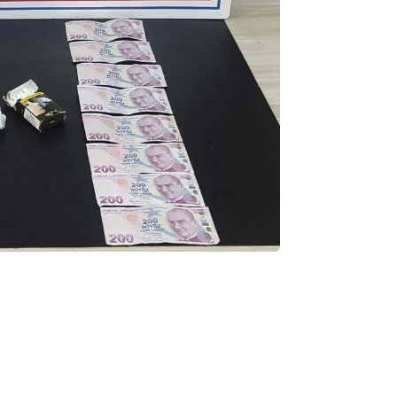
ibrahim yalçınkaya
POSBIYIK nerelerde ya kaç aydır vekaletle
belediye yönetilirmi hayretdebişey
Kadir inanc
Ekmek yediğiniz yere veda edersiniz gurur
tablosu yaparsınız değişik bu kişilikler ya
Muhammed
Valla tren kactj gitti.Uysali devirmwk icin
elinizden ne geliyosa Chp ile kendi partiniz
aleyhine calistiniz.Becerdinizde Adami alasa
ettiniz.Sonuc
... DEVAMI
Ali
1950 türkiye
ihracati,tütün,kuruüzüm,findik,pamuk krom
mdeni,kafa basi senede 14 dolar