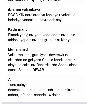
başkanım seni belediye başkanlığında da
görmek isteriz senin ereyliye katkın çok oldu
daha da olacaktır
ibrahim yalçınkaya
qaasvalt kansorejen madde mahalle aralarında
asvalt döke döke kaldırımlar ana yoldan
aşağıda kaldı bi yağmurda dükkanları su
basacak ma
... DEVAMI
ibrahim yalçınkaya
kemer mezarlık altı CİĞİRLİK deniz kenarına
giden yola gelin EREĞLİ BELEDİYESİ o
boruları zamanında tüm ereğli de RUHİ
CÖBEKOĞLU
... DEVAMI
ibogemici
yaz geldi layyy layyy layy lom festivalleri
başladı biz halk ekmek fabrikası kent lokantası
diyoruz ağacum yaz konserleri diyor