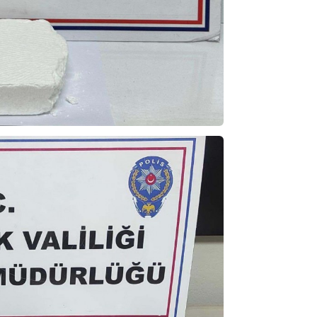
NOKTA: ARA ÖĞÜNLER
Konuk Yazar
Temiz enerji ve gelecek
mücadelesi
Uğuralp CİVELEK
“Bu bir suç duyurusudur”
Özkan Doğan
YEREL RADYO VE REKLAM
Mustafa Ozturk
İç fındığın fiyatı bu gün 1600 TL Kabuklu fınd
bu fiyatın dörtte biri yani 400 TL olmalı. iç fın
dört katına satılıyor. iç f
... DEVAMI