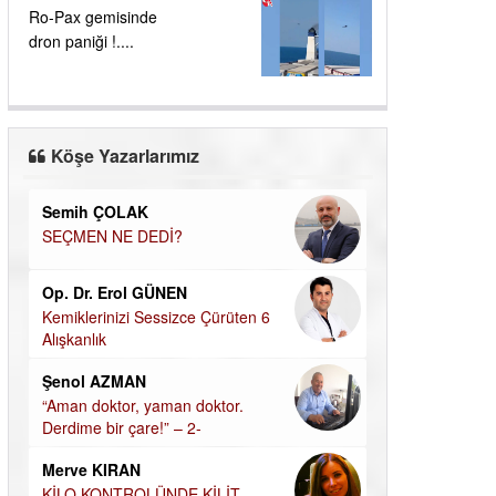
Ro-Pax gemisinde
dron paniği !....
Köşe Yazarlarımız
doğan yıldıztan
Dilek Şen Kara
Bir Başka Avrupa!
KAYIP-YAS SÜR
UĞUR DEMİROĞLU
Hamdi Güner
HALKIN PARTİSİNDE YENİ YÖNETİM
DÜNYASI İÇİN
BELİRLENDİ…
MÜSLÜMAN AHİ
Hasan Vehbi Ersoy
Hüseyin Aksak
DEİZM-TEİZM-ATEİZM-PANTEİZM’E BAKIŞ
HAVADAN SUD
Özge CERRAH
Elif Yapıcı
ÖĞRENECEK ÇOK ŞEY VAR...
ECHO İLE NARC
HİKÂYESİ