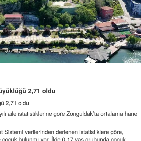
üyüklüğü 2,71 oldu
ğü 2,71 oldu
ılı aile istatistiklerine göre Zonguldak’ta ortalama hane
i.
Sistemi verilerinden derlenen istatistiklere göre,
 çocuk bulunmuyor. İlde 0-17 yaş grubunda çocuk