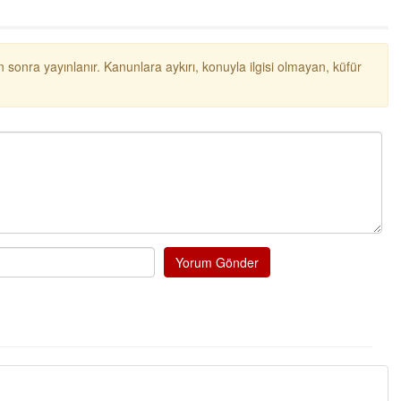
NOKTA: ARA ÖĞÜNLER
Konuk Yazar
 sonra yayınlanır. Kanunlara aykırı, konuyla ilgisi olmayan, küfür
Temiz enerji ve gelecek
mücadelesi
Uğuralp CİVELEK
“Bu bir suç duyurusudur”
Özkan Doğan
YEREL RADYO VE REKLAM
Yorum Gönder
Mustafa Ozturk
İç fındığın fiyatı bu gün 1600 TL Kabuklu fınd
bu fiyatın dörtte biri yani 400 TL olmalı. iç fın
dört katına satılıyor. iç f
... DEVAMI