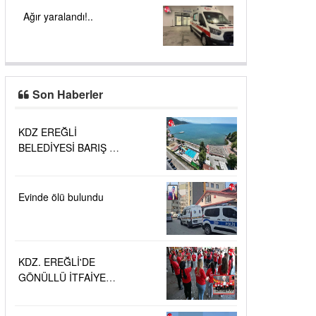
Ağır yaralandı!..
Son Haberler
KDZ EREĞLİ
BELEDİYESİ BARIŞ VE
SEVGİ PLAJLARINDA
DENİZ SUYU
KALİTESİ
Evinde ölü bulundu
"MÜKEMMEL"
KDZ. EREĞLİ'DE
GÖNÜLLÜ İTFAİYECİ
AİLESİ BÜYÜYOR...