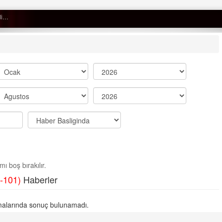
Semih ÇOLAK
SEÇMEN NE DEDİ?
Op. Dr. Erol GÜNEN
Kemiklerinizi Sessizce Çürüten 6
Alışkanlık
Şenol AZMAN
“Aman doktor, yaman doktor.
ı boş bırakılır.
Derdime bir çare!” – 2-
-101)
Haberler
Merve KIRAN
KİLO KONTROLÜNDE KİLİT
alarında sonuç bulunamadı.
NOKTA: ARA ÖĞÜNLER