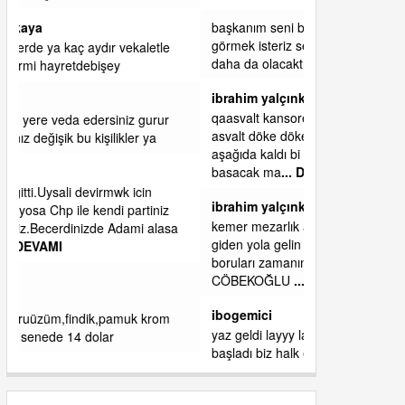
başkanım seni belediye başkanlığında da
görmek isteriz senin ereyliye katkın çok oldu
daha da olacaktır
ibrahim yalçınkaya
qaasvalt kansorejen madde mahalle aralarında
asvalt döke döke kaldırımlar ana yoldan
aşağıda kaldı bi yağmurda dükkanları su
basacak ma
... DEVAMI
ibrahim yalçınkaya
kemer mezarlık altı CİĞİRLİK deniz kenarına
giden yola gelin EREĞLİ BELEDİYESİ o
boruları zamanında tüm ereğli de RUHİ
CÖBEKOĞLU
... DEVAMI
ibogemici
yaz geldi layyy layyy layy lom festivalleri
başladı biz halk ekmek fabrikası kent lokantası
diyoruz ağacum yaz konserleri diyor