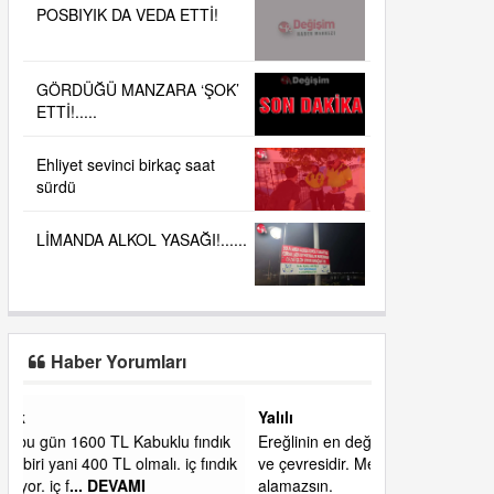
POSBIYIK DA VEDA ETTİ!
GÖRDÜĞÜ MANZARA ‘ŞOK’
ETTİ!.....
Ehliyet sevinci birkaç saat
sürdü
LİMANDA ALKOL YASAĞI!......
Haber Yorumları
Yalılı
ık
Ereğlinin en değerli en gözde yeri yalı caddesi
dık
ve çevresidir. Metrekaresi 500 bin liraya
alamazsın.