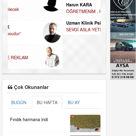
Harun KARA
MUTLULUK AMA
ÖĞRETMENİM , HAKKINI NASIL ÖDERİM !
OLABİLİRİZ?
Uzman Klinik Psikolog Erkan EZERÇE
Kudret Yavuz E
SEVGİ ASLA YETMEZ!
Çocuğunuz her 
Çok Okunanlar
BUGÜN
BU HAFTA
BU AY
Fındık harmana indi