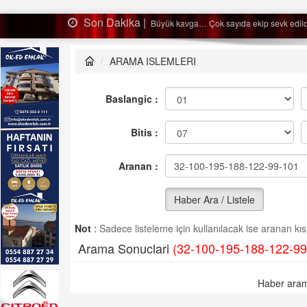
Son Dakika |
Ağaçtan düştü…
ARAMA ISLEMLERI
Baslangic :
Bitis :
Aranan :
Haber Ara / Listele
Not
:
Sadece listeleme için kullanılacak ise aranan kısm
Arama Sonuclari
(32-100-195-188-122-99
Haber aram