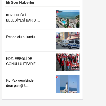
Son Haberler
KDZ EREĞLİ
BELEDİYESİ BARIŞ VE
SEVGİ PLAJLARINDA
DENİZ SUYU
KALİTESİ
Evinde ölü bulundu
"MÜKEMMEL"
KDZ. EREĞLİ'DE
GÖNÜLLÜ İTFAİYECİ
AİLESİ BÜYÜYOR...
Ro-Pax gemisinde
dron paniği !....