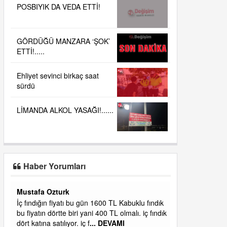
POSBIYIK DA VEDA ETTİ!
GÖRDÜĞÜ MANZARA ‘ŞOK’
ETTİ!.....
Ehliyet sevinci birkaç saat
sürdü
LİMANDA ALKOL YASAĞI!......
Haber Yorumları
Yalılı
ık
Ereğlinin en değerli en gözde yeri yalı caddesi
dık
ve çevresidir. Metrekaresi 500 bin liraya
alamazsın.