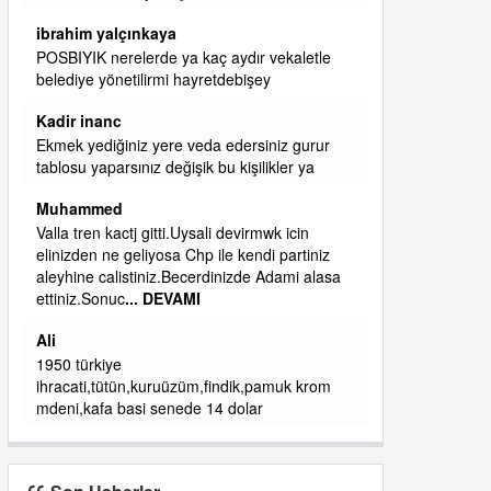
başkanım seni belediye başkanlığında da
görmek isteriz senin ereyliye katkın çok oldu
daha da olacaktır
ibrahim yalçınkaya
qaasvalt kansorejen madde mahalle aralarında
asvalt döke döke kaldırımlar ana yoldan
aşağıda kaldı bi yağmurda dükkanları su
basacak ma
... DEVAMI
ibrahim yalçınkaya
kemer mezarlık altı CİĞİRLİK deniz kenarına
giden yola gelin EREĞLİ BELEDİYESİ o
boruları zamanında tüm ereğli de RUHİ
CÖBEKOĞLU
... DEVAMI
ibogemici
yaz geldi layyy layyy layy lom festivalleri
başladı biz halk ekmek fabrikası kent lokantası
diyoruz ağacum yaz konserleri diyor