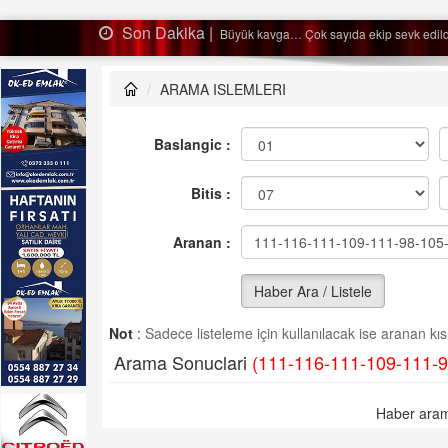
Son Dakika |
Ağaçtan düştü…
ARAMA ISLEMLERI
Baslangic :
Bitis :
Aranan :
Haber Ara / Listele
Not
:
Sadece listeleme için kullanılacak ise aranan kısm
Arama Sonuclari
(111-116-111-109-111-9
Haber aram