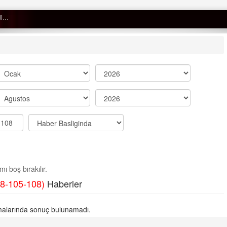
Semih ÇOLAK
SEÇMEN NE DEDİ?
Op. Dr. Erol GÜNEN
Kemiklerinizi Sessizce Çürüten 6
Alışkanlık
Şenol AZMAN
“Aman doktor, yaman doktor.
ı boş bırakılır.
Derdime bir çare!” – 2-
8-105-108)
Haberler
Merve KIRAN
KİLO KONTROLÜNDE KİLİT
alarında sonuç bulunamadı.
NOKTA: ARA ÖĞÜNLER