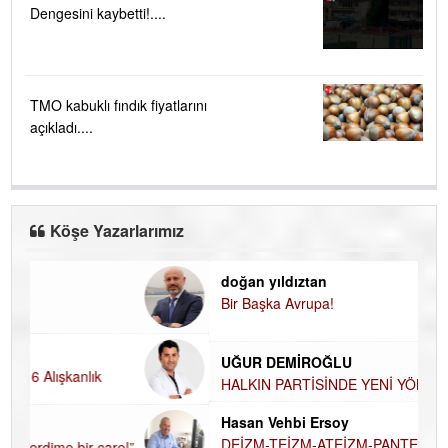
Dengesini kaybetti!....
TMO kabuklı fındık fiyatlarını
açıkladı....
Köşe Yazarlarımız
doğan yıldıztan
Di
Bir Başka Avrupa!
KA
Ha
UĞUR DEMİROĞLU
DÜ
AH
HALKIN PARTİSİNDE YENİ YÖNETİM BELİRLENDİ…
Hü
Hasan Vehbi Ersoy
H
DEİZM-TEİZM-ATEİZM-PANTEİZM’E BAKIŞ