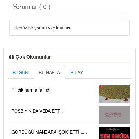
Yorumlar ( 0 )
Henüz bir yorum yapılmamış
Çok Okunanlar
BUGÜN
BU HAFTA
BU AY
Fındık harmana indi
POSBIYIK DA VEDA ETTİ!
GÖRDÜĞÜ MANZARA ‘ŞOK’ ETTİ!.....