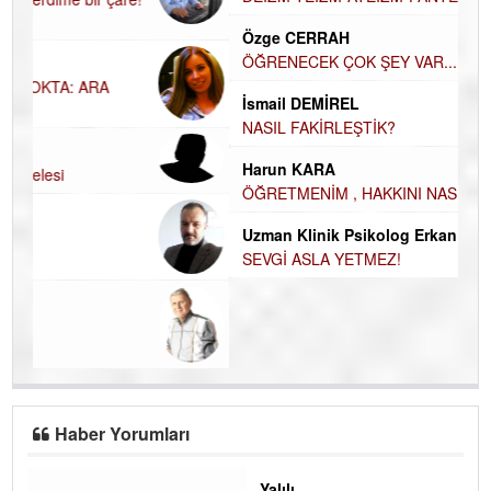
El
Özge CERRAH
EC
ÖĞRENECEK ÇOK ŞEY VAR...
Du
İsmail DEMİREL
İN
NASIL FAKİRLEŞTİK?
NA
Harun KARA
Ku
ÖĞRETMENİM , HAKKINI NASIL ÖDERİM !
Ço
Uzman Klinik Psikolog Erkan EZERÇE
SEVGİ ASLA YETMEZ!
Haber Yorumları
Yalılı