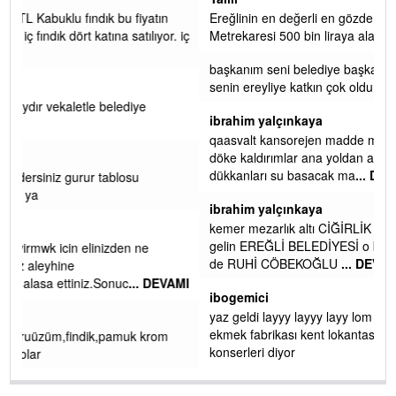
Ereğlinin en değerli en gözde yeri yalı caddesi ve çevresidir.
 iç
Metrekaresi 500 bin liraya alamazsın.
başkanım seni belediye başkanlığında da görmek isteriz
senin ereyliye katkın çok oldu daha da olacaktır
ibrahim yalçınkaya
qaasvalt kansorejen madde mahalle aralarında asvalt döke
döke kaldırımlar ana yoldan aşağıda kaldı bi yağmurda
dükkanları su basacak ma
... DEVAMI
ibrahim yalçınkaya
kemer mezarlık altı CİĞİRLİK deniz kenarına giden yola
gelin EREĞLİ BELEDİYESİ o boruları zamanında tüm ereğli
de RUHİ CÖBEKOĞLU
... DEVAMI
AMI
ibogemici
yaz geldi layyy layyy layy lom festivalleri başladı biz halk
ekmek fabrikası kent lokantası diyoruz ağacum yaz
konserleri diyor