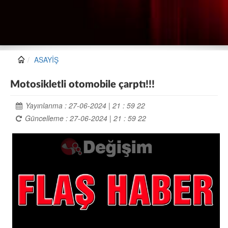
ASAYİŞ
Motosikletli otomobile çarptı!!!
Yayınlanma : 27-06-2024 | 21 : 59 22
Güncelleme : 27-06-2024 | 21 : 59 22