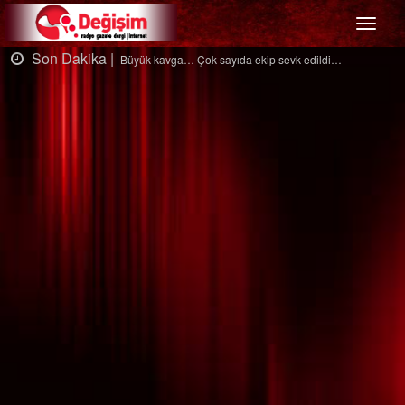
Menü
Son Dakika |
ıda ekip sevk edildi…
Ağaçtan düştü…