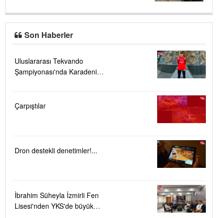
Son Haberler
Uluslararası Tekvando
Şampiyonası'nda Karadeniz
Ereğli'ye büyük gurur
Çarpıştılar
Dron destekli denetimler!...
İbrahim Süheyla İzmirli Fen
Lisesi'nden YKS'de büyük
başarı ....