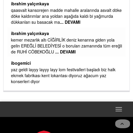
ibrahim yalçınkaya
qaasvalt kansorejen madde mahalle aralarında asvalt döke
döke kaldırımlar ana yoldan aşağıda kaldı bi yağmurda
dükkanları su basacak ma
... DEVAMI
ibrahim yalçınkaya
kemer mezarlık altı CİĞİRLİK deniz kenarına giden yola
gelin EREĞLİ BELEDİYESİ o boruları zamanında tüm ereğli
de RUHİ CÖBEKOĞLU
... DEVAMI
AMI
ibogemici
yaz geldi layyy layyy layy lom festivalleri başladı biz halk
ekmek fabrikası kent lokantası diyoruz ağacum yaz
konserleri diyor
Toggle
navigat