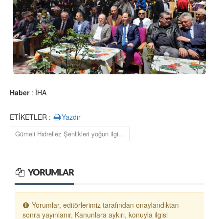
Haber
: İHA
ETİKETLER :
Yazdır
Gümeli Hıdrellez Şenlikleri yoğun ilgi...
YORUMLAR
Yorumlar, editörlerimiz tarafından onaylandıktan
sonra yayınlanır. Kanunlara aykırı, konuyla ilgisi