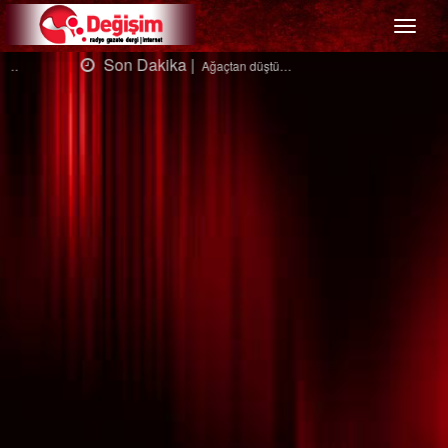
Menü
Son Dakika |
Ağaçtan düştü…