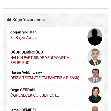
Köşe Yazarlarımız
doğan yıldıztan
Di
Bir Başka Avrupa!
KA
Ha
UĞUR DEMİROĞLU
DÜ
AH
HALKIN PARTİSİNDE YENİ YÖNETİM
BELİRLENDİ…
Hü
Hasan Vehbi Ersoy
H
DEİZM-TEİZM-ATEİZM-PANTEİZM’E BAKIŞ
El
EC
Özge CERRAH
ÖĞRENECEK ÇOK ŞEY VAR...
Du
İN
NA
İsmail DEMİREL