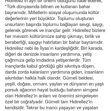
Hıdırellez'in ayrı bir önemi olduğunu ifade ederek,
"Türk dünyasında bilinen ve kutlanan bahar
bayramıdır. Milletlerin sosyal oluşumunda kültür
değerlerinin yeri büyüktür. Toplumu oluşturan
unsurların başında toplumu bağlayan sevgi, saygı,
gelenek görenek ve inançlar gelir. Hıdırellez bizlere
her mevsim kültürümüze sahip çıkmayı, birlik ve
beraberliği, saygıyı hatırlatan bir bahar bayramıdır.
Hıdırellez nebi ile İlyas’ın kardeşliğidir. Biri karada,
diğeri de denizde insanların yardımına, yetiş
çağrımıza gelip imdadına yetişenlerdir. Tüm
inançlarda kabul gördüğü gibi sıkıntıya düşen,
darda zorda kalanların yardımına giden, insanların
sıkıntıdan halkla halk olandır. Gümeli beldesi,
yeşili, doğası, ormanı, yayları ve dünyanın en yaşlı
porsuk ağacının hayat bulduğu baharın simgesi
olan Hıdırellez'in anlam ve önemini simgeleyen
özel bir coğrafyadır. Gümeli tam Hıdırellez'in
kendisidir. Tekrar bu inancı yaşayan ve yaşatan