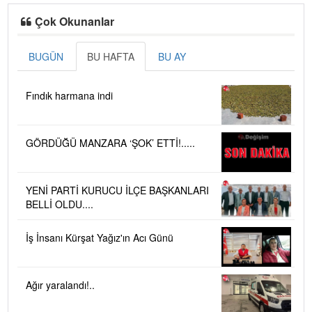
Çok Okunanlar
BUGÜN
BU HAFTA
BU AY
Fındık harmana indi
GÖRDÜĞÜ MANZARA ‘ŞOK’ ETTİ!.....
YENİ PARTİ KURUCU İLÇE BAŞKANLARI
BELLİ OLDU....
İş İnsanı Kürşat Yağız'ın Acı Günü
Ağır yaralandı!..