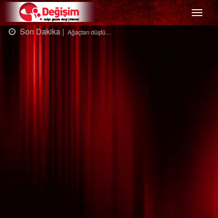
Menü
Son Dakika |
Ağaçtan düştü…