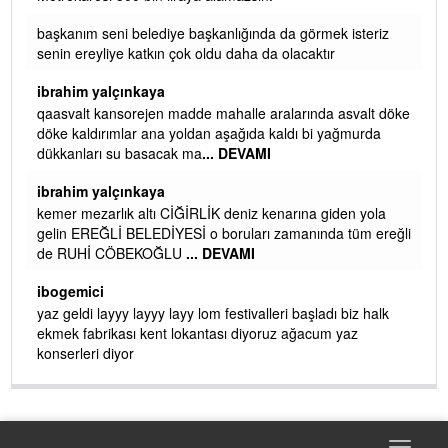
başkanım seni belediye başkanlığında da görmek isteriz
senin ereyliye katkın çok oldu daha da olacaktır
ibrahim yalçınkaya
qaasvalt kansorejen madde mahalle aralarında asvalt döke
döke kaldırımlar ana yoldan aşağıda kaldı bi yağmurda
dükkanları su basacak ma
... DEVAMI
ibrahim yalçınkaya
kemer mezarlık altı CİĞİRLİK deniz kenarına giden yola
gelin EREĞLİ BELEDİYESİ o boruları zamanında tüm ereğli
de RUHİ CÖBEKOĞLU
... DEVAMI
AMI
ibogemici
yaz geldi layyy layyy layy lom festivalleri başladı biz halk
ekmek fabrikası kent lokantası diyoruz ağacum yaz
konserleri diyor