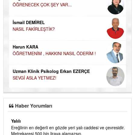
ÖĞRENECEK ÇOK ŞEY VAR...
Du
İN
NA
İsmail DEMİREL
NASIL FAKİRLEŞTİK?
Ku
Ço
Harun KARA
ÖĞRETMENİM , HAKKINI NASIL ÖDERİM !
Uzman Klinik Psikolog Erkan EZERÇE
SEVGİ ASLA YETMEZ!
Haber Yorumları
Yalılı
Ereğlinin en değerli en gözde yeri yalı caddesi ve çevresidir.
 iç
Metrekaresi 500 bin liraya alamazsın.