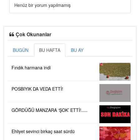
Henüz bir yorum yapılmamış
Çok Okunanlar
BUGÜN
BU HAFTA
BU AY
Fındık harmana indi
POSBIYIK DA VEDA ETTİ!
GÖRDÜĞÜ MANZARA ‘ŞOK’ ETTİ!.....
Ehliyet sevinci birkaç saat sürdü