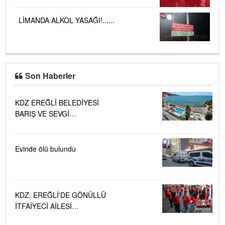
LİMANDA ALKOL YASAĞI!......
Son Haberler
KDZ EREĞLİ BELEDİYESİ
BARIŞ VE SEVGİ
PLAJLARINDA DENİZ SUYU
KALİTESİ "MÜKEMMEL"
Evinde ölü bulundu
KDZ. EREĞLİ'DE GÖNÜLLÜ
İTFAİYECİ AİLESİ
BÜYÜYOR...