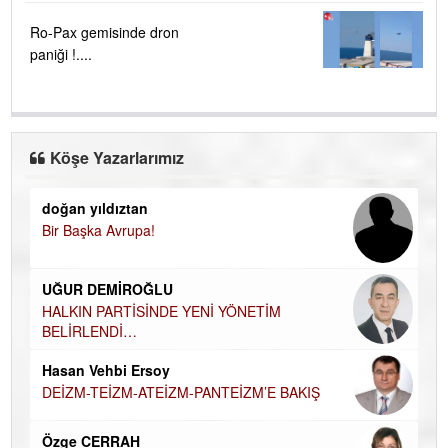
Ro-Pax gemisinde dron
paniği !....
Köşe Yazarlarımız
doğan yıldıztan
Di
Bir Başka Avrupa!
KA
Ha
UĞUR DEMİROĞLU
DÜ
AH
HALKIN PARTİSİNDE YENİ YÖNETİM
BELİRLENDİ…
Hü
Hasan Vehbi Ersoy
H
DEİZM-TEİZM-ATEİZM-PANTEİZM’E BAKIŞ
El
EC
Özge CERRAH