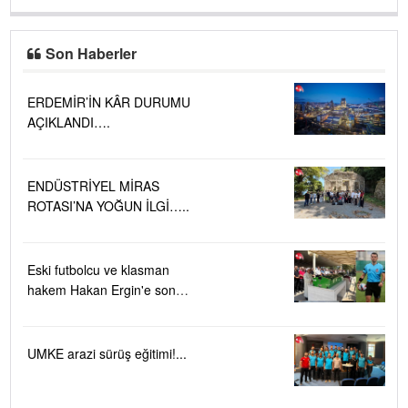
Son Haberler
ERDEMİR’İN KÂR DURUMU
AÇIKLANDI….
ENDÜSTRİYEL MİRAS
ROTASI’NA YOĞUN İLGİ…..
Eski futbolcu ve klasman
hakem Hakan Ergin'e son
görev
UMKE arazi sürüş eğitimi!...