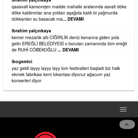
qaasvalt kansorejen madde mahalle aralarında asvalt döke
döke kaldırımlar ana yoldan aşağıda kaldı bi yağmurda
dükkanları su basacak ma
... DEVAMI
ibrahim yalçınkaya
kemer mezarlık altı CİĞİRLİK deniz kenarına giden yola
gelin EREĞLİ BELEDİYESİ o boruları zamanında tüm ereğli
de RUHİ CÖBEKOĞLU
... DEVAMI
AMI
ibogemici
yaz geldi layyy layyy layy lom festivalleri başladı biz halk
ekmek fabrikası kent lokantası diyoruz ağacum yaz
konserleri diyor
Toggle
navigat