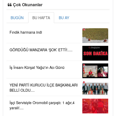
Çok Okunanlar
BUGÜN
BU HAFTA
BU AY
Fındık harmana indi
GÖRDÜĞÜ MANZARA ‘ŞOK’ ETTİ!.....
İş İnsanı Kürşat Yağız'ın Acı Günü
YENİ PARTİ KURUCU İLÇE BAŞKANLARI
BELLİ OLDU....
İşçi Servisiyle Oromobil çarpıştı: 1 ağır,4
yaralı!....