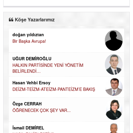
Köşe Yazarlarımız
doğan yıldıztan
Di
Bir Başka Avrupa!
KA
Ha
UĞUR DEMİROĞLU
DÜ
AH
HALKIN PARTİSİNDE YENİ YÖNETİM
BELİRLENDİ…
Hü
Hasan Vehbi Ersoy
H
DEİZM-TEİZM-ATEİZM-PANTEİZM’E BAKIŞ
El
EC
Özge CERRAH
ÖĞRENECEK ÇOK ŞEY VAR...
Du
İN
NA
İsmail DEMİREL