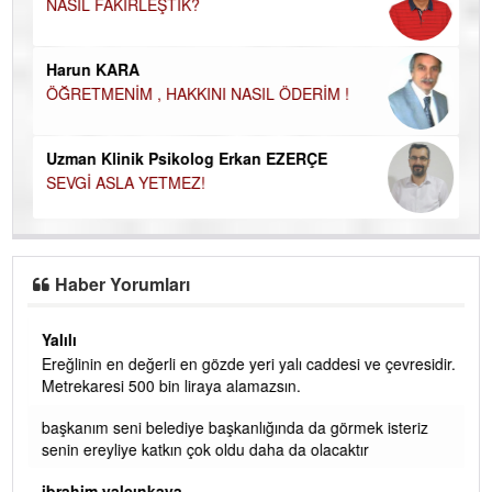
NASIL FAKİRLEŞTİK?
Ku
Ço
Harun KARA
ÖĞRETMENİM , HAKKINI NASIL ÖDERİM !
Uzman Klinik Psikolog Erkan EZERÇE
SEVGİ ASLA YETMEZ!
Haber Yorumları
Yalılı
Ereğlinin en değerli en gözde yeri yalı caddesi ve çevresidir.
 iç
Metrekaresi 500 bin liraya alamazsın.
başkanım seni belediye başkanlığında da görmek isteriz
senin ereyliye katkın çok oldu daha da olacaktır
ibrahim yalçınkaya