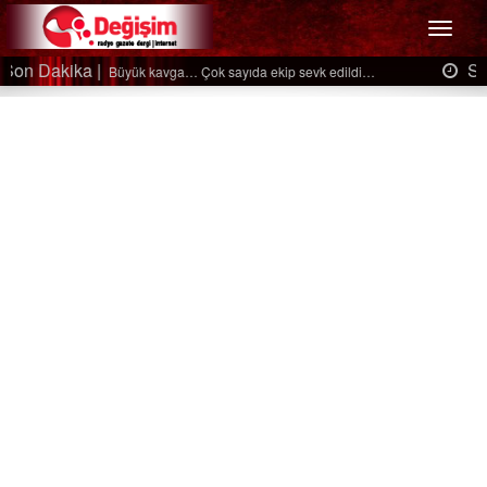
Menü
Son Dakika |
Ağaçtan düştü…