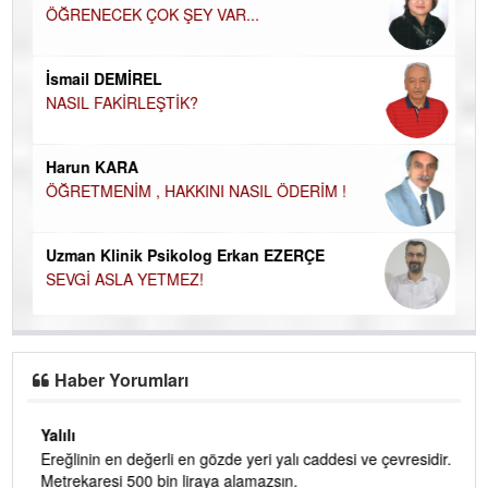
ÖĞRENECEK ÇOK ŞEY VAR...
Du
İN
NA
İsmail DEMİREL
NASIL FAKİRLEŞTİK?
Ku
Ço
Harun KARA
ÖĞRETMENİM , HAKKINI NASIL ÖDERİM !
Uzman Klinik Psikolog Erkan EZERÇE
SEVGİ ASLA YETMEZ!
Haber Yorumları
Yalılı
Ereğlinin en değerli en gözde yeri yalı caddesi ve çevresidir.
 iç
Metrekaresi 500 bin liraya alamazsın.