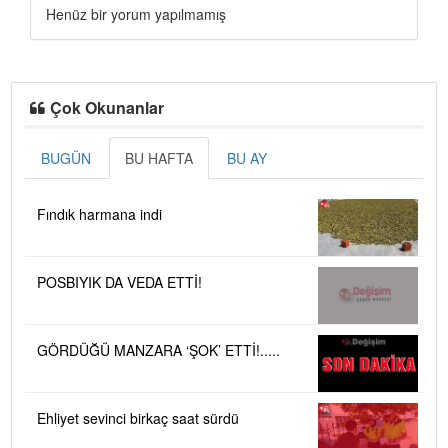
Henüz bir yorum yapılmamış
Çok Okunanlar
BUGÜN
BU HAFTA
BU AY
Fındık harmana indi
POSBIYIK DA VEDA ETTİ!
GÖRDÜĞÜ MANZARA ‘ŞOK’ ETTİ!.....
Ehliyet sevinci birkaç saat sürdü