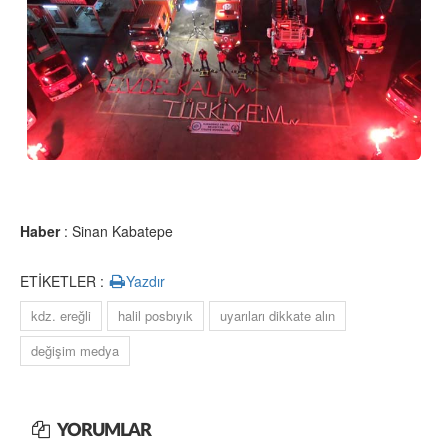
Haber
: Sinan Kabatepe
ETİKETLER :
Yazdır
kdz. ereğli
halil posbıyık
uyarıları dikkate alın
değişim medya
YORUMLAR