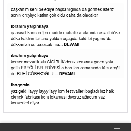
başkanım seni belediye başkanlığında da görmek isteriz
senin ereyliye katkın çok oldu daha da olacaktır
ibrahim yalçınkaya
qaasvalt kansorejen madde mahalle aralarında asvalt döke
döke kaldırımlar ana yoldan aşağıda kaldı bi yağmurda
dükkanları su basacak ma
... DEVAMI
ibrahim yalçınkaya
kemer mezarlık altı CİĞİRLİK deniz kenarına giden yola
gelin EREĞLİ BELEDİYESİ o boruları zamanında tüm ereğli
de RUHİ CÖBEKOĞLU
... DEVAMI
AMI
ibogemici
yaz geldi layyy layyy layy lom festivalleri başladı biz halk
ekmek fabrikası kent lokantası diyoruz ağacum yaz
konserleri diyor
Toggle