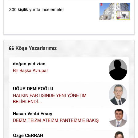
300 kişilik yurtta incelemeler
Köşe Yazarlarımız
doğan yıldıztan
Di
Bir Başka Avrupa!
KA
Ha
UĞUR DEMİROĞLU
DÜ
AH
HALKIN PARTİSİNDE YENİ YÖNETİM
BELİRLENDİ…
Hü
Hasan Vehbi Ersoy
H
DEİZM-TEİZM-ATEİZM-PANTEİZM’E BAKIŞ
El
EC
Özge CERRAH