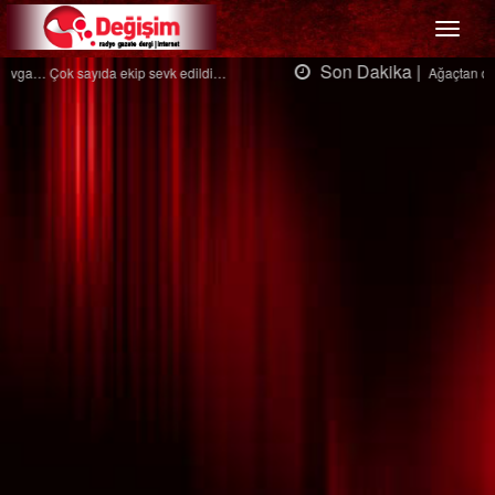
Menü
Son Dakika |
Ağaçtan düştü…