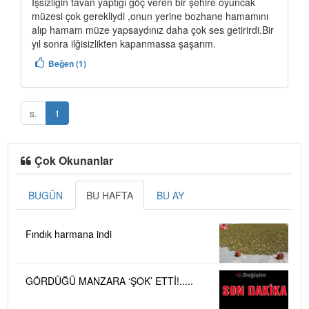
İşsizliğin tavan yaptığı göç veren bir şehire oyuncak
müzesi çok gerekliydi ,onun yerine bozhane hamamını
alıp hamam müze yapsaydınız daha çok ses getirirdi.Bir
yıl sonra ilğisizlikten kapanmassa şaşarım.
Beğen (1)
s.
1
Çok Okunanlar
BUGÜN
BU HAFTA
BU AY
Fındık harmana indi
GÖRDÜĞÜ MANZARA ‘ŞOK’ ETTİ!.....