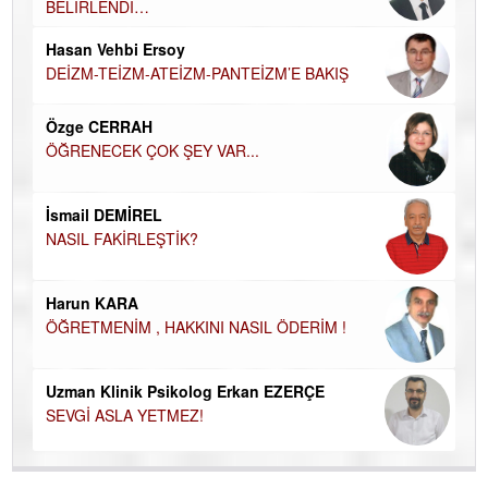
BELİRLENDİ…
Hü
Hasan Vehbi Ersoy
H
DEİZM-TEİZM-ATEİZM-PANTEİZM’E BAKIŞ
El
EC
Özge CERRAH
ÖĞRENECEK ÇOK ŞEY VAR...
Du
İN
NA
İsmail DEMİREL
NASIL FAKİRLEŞTİK?
Ku
Ço
Harun KARA
ÖĞRETMENİM , HAKKINI NASIL ÖDERİM !
Uzman Klinik Psikolog Erkan EZERÇE
SEVGİ ASLA YETMEZ!