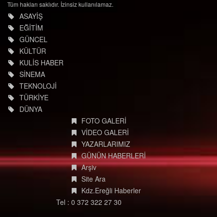
Tüm hakları saklıdır. İzinsiz kullanılamaz.
ASAYİŞ
EĞİTİM
GÜNCEL
KÜLTÜR
KULİS HABER
SİNEMA
TEKNOLOJİ
TÜRKİYE
DÜNYA
FOTO GALERİ
VİDEO GALERİ
YAZARLARIMIZ
GÜNÜN HABERLERİ
Arşiv
Site Ara
Kdz.Ereğli Haberler
Tel : 0 372 322 27 30