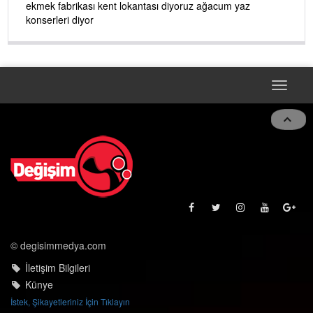
ekmek fabrikası kent lokantası diyoruz ağacum yaz
konserleri diyor
Toggle
navigat
© degisimmedya.com
İletişim Bilgileri
Künye
İstek, Şikayetleriniz İçin Tıklayın