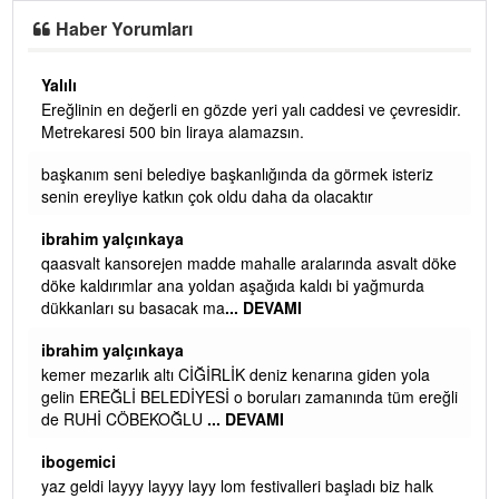
Haber Yorumları
Yalılı
Ereğlinin en değerli en gözde yeri yalı caddesi ve çevresidir.
 iç
Metrekaresi 500 bin liraya alamazsın.
başkanım seni belediye başkanlığında da görmek isteriz
senin ereyliye katkın çok oldu daha da olacaktır
ibrahim yalçınkaya
qaasvalt kansorejen madde mahalle aralarında asvalt döke
döke kaldırımlar ana yoldan aşağıda kaldı bi yağmurda
dükkanları su basacak ma
... DEVAMI
ibrahim yalçınkaya
kemer mezarlık altı CİĞİRLİK deniz kenarına giden yola
gelin EREĞLİ BELEDİYESİ o boruları zamanında tüm ereğli
de RUHİ CÖBEKOĞLU
... DEVAMI
AMI
ibogemici
yaz geldi layyy layyy layy lom festivalleri başladı biz halk