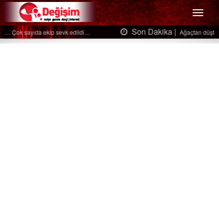
Menü
Son Dakika |
Ağaçtan düştü…