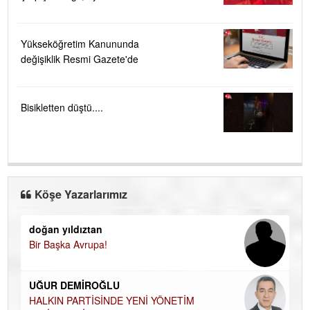
Yükseköğretim Kanununda
değişiklik Resmi Gazete'de
Bisikletten düştü....
Köşe Yazarlarımız
doğan yıldıztan
Di
Bir Başka Avrupa!
KA
Ha
UĞUR DEMİROĞLU
DÜ
AH
HALKIN PARTİSİNDE YENİ YÖNETİM