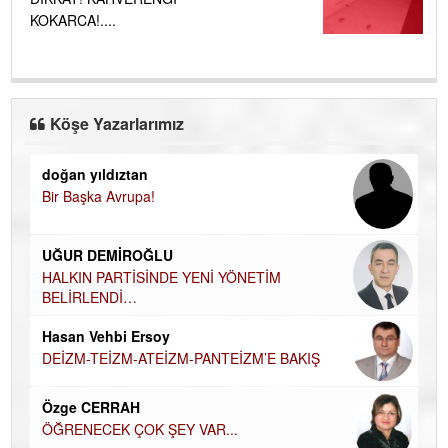
KOKARCA!....
Köşe Yazarlarımız
doğan yıldıztan
Di
Bir Başka Avrupa!
KA
Ha
UĞUR DEMİROĞLU
DÜ
AH
HALKIN PARTİSİNDE YENİ YÖNETİM
BELİRLENDİ…
Hü
Hasan Vehbi Ersoy
H
DEİZM-TEİZM-ATEİZM-PANTEİZM’E BAKIŞ
El
EC
Özge CERRAH
ÖĞRENECEK ÇOK ŞEY VAR...
Du