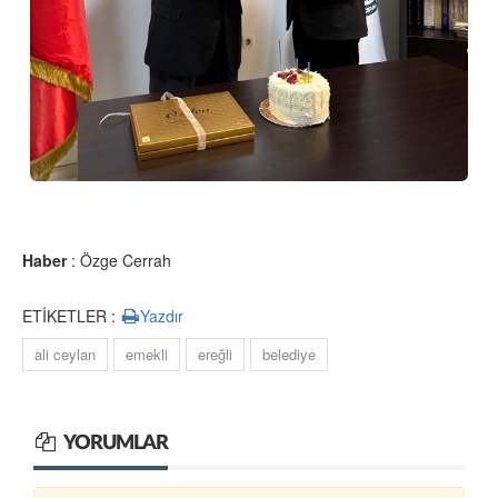
Haber
: Özge Cerrah
ETİKETLER :
Yazdır
ali ceylan
emekli
ereğli
belediye
YORUMLAR