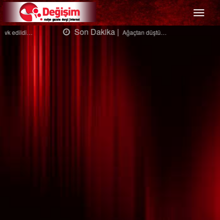
Menü
Son Dakika |
Ağaçtan düştü…