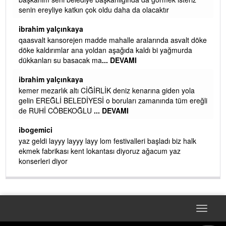
senin ereyliye katkın çok oldu daha da olacaktır
ibrahim yalçınkaya
qaasvalt kansorejen madde mahalle aralarında asvalt döke
döke kaldırımlar ana yoldan aşağıda kaldı bi yağmurda
dükkanları su basacak ma
... DEVAMI
ibrahim yalçınkaya
kemer mezarlık altı CİĞİRLİK deniz kenarına giden yola
gelin EREĞLİ BELEDİYESİ o boruları zamanında tüm ereğli
de RUHİ CÖBEKOĞLU
... DEVAMI
AMI
ibogemici
yaz geldi layyy layyy layy lom festivalleri başladı biz halk
ekmek fabrikası kent lokantası diyoruz ağacum yaz
konserleri diyor
Toggle
navigat