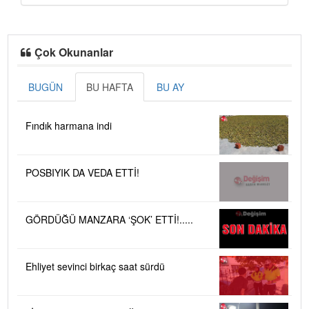
Çok Okunanlar
BUGÜN
BU HAFTA
BU AY
Fındık harmana indi
POSBIYIK DA VEDA ETTİ!
GÖRDÜĞÜ MANZARA ‘ŞOK’ ETTİ!.....
Ehliyet sevinci birkaç saat sürdü