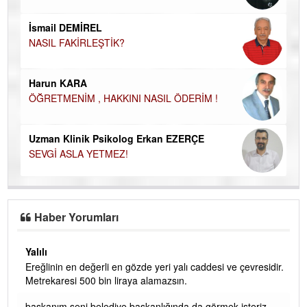
İN
NA
İsmail DEMİREL
NASIL FAKİRLEŞTİK?
Ku
Ço
Harun KARA
ÖĞRETMENİM , HAKKINI NASIL ÖDERİM !
Uzman Klinik Psikolog Erkan EZERÇE
SEVGİ ASLA YETMEZ!
Haber Yorumları
Yalılı
Ereğlinin en değerli en gözde yeri yalı caddesi ve çevresidir.
 iç
Metrekaresi 500 bin liraya alamazsın.
başkanım seni belediye başkanlığında da görmek isteriz