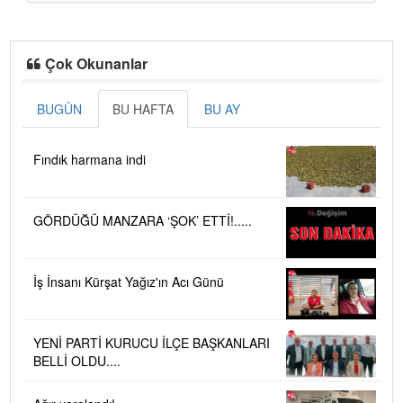
Çok Okunanlar
BUGÜN
BU HAFTA
BU AY
Fındık harmana indi
GÖRDÜĞÜ MANZARA ‘ŞOK’ ETTİ!.....
İş İnsanı Kürşat Yağız'ın Acı Günü
YENİ PARTİ KURUCU İLÇE BAŞKANLARI
BELLİ OLDU....