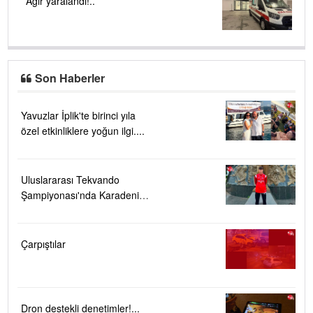
Ağır yaralandı!..
Son Haberler
Yavuzlar İplik'te birinci yıla
özel etkinliklere yoğun ilgi....
Uluslararası Tekvando
Şampiyonası'nda Karadeniz
Ereğli'ye büyük gurur
Çarpıştılar
Dron destekli denetimler!...