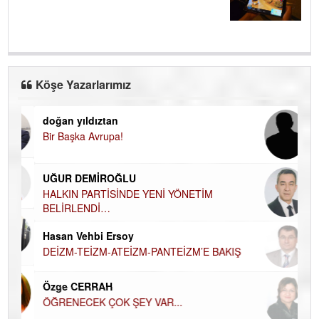
Köşe Yazarlarımız
doğan yıldıztan
Di
Bir Başka Avrupa!
KA
Ha
UĞUR DEMİROĞLU
DÜ
AH
HALKIN PARTİSİNDE YENİ YÖNETİM
BELİRLENDİ…
Hü
Hasan Vehbi Ersoy
H
DEİZM-TEİZM-ATEİZM-PANTEİZM’E BAKIŞ
El
EC
Özge CERRAH
ÖĞRENECEK ÇOK ŞEY VAR...
Du