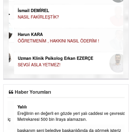
İN
NA
İsmail DEMİREL
NASIL FAKİRLEŞTİK?
Ku
Ço
Harun KARA
ÖĞRETMENİM , HAKKINI NASIL ÖDERİM !
Uzman Klinik Psikolog Erkan EZERÇE
SEVGİ ASLA YETMEZ!
Haber Yorumları
Yalılı
Ereğlinin en değerli en gözde yeri yalı caddesi ve çevresidir.
 iç
Metrekaresi 500 bin liraya alamazsın.
başkanım seni belediye başkanlığında da görmek isteriz