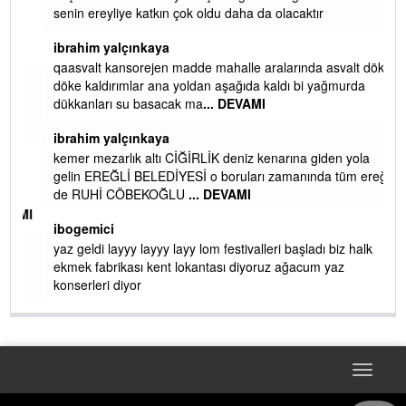
senin ereyliye katkın çok oldu daha da olacaktır
ibrahim yalçınkaya
qaasvalt kansorejen madde mahalle aralarında asvalt döke
döke kaldırımlar ana yoldan aşağıda kaldı bi yağmurda
dükkanları su basacak ma
... DEVAMI
ibrahim yalçınkaya
kemer mezarlık altı CİĞİRLİK deniz kenarına giden yola
gelin EREĞLİ BELEDİYESİ o boruları zamanında tüm ereğli
de RUHİ CÖBEKOĞLU
... DEVAMI
AMI
ibogemici
yaz geldi layyy layyy layy lom festivalleri başladı biz halk
ekmek fabrikası kent lokantası diyoruz ağacum yaz
konserleri diyor
Toggle
navigat