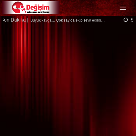
Menü
Son Dakika |
Ağaçtan düştü…