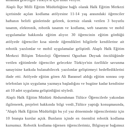
Alaplı İlçe Milli Eğitim Müdürlüğüne bağlı olarak Halk Eğitim Merkezi
içerisinde açılan kodlama atölyesine 11-14 yaş arasındaki öğrenciler
haftanın belirli günlerinde gelerek, ücretsiz olarak verilen 3 boyutlu
tasarım, elektronik, robotik tasarım ve kodlama, web tasarımı ve mobil
uygulamalar hakkında eğitim alıyor. 30 öğrencinin eğitim gördüğü
atölyede öğrenciler kısa sürede öğrendikleri bilgilerle kendilerine ait
robotik yazılımlar ve mobil uygulamalar geliştirdi. Alaplı Halk Eğitim
Merkezi Bilişim Teknoloji Öğretmeni Oguzhan Duysak öncülüğünde
verilen eğitimlerde öğrenciler gelecekte Türkiye'nin özellikle savunma
sanayisine katkıda bulanabilecek yazılımlar geliştirmeyi hedeflediklerini
ifade etti. Atölyede eğitim gören Ali Baransel aldığı eğitim sonrası cep
telefonları için uygulama yazmaya başladığını ve bugüne kadar kendisine
ait 10 adet uygulama geliştirdiğini söyledi.
Alaplı Halk Eğitim Müdürü Abdurrahman Tülüce Öğrencilerle yakından
ilgilenerek, projeleri hakkında bilgi verdi.,Tülüce yaptığı konuşmasında,
"Alaplı Halk Eğitim Müdürlüğü bu yıl yaz döneminde öğrencilerimiz için
10 branşta kurslar açtık. Bunların içinde en önemlisi robotik kodlama
kursumuz. Robotik kodlama öğrenen öğrencilerimiz, Bilgisayar bağımsız