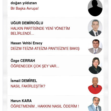
doğan yıldıztan
Di
Bir Başka Avrupa!
KA
Ha
UĞUR DEMİROĞLU
DÜ
AH
HALKIN PARTİSİNDE YENİ YÖNETİM
BELİRLENDİ…
Hü
Hasan Vehbi Ersoy
H
DEİZM-TEİZM-ATEİZM-PANTEİZM’E BAKIŞ
El
EC
Özge CERRAH
ÖĞRENECEK ÇOK ŞEY VAR...
Du
İN
NA
İsmail DEMİREL
NASIL FAKİRLEŞTİK?
Ku
Ço
Harun KARA
ÖĞRETMENİM , HAKKINI NASIL ÖDERİM !