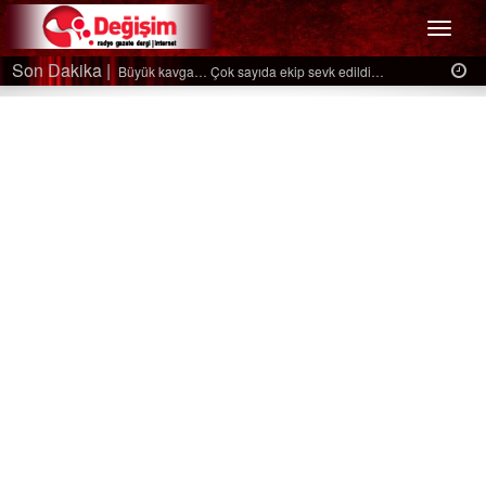
Menü
Son Dakika |
Ağaçtan düştü…