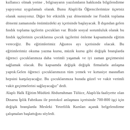
kullanıcı olmak yerine , bilgisayarın yazılımların hakkında bilgilendirme
yapıyoruz uygulamalı olarak. Bunu Alaplı'da Öğrencilerimize üçretsiz
olarak sunuyoruz. Diğer bir etkinlik yaz döneminde ise Fındık toplama
dönemi zamanında önümüzdeki ay içerisinde başlayacak. İl dışından gelen
fındık toplama işçilerin çocukları var. Bizde sosyal sorumluluk olarak bu
fındık işçilerinin çocuklarına çocuk işçilerini önleme kapsamında eğitim
vereceğiz. Bu eğitimlerimiz Ağustos ayı içerisinde olacak. Bu
eğitimlerimiz okuma yazma kursu, müzik kursu gibi değişik branşlarda
öğrenci çocuklarımıza daha verimli yaşamak ve iyi zaman geçirmesini
sağlamak olacak. Bu kapsamda değişik değişik firmalarla anlaşma
yaptık.Gelen öğrenci çocuklarımızın tüm yemek ve kırtasiye masrafları
hepsini karşılayacağız. Bu çocuklarımıza burada güzel ve vakit verimli
vakit geçirmelerini sağlayacağız" dedi.
Alaplı Halk Eğitim Müdürü Abdurrahman Tülüce, Alaplı'da faaliyette olan
Dinarsu İplik Fabrikası ile protokol anlaşması içerisinde 700-800 işçi için
değişik branşlarda Mesleki Yeterlilik Kursları açarak belgelendirme
çalışmaları başlattığını söyledi.