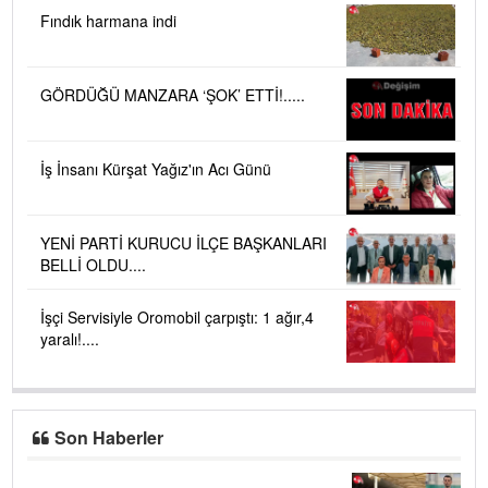
Fındık harmana indi
GÖRDÜĞÜ MANZARA ‘ŞOK’ ETTİ!.....
İş İnsanı Kürşat Yağız'ın Acı Günü
YENİ PARTİ KURUCU İLÇE BAŞKANLARI
BELLİ OLDU....
İşçi Servisiyle Oromobil çarpıştı: 1 ağır,4
yaralı!....
Son Haberler