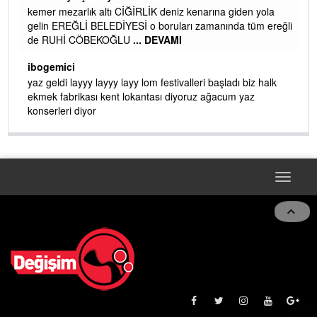
kemer mezarlık altı CİĞİRLİK deniz kenarına giden yola
gelin EREĞLİ BELEDİYESİ o boruları zamanında tüm ereğli
de RUHİ CÖBEKOĞLU
... DEVAMI
AMI
ibogemici
yaz geldi layyy layyy layy lom festivalleri başladı biz halk
ekmek fabrikası kent lokantası diyoruz ağacum yaz
konserleri diyor
Toggle
navigat