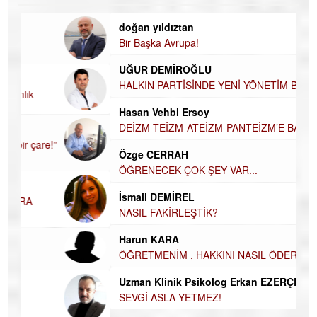
doğan yıldıztan
Di
Bir Başka Avrupa!
KA
UĞUR DEMİROĞLU
Ha
HALKIN PARTİSİNDE YENİ YÖNETİM BELİRLENDİ…
DÜ
AH
Hasan Vehbi Ersoy
Hü
DEİZM-TEİZM-ATEİZM-PANTEİZM’E BAKIŞ
H
Özge CERRAH
El
ÖĞRENECEK ÇOK ŞEY VAR...
EC
İsmail DEMİREL
Du
NASIL FAKİRLEŞTİK?
İN
Harun KARA
NA
ÖĞRETMENİM , HAKKINI NASIL ÖDERİM !
Ku
Uzman Klinik Psikolog Erkan EZERÇE
Ço
SEVGİ ASLA YETMEZ!