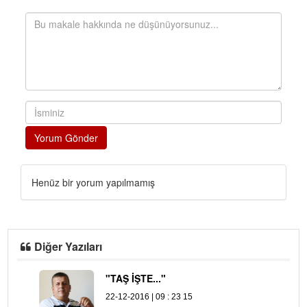
Yorum Gönder
Henüz bir yorum yapılmamış
Diğer Yazıları
"TAŞ İŞTE..."
A
22-12-2016 | 09 : 23 15
04