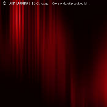
Son Dakika |
Ağaçtan düştü…