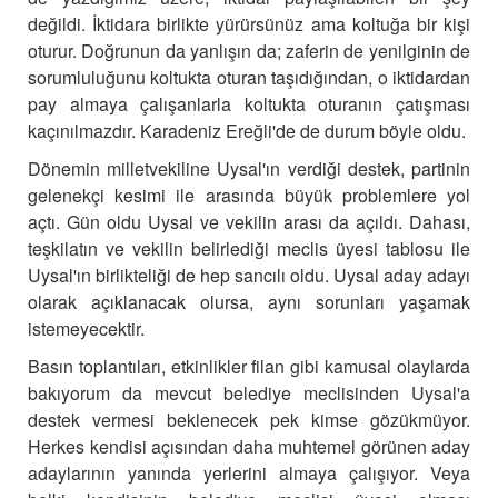
değildi. İktidara birlikte yürürsünüz ama koltuğa bir kişi
oturur. Doğrunun da yanlışın da; zaferin de yenilginin de
sorumluluğunu koltukta oturan taşıdığından, o iktidardan
pay almaya çalışanlarla koltukta oturanın çatışması
kaçınılmazdır. Karadeniz Ereğli'de de durum böyle oldu.
Dönemin milletvekiline Uysal'ın verdiği destek, partinin
gelenekçi kesimi ile arasında büyük problemlere yol
açtı.
Gün oldu Uysal ve vekilin arası da açıldı. Dahası,
teşkilatın ve vekilin belirlediği meclis üyesi tablosu ile
Uysal'ın birlikteliği de hep sancılı oldu. Uysal aday adayı
olarak açıklanacak olursa, aynı sorunları yaşamak
istemeyecektir.
Basın toplantıları, etkinlikler filan gibi kamusal olaylarda
bakıyorum da mevcut belediye meclisinden Uysal'a
destek vermesi beklenecek pek kimse gözükmüyor.
Herkes kendisi açısından daha muhtemel görünen aday
adaylarının yanında yerlerini almaya çalışıyor. Veya