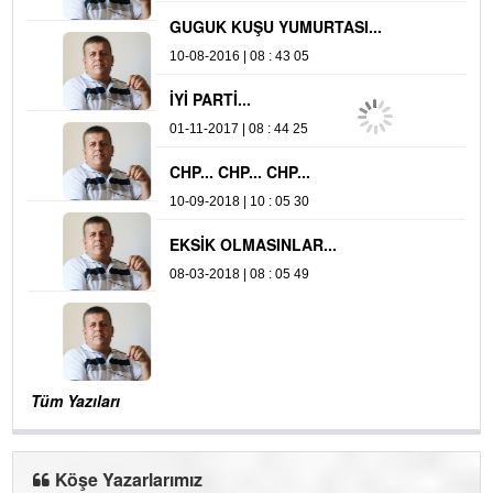
GUGUK KUŞU YUMURTASI...
Y
10-08-2016 | 08 : 43 05
16
İYİ PARTİ...
01-11-2017 | 08 : 44 25
CHP... CHP... CHP...
10-09-2018 | 10 : 05 30
EKSİK OLMASINLAR...
08-03-2018 | 08 : 05 49
Tüm Yazıları
Köşe Yazarlarımız