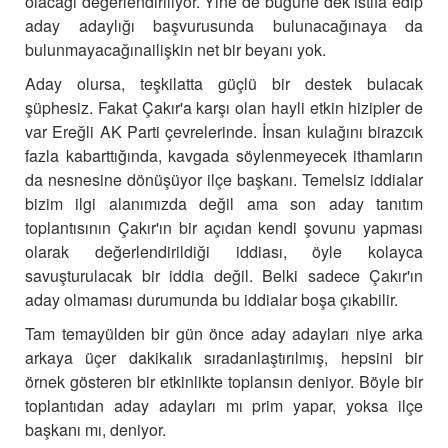
olacağı değerlendiriliyor. Yine de bugüne dek istifa edip
aday adaylığı başvurusunda bulunacağınaya da
bulunmayacağınailişkin net bir beyanı yok.
Aday olursa, teşkilatta güçlü bir destek bulacak
şüphesiz. Fakat Çakır'a karşı olan hayli etkin hizipler de
var Ereğli AK Parti çevrelerinde. İnsan kulağını birazcık
fazla kabarttığında, kavgada söylenmeyecek ithamların
da nesnesine dönüşüyor ilçe başkanı.
Temelsiz iddialar
bizim ilgi alanımızda değil ama son aday tanıtım
toplantısının Çakır'ın bir açıdan kendi şovunu yapması
olarak değerlendirildiği iddiası, öyle kolayca
savuşturulacak bir iddia değil. Belki sadece Çakır'ın
aday olmaması durumunda bu iddialar boşa çıkabilir.
Tam temayülden bir gün önce aday adayları niye arka
arkaya üçer dakikalık sıradanlaştırılmış, hepsini bir
örnek gösteren bir etkinlikte toplansın deniyor. Böyle bir
toplantıdan aday adayları mı prim yapar, yoksa ilçe
başkanı mı, deniyor.