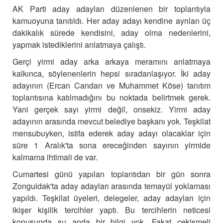
AK Parti aday adayları düzenlenen bir toplantıyla
kamuoyuna tanıtıldı.
Her aday adayı kendine ayrılan üç
dakikalık sürede kendisini, aday olma nedenlerini,
yapmak istediklerini anlatmaya çalıştı.
Gerçi yirmi aday arka arkaya meramını anlatmaya
kalkınca, söylenenlerin hepsi sıradanlaşıyor.
İki aday
adayının (Ercan Candan ve Muhammet Köse) tanıtım
toplantısına katılmadığını bu noktada belirtmek gerek.
Yani gerçek sayı yirmi değil, onsekiz. Yirmi aday
adayının arasında mevcut belediye başkanı yok.
Teşkilat
mensubuyken, istifa ederek aday adayı olacaklar için
süre 1 Aralık'ta sona ereceğinden sayının yirmide
kalmama ihtimali de var.
Cumartesi günü yapılan toplantıdan bir gün sonra
Zonguldak'ta aday adayları arasında temayül yoklaması
yapıldı. Teşkilat üyeleri, delegeler, aday adayları için
ikişer kişilik tercihler yaptı. Bu tercihlerin neticesi
konusunda şu anda bir bilgi yok.
Fakat çekişmeli