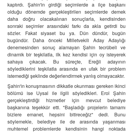
kaptırdı. Şahin'in girdiği seçimlerde a ilçe başkanı
olduğu dönemde gerçekleştirilen seçimlerde demek
daha doğru olacakalınan sonuçlarla, kendisinden
sonraki seçimler arasındaki farkı da akla getirdi bu
sözler.
Fakat siyaset bu ya. Dün dündür, bugün
bugündür. Daha önceki Milletvekili Aday Adaylığı
denemesinden sonuç alamayan Şahin tecrübeli ve
dinamik bir teşkilatla, ilk kez kendisi için oy isteyerek
sahaya çıkacak. Bu süreçte, Ereğli adayının
söylediklerini teşkilatla arasında en ufak bir problem
istemediği şeklinde değerlendirmek yanlış olmayacaktır.
Şahin'in konuşmasının dikkatle okunması gereken ikinci
bölümü ise Uysal ile ilgili söyledikleri.
Erol Şahin
gerçekleştirdiği hizmetler için mevcut belediye
başkanına teşekkür etti.
"Başladığı projelerin tamamı
bizlere emanet, hepsini bitireceğiz" dedi. Bunu
söylemekle, belediye ile de arasında yaşanması
muhtemel problemlerde kendisinin hangi noktada