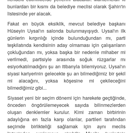
bunlardan bir kısmı da belediye meclisi olarak Şahin'in
listesinde yer alacak.
Fakat
en büyük eksiklik, mevcut belediye başkanı
Hüseyin Uysal'ın salonda bulunmayışıydı. Uysal'ın ilk
günlerin kırgınlığı içinde bulunduğundan mı, parti
teşkilatında kendisinin aday olmaması için çalışanların
çokluğundan mı, yoksa başka bir nedenle mihaber mi
verilmedi, partisiyle arasında soğuk rüzgarlar mı
esiyorkatılmadığını şu an itibarıyla bilemiyoruz. Uysal'ın
siyasi kariyerinin gelecekte şu an bilmediğimiz bir şekil
mi alacağını, yoksa köşesine mi çekileceğini
bilmediğimiz gibi...
Siyaset yeni bir seçim dönemi için harekete geçtiğinde,
önceden öngörülemeyecek sayıda bilinmezlerden
oluşan denklemler kurulur. Kimi zaman birbirinin
adaylığına en fazla karşı olanlar, partileri tarafından
seçimde birlikteliği sağlamak için aynı meclis