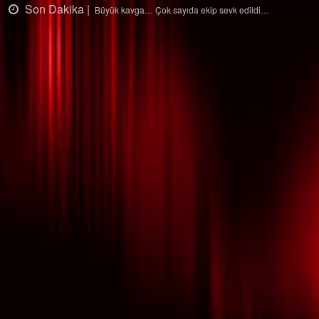
Son Dakika |
Ağaçtan düştü…