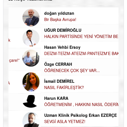
doğan yıldıztan
Di
Bir Başka Avrupa!
KA
UĞUR DEMİROĞLU
Ha
HALKIN PARTİSİNDE YENİ YÖNETİM BELİRLENDİ…
DÜ
AH
Hasan Vehbi Ersoy
Hü
DEİZM-TEİZM-ATEİZM-PANTEİZM’E BAKIŞ
H
Özge CERRAH
El
ÖĞRENECEK ÇOK ŞEY VAR...
EC
İsmail DEMİREL
Du
NASIL FAKİRLEŞTİK?
İN
Harun KARA
NA
ÖĞRETMENİM , HAKKINI NASIL ÖDERİM !
Ku
Uzman Klinik Psikolog Erkan EZERÇE
Ço
SEVGİ ASLA YETMEZ!