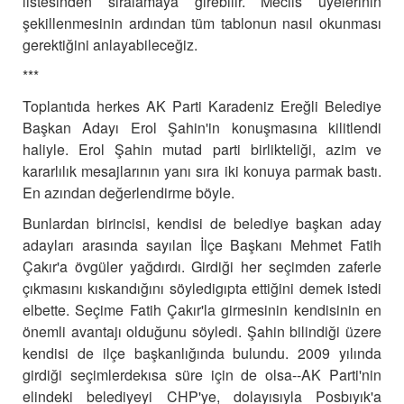
listesinden sıralamaya girebilir. Meclis üyelerinin
şekillenmesinin ardından tüm tablonun nasıl okunması
gerektiğini anlayabileceğiz.
***
Toplantıda
herkes AK Parti Karadeniz Ereğli Belediye
Başkan Adayı Erol Şahin'in konuşmasına kilitlendi
haliyle.
Erol Şahin mutad parti birlikteliği, azim ve
kararlılık mesajlarının yanı sıra iki konuya parmak bastı.
En azından değerlendirme böyle.
Bunlardan birincisi, kendisi de belediye başkan aday
adayları arasında sayılan İlçe Başkanı Mehmet Fatih
Çakır'a övgüler yağdırdı. Girdiği her seçimden zaferle
çıkmasını kıskandığını söyledigıpta ettiğini demek istedi
elbette.
Seçime Fatih Çakır'la girmesinin kendisinin en
önemli avantajı olduğunu söyledi.
Şahin bilindiği üzere
kendisi de ilçe başkanlığında bulundu. 2009 yılında
girdiği seçimlerdekısa süre için de olsa--AK Parti'nin
elindeki belediyeyi CHP'ye, dolayısıyla Posbıyık'a