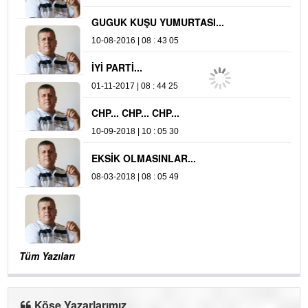
GUGUK KUŞU YUMURTASI...
Y
10-08-2016 | 08 : 43 05
16
İYİ PARTİ...
01-11-2017 | 08 : 44 25
CHP... CHP... CHP...
10-09-2018 | 10 : 05 30
EKSİK OLMASINLAR...
08-03-2018 | 08 : 05 49
Tüm Yazıları
Köşe Yazarlarımız