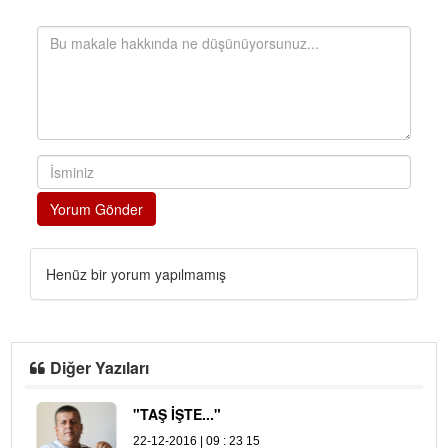
Yorum Gönder
Henüz bir yorum yapılmamış
Diğer Yazıları
"TAŞ İŞTE..."
A
22-12-2016 | 09 : 23 15
04