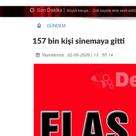
Son Dakika |
Ağaçtan düştü…
GÜNDEM
157 bin kişi sinemaya gitti
Yayınlanma : 02-06-2026 | 13 : 55 14