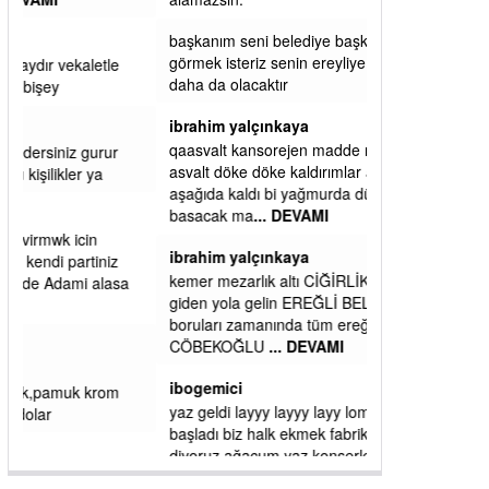
başkanım seni belediye başkanlığında da
görmek isteriz senin ereyliye katkın çok oldu
daha da olacaktır
ibrahim yalçınkaya
qaasvalt kansorejen madde mahalle aralarında
asvalt döke döke kaldırımlar ana yoldan
aşağıda kaldı bi yağmurda dükkanları su
basacak ma
... DEVAMI
ibrahim yalçınkaya
kemer mezarlık altı CİĞİRLİK deniz kenarına
giden yola gelin EREĞLİ BELEDİYESİ o
boruları zamanında tüm ereğli de RUHİ
CÖBEKOĞLU
... DEVAMI
ibogemici
yaz geldi layyy layyy layy lom festivalleri
başladı biz halk ekmek fabrikası kent lokantası
diyoruz ağacum yaz konserleri diyor