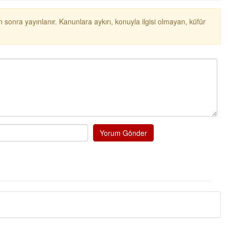
NOKTA: ARA ÖĞÜNLER
 sonra yayınlanır. Kanunlara aykırı, konuyla ilgisi olmayan, küfür
Konuk Yazar
Temiz enerji ve gelecek
mücadelesi
Uğuralp CİVELEK
“Bu bir suç duyurusudur”
Özkan Doğan
YEREL RADYO VE REKLAM
Yorum Gönder
Mustafa Ozturk
İç fındığın fiyatı bu gün 1600 TL Kabuklu fınd
bu fiyatın dörtte biri yani 400 TL olmalı. iç fın
dört katına satılıyor. iç f
... DEVAMI