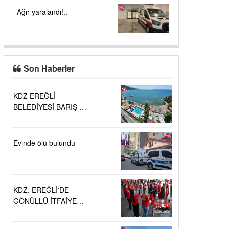
Ağır yaralandı!..
Son Haberler
KDZ EREĞLİ
BELEDİYESİ BARIŞ VE
SEVGİ PLAJLARINDA
DENİZ SUYU
KALİTESİ
Evinde ölü bulundu
"MÜKEMMEL"
KDZ. EREĞLİ'DE
GÖNÜLLÜ İTFAİYECİ
AİLESİ BÜYÜYOR...