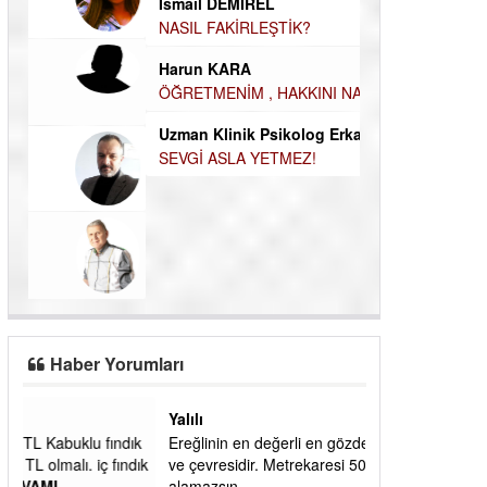
İsmail DEMİREL
Durul Mert M.A
NASIL FAKİRLEŞTİK?
İNSANLARIN E
Harun KARA
MUTLULUK AMA
ÖĞRETMENİM , HAKKINI NASIL ÖDERİM !
OLABİLİRİZ?
Uzman Klinik Psikolog Erkan EZERÇE
Kudret Yavuz E
SEVGİ ASLA YETMEZ!
Çocuğunuz her 
Haber Yorumları
Yalılı
ık
Ereğlinin en değerli en gözde yeri yalı caddesi
dık
ve çevresidir. Metrekaresi 500 bin liraya
alamazsın.