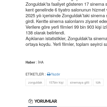
Zonguldak’ta faaliyet gösteren 17 sinema 
kent genelinde 6 tiyatro salonunun hizmet v
2025 yılı içerisinde Zonguldak’taki sinema 
girdi. Kentte sinema salonlarını ziyaret ede
Verilere göre yerli filmleri 99 bin 903 kişi i
138 olarak belirlendi.
Açıklanan istatistikler, Zonguldak’ta sinema 
ortaya koydu. Yerli filmler, toplam seyirci sa
Haber
: İHA
ETİKETLER :
Yazdır
zonguldak
157bin kişi
sinemaya gitti
tüik
YORUMLAR