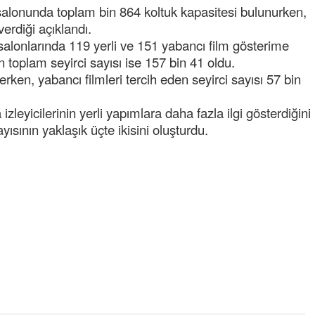
salonunda toplam bin 864 koltuk kapasitesi bulunurken,
erdiği açıklandı.
salonlarında 119 yerli ve 151 yabancı film gösterime
n toplam seyirci sayısı ise 157 bin 41 oldu.
zlerken, yabancı filmleri tercih eden seyirci sayısı 57 bin
izleyicilerinin yerli yapımlara daha fazla ilgi gösterdiğini
yısının yaklaşık üçte ikisini oluşturdu.
Semih ÇOLAK
SEÇMEN NE DEDİ?
Op. Dr. Erol GÜNEN
Kemiklerinizi Sessizce Çürüten 6
Alışkanlık
Şenol AZMAN
“Aman doktor, yaman doktor.
Derdime bir çare!” – 2-
Merve KIRAN
KİLO KONTROLÜNDE KİLİT