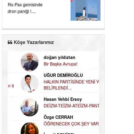
Ro-Pax gemisinde
dron paniği !....
Köşe Yazarlarımız
doğan yıldıztan
Dilek Şen Kara
Bir Başka Avrupa!
KAYIP-YAS SÜR
UĞUR DEMİROĞLU
Hamdi Güner
HALKIN PARTİSİNDE YENİ YÖNETİM
DÜNYASI İÇİN
BELİRLENDİ…
MÜSLÜMAN AHİ
Hasan Vehbi Ersoy
Hüseyin Aksak
DEİZM-TEİZM-ATEİZM-PANTEİZM’E BAKIŞ
HAVADAN SUD
Özge CERRAH
Elif Yapıcı
ÖĞRENECEK ÇOK ŞEY VAR...
ECHO İLE NARC
HİKÂYESİ