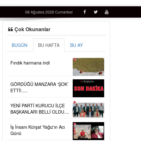
08 Ağustos 2026 Cumartesi
Çok Okunanlar
BUGÜN
BU HAFTA
BU AY
Fındık harmana indi
GÖRDÜĞÜ MANZARA ‘ŞOK’
ETTİ!.....
YENİ PARTİ KURUCU İLÇE
BAŞKANLARI BELLİ OLDU....
İş İnsanı Kürşat Yağız'ın Acı
Günü