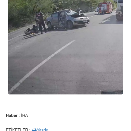
Haber
: İHA
ETİKETLER :
Yazdır