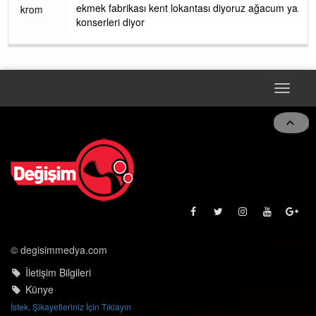
ekmek fabrikası kent lokantası diyoruz ağacum yaz
konserleri diyor
Toggle
naviga
© degisimmedya.com
İletişim Bilgileri
Künye
İstek, Şikayetleriniz İçin Tıklayın