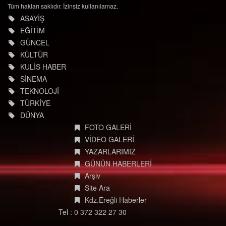
Tüm hakları saklıdır. İzinsiz kullanılamaz.
ASAYİŞ
EĞİTİM
GÜNCEL
KÜLTÜR
KULİS HABER
SİNEMA
TEKNOLOJİ
TÜRKİYE
DÜNYA
FOTO GALERİ
VİDEO GALERİ
YAZARLARIMIZ
GÜNÜN HABERLERİ
Arşiv
Site Ara
Kdz.Ereğli Haberler
Tel : 0 372 322 27 30