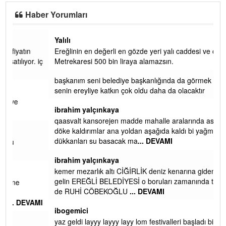
Haber Yorumları
Yalılı
Ereğlinin en değerli en gözde yeri yalı caddesi ve çevresidir.
 iç
Metrekaresi 500 bin liraya alamazsın.
başkanım seni belediye başkanlığında da görmek isteriz
senin ereyliye katkın çok oldu daha da olacaktır
ibrahim yalçınkaya
qaasvalt kansorejen madde mahalle aralarında asvalt döke
döke kaldırımlar ana yoldan aşağıda kaldı bi yağmurda
dükkanları su basacak ma
... DEVAMI
ibrahim yalçınkaya
kemer mezarlık altı CİĞİRLİK deniz kenarına giden yola
gelin EREĞLİ BELEDİYESİ o boruları zamanında tüm ereğli
de RUHİ CÖBEKOĞLU
... DEVAMI
AMI
ibogemici
yaz geldi layyy layyy layy lom festivalleri başladı biz halk