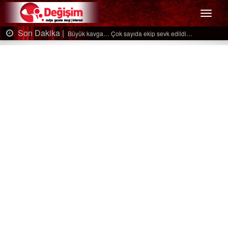
Menü
Son Dakika |
Ağaçtan düştü…