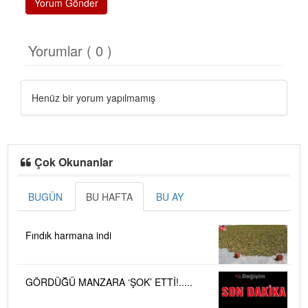
Yorum Gönder
Yorumlar ( 0 )
Henüz bir yorum yapılmamış
Çok Okunanlar
BUGÜN
BU HAFTA
BU AY
Fındık harmana indi
GÖRDÜĞÜ MANZARA ‘ŞOK’ ETTİ!.....