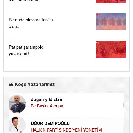
Bir anda alevlere teslim
oldu....
Pat pat şarampole
yuvarlandı!....
Köşe Yazarlarımız
doğan yıldıztan
Di
Bir Başka Avrupa!
KA
Ha
UĞUR DEMİROĞLU
DÜ
AH
HALKIN PARTİSİNDE YENİ YÖNETİM