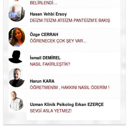
BELİRLENDİ…
Hü
Hasan Vehbi Ersoy
H
DEİZM-TEİZM-ATEİZM-PANTEİZM’E BAKIŞ
El
EC
Özge CERRAH
ÖĞRENECEK ÇOK ŞEY VAR...
Du
İN
NA
İsmail DEMİREL
NASIL FAKİRLEŞTİK?
Ku
Ço
Harun KARA
ÖĞRETMENİM , HAKKINI NASIL ÖDERİM !
Uzman Klinik Psikolog Erkan EZERÇE
SEVGİ ASLA YETMEZ!