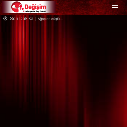
Menü
Son Dakika |
Ağaçtan düştü…