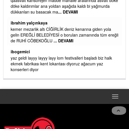
qaasvalt kansorejen madde mahalle aralarında asvalt döke
döke kaldırımlar ana yoldan aşağıda kaldı bi yağmurda
dükkanları su basacak ma
... DEVAMI
ibrahim yalçınkaya
kemer mezarlık altı CİĞİRLİK deniz kenarına giden yola
gelin EREĞLİ BELEDİYESİ o boruları zamanında tüm ereğli
de RUHİ CÖBEKOĞLU
... DEVAMI
AMI
ibogemici
yaz geldi layyy layyy layy lom festivalleri başladı biz halk
ekmek fabrikası kent lokantası diyoruz ağacum yaz
konserleri diyor
Toggle
naviga