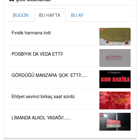
BUGÜN
BU HAFTA
BU AY
Fındık harmana indi
POSBIYIK DA VEDA ETTİ!
GÖRDÜĞÜ MANZARA ‘ŞOK’ ETTİ!.....
Ehliyet sevinci birkaç saat sürdü
LİMANDA ALKOL YASAĞI!......