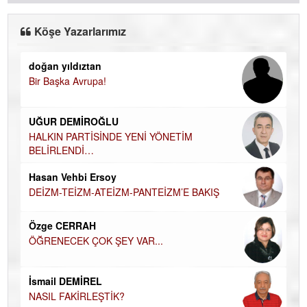
Köşe Yazarlarımız
doğan yıldıztan
Di
Bir Başka Avrupa!
KA
Ha
UĞUR DEMİROĞLU
DÜ
AH
HALKIN PARTİSİNDE YENİ YÖNETİM
BELİRLENDİ…
Hü
Hasan Vehbi Ersoy
H
DEİZM-TEİZM-ATEİZM-PANTEİZM’E BAKIŞ
El
EC
Özge CERRAH
ÖĞRENECEK ÇOK ŞEY VAR...
Du
İN
NA
İsmail DEMİREL
NASIL FAKİRLEŞTİK?
Ku