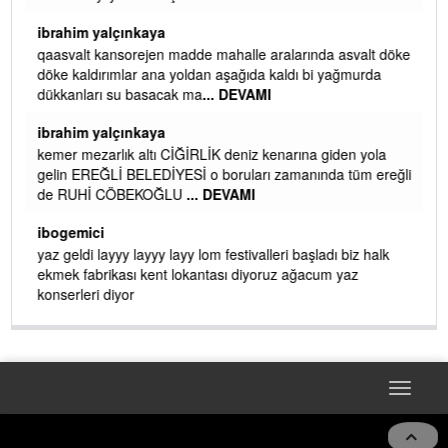
ibrahim yalçınkaya
qaasvalt kansorejen madde mahalle aralarında asvalt döke
döke kaldırımlar ana yoldan aşağıda kaldı bi yağmurda
dükkanları su basacak ma
... DEVAMI
ibrahim yalçınkaya
kemer mezarlık altı CİĞİRLİK deniz kenarına giden yola
gelin EREĞLİ BELEDİYESİ o boruları zamanında tüm ereğli
de RUHİ CÖBEKOĞLU
... DEVAMI
AMI
ibogemici
yaz geldi layyy layyy layy lom festivalleri başladı biz halk
ekmek fabrikası kent lokantası diyoruz ağacum yaz
konserleri diyor
Toggle
navigat