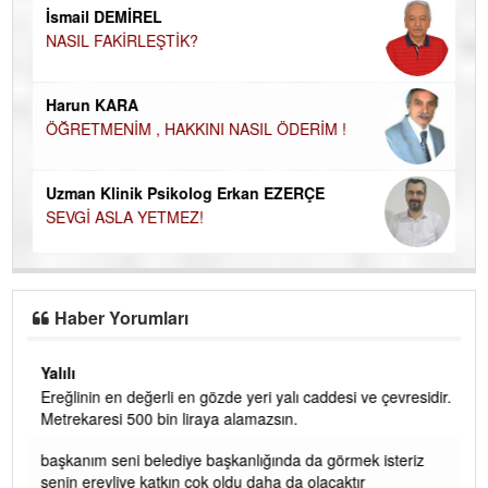
NA
İsmail DEMİREL
NASIL FAKİRLEŞTİK?
Ku
Ço
Harun KARA
ÖĞRETMENİM , HAKKINI NASIL ÖDERİM !
Uzman Klinik Psikolog Erkan EZERÇE
SEVGİ ASLA YETMEZ!
Haber Yorumları
Yalılı
Ereğlinin en değerli en gözde yeri yalı caddesi ve çevresidir.
 iç
Metrekaresi 500 bin liraya alamazsın.
başkanım seni belediye başkanlığında da görmek isteriz
senin ereyliye katkın çok oldu daha da olacaktır