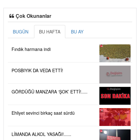
Çok Okunanlar
BUGÜN
BU HAFTA
BU AY
Fındık harmana indi
POSBIYIK DA VEDA ETTİ!
GÖRDÜĞÜ MANZARA ‘ŞOK’ ETTİ!.....
Ehliyet sevinci birkaç saat sürdü
LİMANDA ALKOL YASAĞI!......