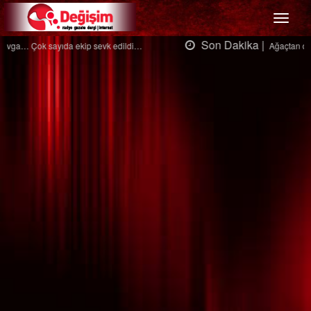
Menü
Son Dakika |
Ağaçtan düştü…