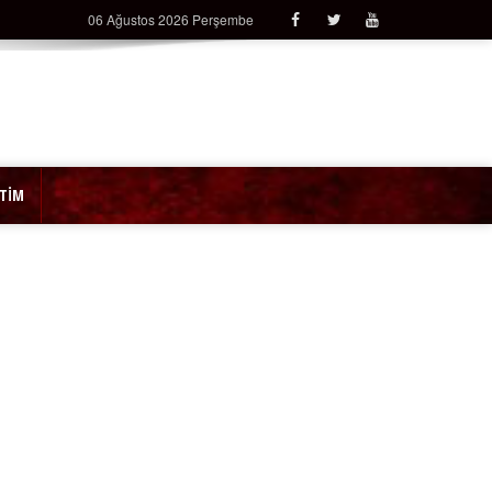
06 Ağustos 2026 Perşembe
İTİM