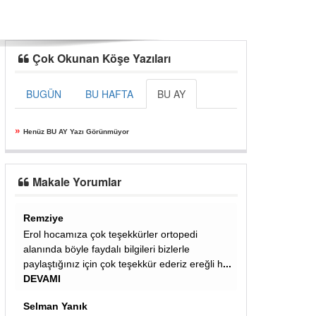
Çok Okunan Köşe Yazıları
BUGÜN
BU HAFTA
BU AY
»
Henüz BU AY Yazı Görünmüyor
Makale Yorumlar
Ali
kkürler ortopedi
Almanyada senede bir kac sefer
lgileri bizlerle
kelle,paca,iskembe vereyim diye israr eden
eşekkür ederiz ereğli h
...
afgan bakkala her sefer dedigim gibi onlari
yapan anneler coktan öldü ,yen
... DEVAMI
azmi alışkın