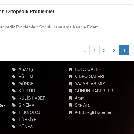
tan Ortopedik Problemler
Ortopedik Problemler: Soğuk Havalarda Kas ve Eklem ..
s.
1
2
3
4
ASAYİŞ
FOTO GALERİ
EĞİTİM
VİDEO GALERİ
GÜNCEL
YAZARLARIMIZ
KÜLTÜR
GÜNÜN HABERLERİ
KULİS HABER
Arşiv
SİNEMA
Site Ara
TEKNOLOJİ
Kdz.Ereğli Haberler
TÜRKİYE
DÜNYA