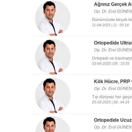
Ağrınız Gerçek A
Op. Dr. Erol GÜNEN
Günümüzde birçok kişi
11-04-2025 | 11 : 00 18
Ortopedide Ultra
Op. Dr. Erol GÜNEN
Ortopedi ve travmatolo
03-04-2025 | 09 : 10 35
Kök Hücre, PRP 
Op. Dr. Erol GÜNEN
Tıp dünyası her geçen
25-03-2025 | 08 : 44 24
Ortopedide Ucuz 
Op. Dr. Erol GÜNEN