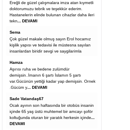
lara imza atan kıymetli
sevgili hüseyin: torpil meselesinde ak parti v
teşekkür ederim.
kadroları çeşitli uygulamalarla torpil yapmayı
unan cihazlar daha ileri
bırakmadığı sürece yapılan her kural eksikli
.
DEVAMI
Masör Cengiz
ş sayın Erol hocamız
Cemaatin hangi masajı aldığı önemli elbet.
si ile müstesna sayılan
Remziye
i ve saygilarimla
Erol hocamız bizler için çok yararlı bilgiler içi
teşekkür ederiz
 zulümdür
REMZİYE TURKOGLU
 İslamın 5 şartı
Çok çok faydalı bilgiler ortepedi doktorumuz
dar yap demişsin. Ornek
erol hocamıza çok teşekkürler malesef
gençlerimiz kafelerde hareketsiz fast-food
besleniyorlar
... DEVAMI
nda bir otobüs insanin
temel bir amcayı şoför
aratık herkesin içinde
...