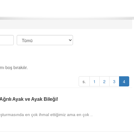
ı boş bırakılır.
s.
1
2
3
4
Remziye
Ağrılı Ayak ve Ayak Bileği!
Erol hocamıza çok teşe
alanında böyle faydalı bi
paylaştığınız için çok t
turmasında en çok ihmal ettiğimiz ama en çok ..
DEVAMI
Selman Yanık