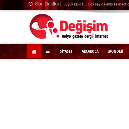
Son Dakika |
Büyük kavga… Çok sayıda ekip sevk edil
SİYASET
AKÇAKOCA
EKONOMİ