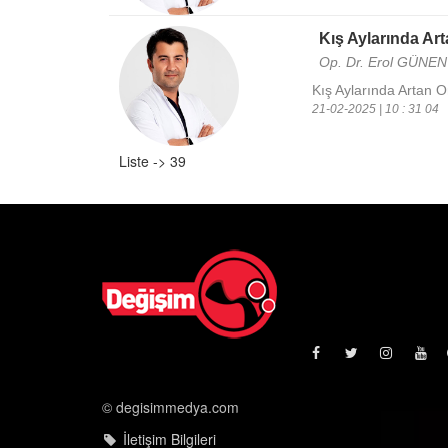
Kış Aylarında Ar
Op. Dr. Erol GÜNEN
Kış Aylarında Artan 
21-02-2025 | 10 : 31 04
Liste -> 39
© degisimmedya.com
İletişim Bilgileri