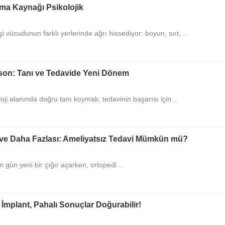
Ereğli de güzel çalışma
ma Kaynağı Psikolojik
doktorumuzu tebrik ve 
Hastanelerin elinde bul
 vücudunun farklı yerlerinde ağrı hissediyor: boyun, sırt, ..
tekn
... DEVAMI
Sema
Çok güzel makale olmu
son: Tanı ve Tedavide Yeni Dönem
kişilik yapısı ve tedavi
insanlardan biridir sevg
ji alanında doğru tanı koymak, tedavinin başarısı için ..
Hamza
Aşırısı ruha ve bedene
demişsin..İmanın 6 şartı
ve Daha Fazlası: Ameliyatsız Tedavi Mümkün mü?
var.Gücünün yettiği ka
.Gücüm y
... DEVAMI
 gün yeni bir çığır açarken, ortopedi ..
Sade Vatandaş67
Ocak ayının son haftası
içinde 65 yaş üstü muh
koltuğunda oturan bir y
İmplant, Pahalı Sonuçlar Doğurabilir!
DEVAMI