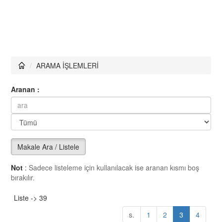
ARAMA İŞLEMLERİ
Aranan :
Makale Ara / Listele
Not
:
Sadece listeleme için kullanılacak ise aranan kısmı boş
bırakılır.
Liste -> 39
s.
1
2
3
4