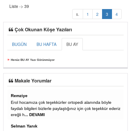
Liste -> 39
s.
1
2
3
4
Çok Okunan Köşe Yazıları
BUGÜN
BU HAFTA
BU AY
»
Henüz BU AY Yazı Görünmüyor
Makale Yorumlar
Ali
ında böyle
Almanyada senede bir kac sefer kelle,paca,iskembe
k teşekkür ederiz
vereyim diye israr eden afgan bakkala her sefer ded
gibi onlari yapan anneler coktan öldü ,yen
... DEVAM
azmi alışkın