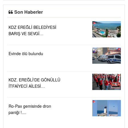
Son Haberler
KDZ EREĞLİ BELEDİYESİ
BARIŞ VE SEVGİ
PLAJLARINDA DENİZ SUYU
KALİTESİ "MÜKEMMEL"
Evinde ölü bulundu
KDZ. EREĞLİ'DE GÖNÜLLÜ
İTFAİYECİ AİLESİ
BÜYÜYOR...
Ro-Pax gemisinde dron
paniği !....