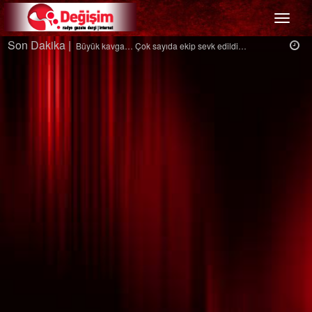
Menü
Son Dakika |
Ağaçtan düştü…