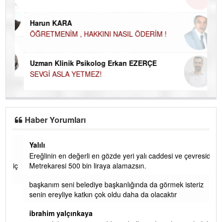
Ço
Harun KARA
ÖĞRETMENİM , HAKKINI NASIL ÖDERİM !
Uzman Klinik Psikolog Erkan EZERÇE
SEVGİ ASLA YETMEZ!
Haber Yorumları
Yalılı
Ereğlinin en değerli en gözde yeri yalı caddesi ve çevresidir.
 iç
Metrekaresi 500 bin liraya alamazsın.
başkanım seni belediye başkanlığında da görmek isteriz
senin ereyliye katkın çok oldu daha da olacaktır
ibrahim yalçınkaya