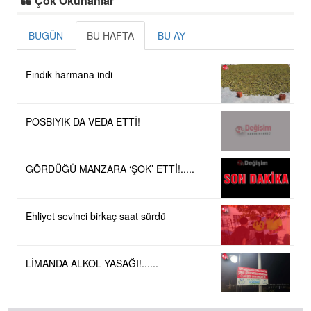
Çok Okunanlar
BUGÜN
BU HAFTA
BU AY
Fındık harmana indi
POSBIYIK DA VEDA ETTİ!
GÖRDÜĞÜ MANZARA ‘ŞOK’ ETTİ!.....
Ehliyet sevinci birkaç saat sürdü
LİMANDA ALKOL YASAĞI!......