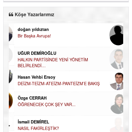
Köşe Yazarlarımız
doğan yıldıztan
Di
Bir Başka Avrupa!
KA
Ha
UĞUR DEMİROĞLU
DÜ
AH
HALKIN PARTİSİNDE YENİ YÖNETİM
BELİRLENDİ…
Hü
Hasan Vehbi Ersoy
H
DEİZM-TEİZM-ATEİZM-PANTEİZM’E BAKIŞ
El
EC
Özge CERRAH
ÖĞRENECEK ÇOK ŞEY VAR...
Du
İN
NA
İsmail DEMİREL
NASIL FAKİRLEŞTİK?
Ku