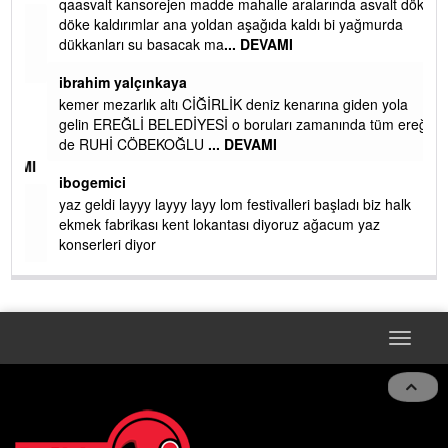
qaasvalt kansorejen madde mahalle aralarında asvalt döke
döke kaldırımlar ana yoldan aşağıda kaldı bi yağmurda
dükkanları su basacak ma
... DEVAMI
ibrahim yalçınkaya
kemer mezarlık altı CİĞİRLİK deniz kenarına giden yola
gelin EREĞLİ BELEDİYESİ o boruları zamanında tüm ereğli
de RUHİ CÖBEKOĞLU
... DEVAMI
AMI
ibogemici
yaz geldi layyy layyy layy lom festivalleri başladı biz halk
ekmek fabrikası kent lokantası diyoruz ağacum yaz
konserleri diyor
Toggle
navigat