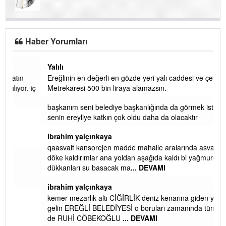
SEVGİ ASLA YETMEZ!
Haber Yorumları
Yalılı
Ereğlinin en değerli en gözde yeri yalı caddesi ve çevresidir.
 iç
Metrekaresi 500 bin liraya alamazsın.
başkanım seni belediye başkanlığında da görmek isteriz
senin ereyliye katkın çok oldu daha da olacaktır
ibrahim yalçınkaya
qaasvalt kansorejen madde mahalle aralarında asvalt döke
döke kaldırımlar ana yoldan aşağıda kaldı bi yağmurda
dükkanları su basacak ma
... DEVAMI
ibrahim yalçınkaya
kemer mezarlık altı CİĞİRLİK deniz kenarına giden yola
gelin EREĞLİ BELEDİYESİ o boruları zamanında tüm ereğli