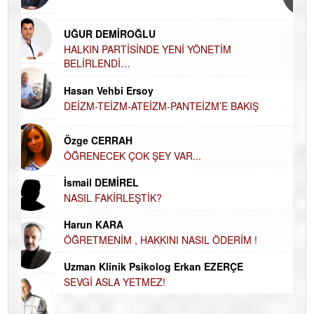
Ha
UĞUR DEMİROĞLU
DÜ
AH
HALKIN PARTİSİNDE YENİ YÖNETİM
BELİRLENDİ…
Hü
Hasan Vehbi Ersoy
H
DEİZM-TEİZM-ATEİZM-PANTEİZM’E BAKIŞ
El
EC
Özge CERRAH
ÖĞRENECEK ÇOK ŞEY VAR...
Du
İN
NA
İsmail DEMİREL
NASIL FAKİRLEŞTİK?
Ku
Ço
Harun KARA
ÖĞRETMENİM , HAKKINI NASIL ÖDERİM !
Uzman Klinik Psikolog Erkan EZERÇE