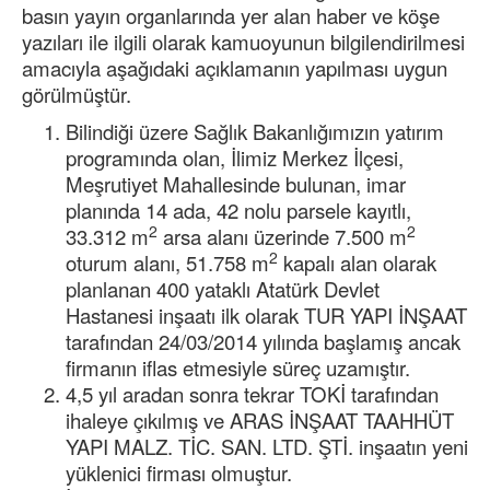
basın yayın organlarında yer alan haber ve köşe
yazıları ile ilgili olarak kamuoyunun bilgilendirilmesi
amacıyla aşağıdaki açıklamanın yapılması uygun
görülmüştür.
Bilindiği üzere Sağlık Bakanlığımızın yatırım
programında olan, İlimiz Merkez İlçesi,
Meşrutiyet Mahallesinde bulunan, imar
planında 14 ada, 42 nolu parsele kayıtlı,
2
2
33.312 m
arsa alanı üzerinde 7.500 m
2
oturum alanı, 51.758 m
kapalı alan olarak
planlanan 400 yataklı Atatürk Devlet
Hastanesi inşaatı ilk olarak TUR YAPI İNŞAAT
tarafından 24/03/2014 yılında başlamış ancak
firmanın iflas etmesiyle süreç uzamıştır.
4,5 yıl aradan sonra tekrar TOKİ tarafından
ihaleye çıkılmış ve ARAS İNŞAAT TAAHHÜT
YAPI MALZ. TİC. SAN. LTD. ŞTİ. inşaatın yeni
yüklenici firması olmuştur.