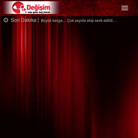
Menü
Son Dakika |
Ağaçtan düştü…