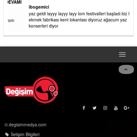
de RUHİ CÖBEKOĞLU
... DEVAMI
AMI
ibogemici
yaz geldi layyy layyy layy lom festivalleri başladı biz halk
ekmek fabrikası kent lokantası diyoruz ağacum yaz
konserleri diyor
Toggle
navigat
© degisimmedya.com