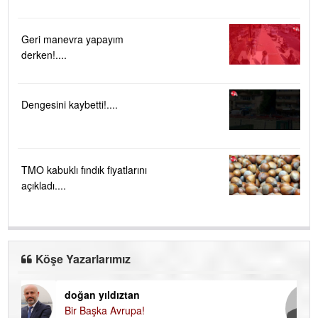
Geri manevra yapayım
derken!....
Dengesini kaybetti!....
TMO kabuklı fındık fiyatlarını
açıkladı....
Köşe Yazarlarımız
doğan yıldıztan
Di
Bir Başka Avrupa!
KA